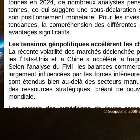
tonnes en 2024, de nombreux analystes pense
tonnes, ce qui suggère une sous-déclaration 
son positionnement monétaire. Pour les invest
tendances, la compréhension des différentes s
avantages significatifs.
Les tensions géopolitiques accélèrent les
La récente volatilité des marchés déclenchée pa
les États-Unis et la Chine a accéléré la fra
Selon l’analyse du FMI, les balances commerci
largement influencées par les forces intérieur
sont étendus bien au-delà des secteurs manufa
des ressources stratégiques, créant de nouv
mondiale.
Les retards des expéditions de terres rares
© Geopolintel 2009-2
d’approvisionnement mondiales pendant 
préoccupants. La Chine contrôlant environ 85
des terres rares, ces matériaux, essentiels
systèmes de guidage des missiles, sont devenu