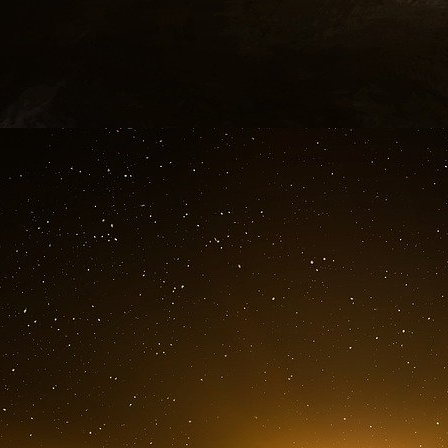
monétaires.
« Ce à quoi nous assistons n’est rien d’autr
explique M. Carrasco. "Le contrôle des ressour
une influence monétaire dans le système émer
L’impact est mesurable, les importations améri
d’une année sur l’autre en raison des contrô
données récentes du Bureau du recensement de
ressources est de plus en plus étroitement lié
détiennent des matières premières essentiell
dans l’ordre monétaire en évolution.
Comment la Chine remet-elle en cause la do
La stratégie monétaire de la Chine repose sur
l’accumulation d’or physique et le développeme
numérique avancée. Cette double stratégie vis
libellés en dollars tout en construisant une 
décennies à venir.