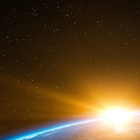
comme l’illustre le projet mBridge, mené par la BR
dollars de transactions CBDC dans 20 banques
de liaison complexes pour connecter des archit
la fois les progrès et les obstacles techniques q
Quelles sont les implications pour les pays
L’évolution du paysage monétaire crée à la foi
nations riches en ressources, qui se retrouv
système de plus en plus axé sur l’accès aux pr
L’effet de levier stratégique des ressource
Les pays disposant de réserves minérales
monétaire sans précédent. La République dém
cobalt mondial, a vu ses recettes d’exporta
données de la Banque mondiale, ce qui lui c
les négociations internationales.
Les initiatives de monnaies basées sur les re
Selon les rapports du FMI, l’expérience du p
2025 en raison d’une inflation de 900 %. En re