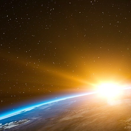
internationaux. Le grand livre XRP de Ri
transfrontaliers en 3 à 5 secondes, contre 2 
gains d’efficacité considérables que permet la t
Les caractéristiques de sécurité répondent aux 
monétaires, avec des enregistrements de tran
fraude et améliorant l’auditabilité. Ces car
précieuses dans les contextes transfrontalier
réglementaires interagissent.
Les preuves de non-connaissance d’Ethereum 
européenne pour la protection de la confident
comment les innovations de la blockchain pu
confidentialité des banques centrales tout en mai
L’évolutivité reste un défi important, Bitcoin 
(TPS) par rapport à la capacité de 65 000 TP
de blockchains privées comme Hyperledg
environnements contrôlés, selon une étude d
l’évolutivité sont progressivement surmontés.