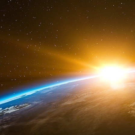
monétaire. » En outre, le Texas a adopté un 
l’or et l’argent comme monnaie légale dans l’É
pour les options monétaires adossées à l’or au 
Développement du dollar numérique
Les États-Unis ont accéléré leurs recherches
lançant cinq programmes pilotes avec de g
pilotes se concentrent sur les applications de g
sur l’utilisation au détail par les consomm
conservatrice que le déploiement à gr
consommateurs.
L’architecture proposée pour le dollar numériqu
nœuds sont gérés par la Réserve fédérale et l
Cette conception donne la priorité à la sécurité
bancaires existantes plutôt qu’au potentiel de 
« Une CBDC doit trouver un équilibre entre la p
en matière de lutte contre le blanchiment d’arg
fédérale lors d’un témoignage devant le Congrès