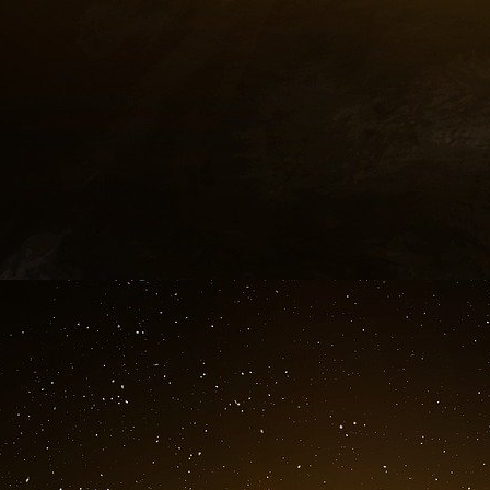
reflète à la fois la confiance dans le rôle 
pressions concurrentielles émergentes à mesure
le système monétaire mondial.
Position et politique américaines en matière
Les réserves d’or des États-Unis sont restée
depuis 1971, ce qui en fait les plus importante
stabilité contraste fortement avec la stratégi
reflète des approches différentes en matière d
La position de la Réserve fédérale sur l’or a
récentes reconnaissant le rôle de l’or en t
maintenant que la force du dollar découle pr
plutôt que du soutien du métal. Il s’agit d’un
antérieures qui minimisaient l’importance monéta
Les initiatives législatives ont gagné du terrain
réserves d’or (Gold Reserve Transparency Ac
avoirs en or des États-Unis. Le sénateur Ted 
méritent la transparence concernant nos r