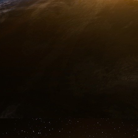
la transformation numérique de l’exploitation
paysage en évolution.
Initiatives Blockchain publiques ou privées
Les banques centrales préfèrent massivement 
maintiennent un contrôle centralisé sur l’émiss
Une enquête de la Banque des règlements inte
centrales testent la blockchain pour les s
(RTGS), la plupart optant pour des implémentat
« Les blockchains publiques permettent l’aud
niveau CBDC », note le fondateur d’Ethereum
fondamentale entre les chaînes publiques tran
pour les systèmes monétaires.
L’implication des entreprises s’est accélérée,
Chine intégrant 98 % des banques nationales
public-privé permet à l’État d’exercer une survei
secteur privé - un modèle de plus en plus imité 
Les défis d’interopérabilité persistent entr