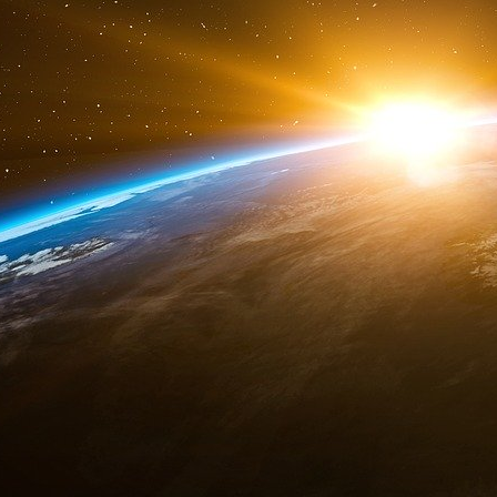
La stratégie de la Chine en matière d’or
Le programme systématique d’acquisition d’or d
ses efforts de dédollarisation. Au-delà des 
encouragé l’accumulation d’or au niveau nat
garantis par l’État et de restrictions sur les 
garantit que l’or entre dans le pays plutôt qu’il n
Le calendrier stratégique des achats d’or d
événements géopolitiques qui pèsent sur le dolla
dette américaine ou les changements de poli
suggère une stratégie délibérée d’accumulation
du dollar.
En outre, la Chine a établi des références pour l
Shanghai Gold Exchange, créant ainsi un mécan
dehors des marchés traditionnels de Londres e
à la Chine d’influencer le prix de l’or au nivea
marchés de l’or libellés en yuans.
« L’accumulation d’or par la Chine vise à sou