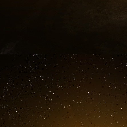
sur les matières premières », note M. Carras
dans la manière dont la Chine aborde les règ
croissantes du pays fournissent un soutien i
particulier sur les marchés stratégiques de
désireux de comprendre cette dynamique devra
marché de l’or afin d’éclairer leurs décisions.
Développement du yuan numérique
La monnaie numérique de la banque centra
représente le projet CBDC le plus avancé pa
s’est étendu à 23 provinces chinoises, trai
transactions d’ici 2024, selon les données de l
Le yuan numérique utilise une architecture b
PBOC émet de la monnaie aux banques commerci
portefeuilles numériques aux consommateurs et 
un contrôle centralisé tout en tirant parti 
règlements.
« Le yuan numérique améliore de 40 % l’effica