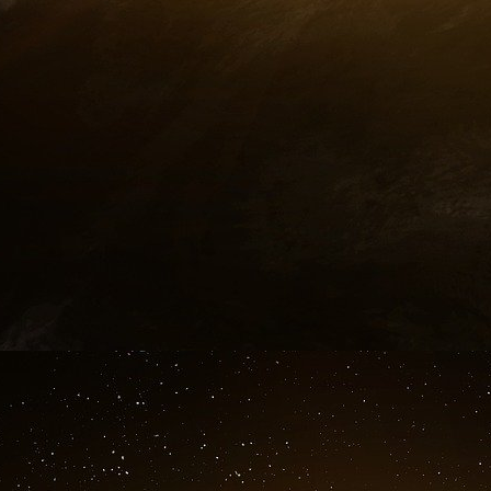
de surveillance et les libertés civiles qui
numériques aux États-Unis.
Les approches réglementaires ont divergé de m
loi bancaire SAFE de 2024 excluant les entrep
les monnaies stables soutenues par la FDIC. C
parti de l’innovation du secteur privé dans u
monnaie numérique entièrement contrôlé par l
est en effet en train de remodeler la dynamiqu
Comment les technologies blockchain
monétaires ?
La technologie Blockchain représente le fonde
systèmes monétaires sont construits, offrant d
date dans la finance internationale tout en in
conception du système.
Le rôle de la blockchain dans les nouveaux
La technologie Blockchain offre des avantages t