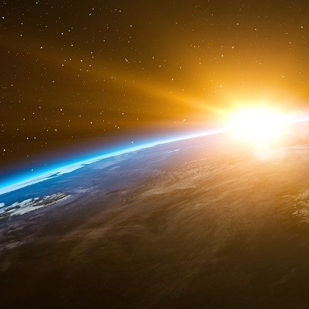
déclaré le gouverneur de la PBOC dans un 
soulignant les avantages techniques du sy
traditionnels.
Les essais internationaux se sont accélérés, 
menés avec les Émirats arabes unis et l’Arabi
visent spécifiquement les mécanismes de r
traditionnellement dominés par le dollar amér
terme visant à remplacer les systèmes de pétro
yuan.
Les données relatives au commerce bilatér
transactions gazières entre la Chine et la Ru
en 2024, contre seulement 12 % en 2022, selo
Cette transition rapide montre à quel point la
lorsque l’infrastructure numérique appropriée ex
Quelle est la réponse des États-Unis aux dé
Les États-Unis ont adopté une réponse mesurée
avec les avantages inhérents à la dominatio