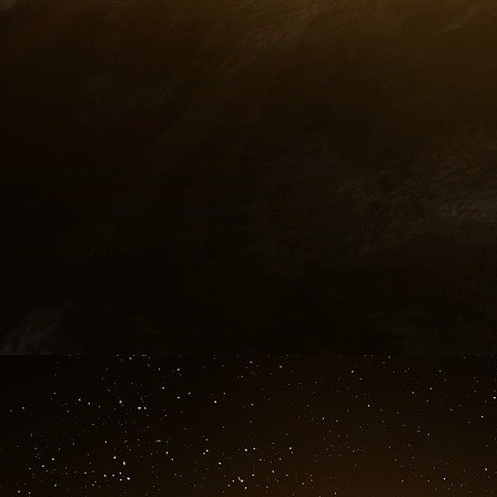
corrects devant être générés.
En réalité, il n’est pas forcément nécessaire d
ou d’IA générative. Au contraire, de nombreuses
deux de manière stratégique. Chacun possède 
s’ils sont combinés de manière réfléchie.
Comment créer de la valeur avec l’IA prédic
Pour que l’IA prédictive apporte une valeur m
processus et workflows existants de l’entrepr
que les informations et les prédictions générée
créent de la valeur. Les organisations doivent s
objectifs stratégiques et leurs besoins opération
Gestion des stocks
L’IA prédictive peut aider à identifier à que
la plus élevée et qu’un magasin doit avoir plus
catastrophe naturelle comme un ouragan
suffisamment de produits de base à proposer.