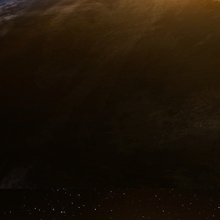
transaction pour améliorer la détection des f
un appareil, un nouvel emplacement ou 
comportement habituel d’un utilisateur donné.
Distribution et e-commerce
L’IA prédictive peut examiner les données de 
financiers afin d’optimiser les stratégi
consommateurs ou de prédire les prochaines 
Assurance
L’IA prédictive peut rationaliser la gestio
potentielles.
Maintenance prédictive
En surveillant les vibrations, la températ
machines, l’IA prédictive identifie le risque d
leur maintenance et éviter les temps d’arrêt.
Systèmes de recommandation
Les plateformes de streaming appliquent d