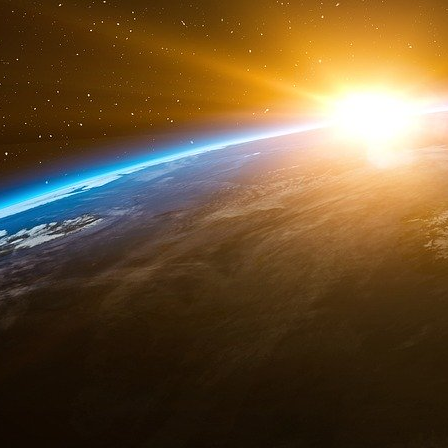
les modèles et les tendances. Plus les algor
données, meilleures sont les prédictions.
Il est également essentiel que les organisa
éthiques et atténuent les biais dans les modèle
des algorithmes peuvent entraîner des résult
pratiques éthiques de l’IA protègent contre le
la confiance des utilisateurs et des parties pre
Choix de l’algorithme d’IA prédictive
Une fois les données prêtes, les data scien
prédictive. Divers algorithmes de machine lear
décision et les réseaux neuronaux, peuvent êtr
de la nature des données et du type de prédicti
L’IA prédictive s’appuie sur un sous-ensemble
pour générer avec précision des prévisions.
Réseaux neuronaux