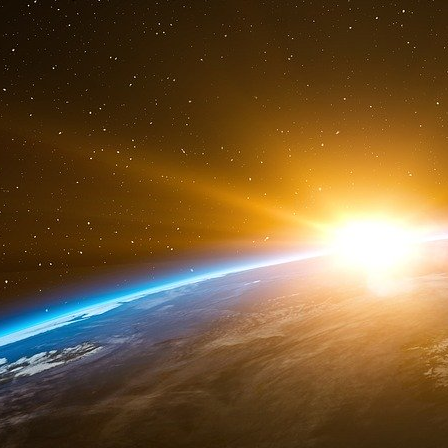
fournir une analyse en temps réel. Les algorit
entre les variables qui ont précédé les résu
quantitatifs de prévoir les événements dans de 
de s’améliorer à mesure que les modèles ingè
propres sur des horizons temporels plus lon
prédictions gagnent en fiabilité à mesure que l
Parce que des facteurs externes peuvent l’influ
potentiels, et non les certitudes. Cependant,
abandonner le jugement humain peut présenter
comportements humains soulève également des
doivent éviter de trop s’appuyer sur ces prédict
IA générative et IA prédictive
L’IA prédictive et l’IA générative utilisent tout
au big data. L’IA prédictive utilise le machine 
d’IA générative, tels que ChatGPT ou Llama 3
(LLM) pour générer du nouveau contenu à pa
modèles d’IA générative utilisent l’analyse st
mais leur objectif est de prédire les mots, les