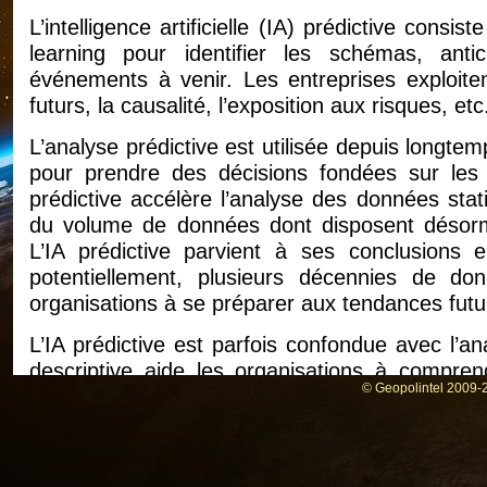
L’intelligence artificielle (IA) prédictive consi
learning pour identifier les schémas, ant
événements à venir. Les entreprises exploitent
futurs, la causalité, l’exposition aux risques, etc
L’analyse prédictive est utilisée depuis longte
pour prendre des décisions fondées sur les 
prédictive accélère l’analyse des données stat
du volume de données dont disposent désorma
L’IA prédictive parvient à ses conclusions e
potentiellement, plusieurs décennies de do
organisations à se préparer aux tendances futu
L’IA prédictive est parfois confondue avec l’an
descriptive aide les organisations à compren
© Geopolintel 2009-2
dans le passé, tandis que l’analyse prédictiv
produire. L’analyse prescriptive fournit des r
pour faire en sorte que ces résultats se produis