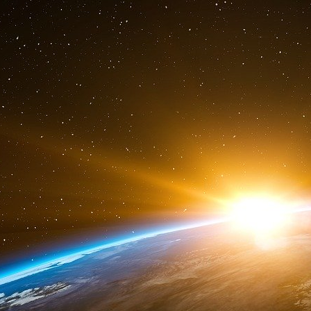
Gestion de la chaîne d’approvisionnement
L’IA prédictive peut aider les transport
marchandises en déterminant à quel moment le
Expérience utilisateur personnalisée
L’IA prédictive peut aider les fournisseurs 
utilisateurs, à améliorer l’expérience client et
données clients et de l’activité antérieure.
Soins de santé
Avec suffisamment de données, l’IA prédicti
santé potentiels en fonction des antécédents m
Marketing
L’IA prédictive peut aider le marketing à dé
messages susceptibles d’intéresser les client
des utilisateurs.
Finances
L’IA prédictive peut prévoir les mouvemen