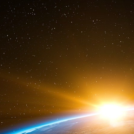
contenus personnalisés qui correspondent aux 
historique de visionnage et d’écoute.
Libérer du temps pour les salariés
L’automatisation des processus sur le lieu de tr
tâches à court terme lors de l’analyse 
l’automatisation et permet aux employés de 
décision et les choix créatifs.
IBM