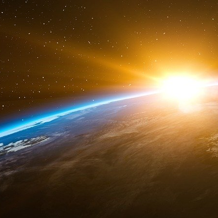
Diversité des données
Quel que soit l’algorithme utilisé par une or
modèle apprend les relations et les schémas 
internes. Il tente de minimiser la différence ent
de l’ensemble d’apprentissage. Ce processus es
paramètres de manière répétée en fonction de l
un état optimal.
Les modèles entraînés sur des données plus d
généralement plus performants dans leurs prédi
et des paramètres définis lors de l’entraîn
précision du modèle. Si les données sont suffi
apprendre à trier les informations et les donné
des résultats plus précis.
Intégrations dans l’IA prédictive
L’IA prédictive peut interroger les bases de d
d’incorporations ou embeddings. Les incor
informations qui permettent à l’IA d’identifier le