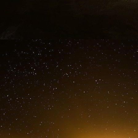
L’IA prédictive est largement utilisée pour ob
des clients et optimiser la prise de décision d
tout prédire, de l’attrition des clients aux pe
en passant par les défaillances mécaniques, el
à des prévisions fiables et précises.
IA prédictive : comment ça marche ?
La précision et les performances des modèles 
de la qualité et de la quantité des données d’
gouvernance des données, le nettoyage des do
cohérentes des ensembles de données garantiss
qui améliore la précision des modèles prédictifs
La création d’une application d’IA prédictive e
pertinentes à partir de diverses sources et
manquantes, les données aberrantes ou les va
ensuite divisées en jeux d’entraînement et de te
entraîner le modèle et le jeu de test pour évalu
l’analyse du big data et l’apprentissage prof