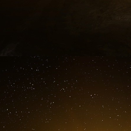
Les réseaux neuronaux sont employés pour ré
capacité à apprendre des schémas complexes à
Régression linéaire et régression logistique
La regression linéaire est une technique uti
corrélations entre les variables, tandis que la
utile dans les tâches de classification telles 
distincts.
Machines à vecteurs de support
Les machines à vecteurs de support sont éga
offrant des performances robustes dans des 
marges claires.
Arbres de décisions
Les decision trees estiment les résultats en d
des valeurs de caractéristiques, ce qui améliore 
Clustering k-means
Le clustering en k-moyennes est utilisé pour t
la similarité, ce qui facilite la découverte de 