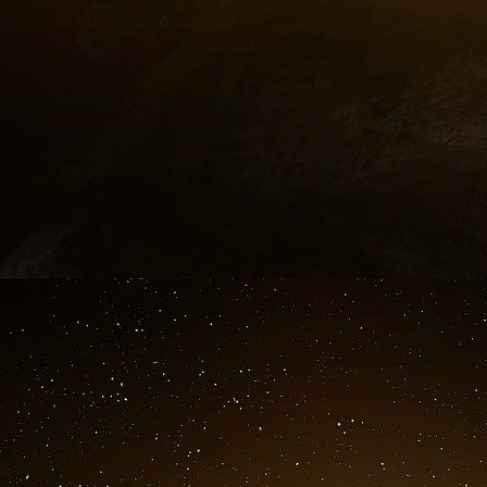
couches de réseaux neuronaux non supervis
informations en vecteurs et les placent dans
toutes les autres informations de l’ensemble d
qui se regroupent sont considérées comme per
ce qui permet à l’IA de « lire » rapidement to
une prédiction.
Explicabilité et transparence
L’explicabilité et la transparence des modèle
confiance et préserver la conformité régleme
prenantes à comprendre comment les prédic
d’assurer la transparence pour gagner la con
normes juridiques et éthiques, en particulie
finance et les soins de santé.
Analytique big data et modèles prédictifs
Les applications d’analyse prédictive consis
comme les chiffres de vente, les relevés de ca
algorithmes de machine learning, tels que la 