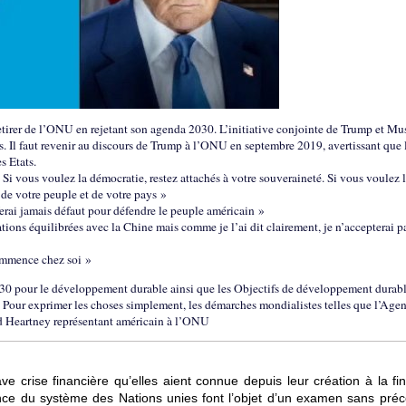
tirer de l’ONU en rejetant son agenda 2030. L’initiative conjointe de Trump et Mu
nis. Il faut revenir au discours de Trump à l’ONU en septembre 2019, avertissant que 
s Etats.
s. Si vous voulez la démocratie, restez attachés à votre souveraineté. Si vous voulez 
 de votre peuple et de votre pays »
ferai jamais défaut pour défendre le peuple américain »
ations équilibrées avec la Chine mais comme je l’ai dit clairement, je n’accepterai p
commence chez soi »
030 pour le développement durable ainsi que les Objectifs de développement durab
 Pour exprimer les choses simplement, les démarches mondialistes telles que l’Age
d Heartney représentant américain à l’ONU
e crise financière qu’elles aient connue depuis leur création à la fin
ience du système des Nations unies font l’objet d’un examen sans préc