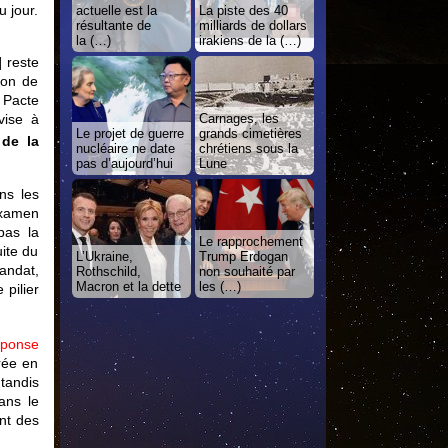
 jour.
actuelle est la
La piste des 40
résultante de
milliards de dollars
la (…)
irakiens de la (…)
] reste
ion de
 Pacte
Carnages, les
vise à
Le projet de guerre
grands cimetières
 de la
nucléaire ne date
chrétiens sous la
pas d’aujourd’hui
Lune
ns les
examen
pas la
Le rapprochement
ite du
L’Ukraine,
Trump Erdogan
andat,
Rothschild,
non souhaité par
Macron et la dette
les (…)
pilier
réponse
trée en
tandis
ans le
nt des