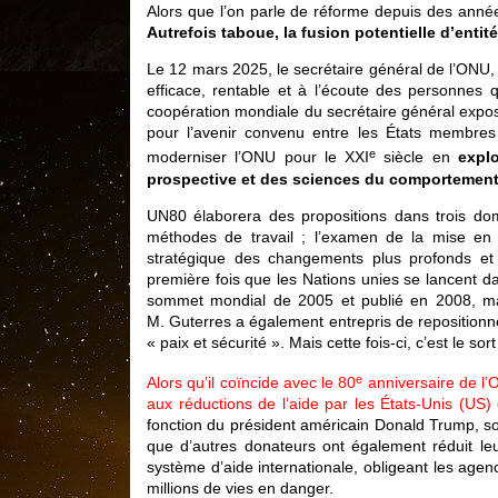
Alors que l’on parle de réforme depuis des année
Autrefois taboue, la fusion potentielle d’enti
Le 12 mars 2025, le secrétaire général de l’ONU, A
efficace, rentable et à l’écoute des personnes qu
coopération mondiale du secrétaire général exp
pour l’avenir convenu entre les États membre
e
moderniser l’ONU pour le XXI
siècle en
expl
prospective et des sciences du comportement
UN80 élaborera des propositions dans trois domai
méthodes de travail ; l’examen de la mise en
stratégique des changements plus profonds et 
première fois que les Nations unies se lancent 
sommet mondial de 2005 et publié en 2008, ma
M. Guterres a également entrepris de repositionne
« paix et sécurité ». Mais cette fois-ci, c’est le s
e
Alors qu’il coïncide avec le 80
anniversaire de l’O
aux réductions de l’aide par les États-Unis (US)
fonction du président américain Donald Trump, so
que d’autres donateurs ont également réduit le
système d’aide internationale, obligeant les ag
millions de vies en danger.