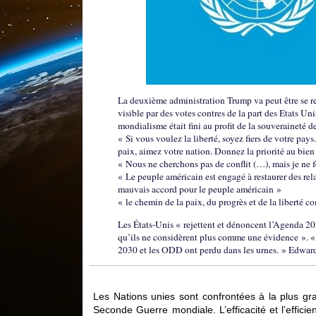
La deuxième administration Trump va peut être se re
visible par des votes contres de la part des Etats U
mondialisme était fini au profit de la souveraineté de
« Si vous voulez la liberté, soyez fiers de votre pay
paix, aimez votre nation. Donnez la priorité au bien
« Nous ne cherchons pas de conflit (…), mais je ne 
« Le peuple américain est engagé à restaurer des rel
mauvais accord pour le peuple américain »
« le chemin de la paix, du progrès et de la liberté 
Les États-Unis « rejettent et dénoncent l’Agenda 2
qu’ils ne considèrent plus comme une évidence ». «
2030 et les ODD ont perdu dans les urnes. » Edwar
Les Nations unies sont confrontées à la plus grav
Seconde Guerre mondiale. L’efficacité et l’effic