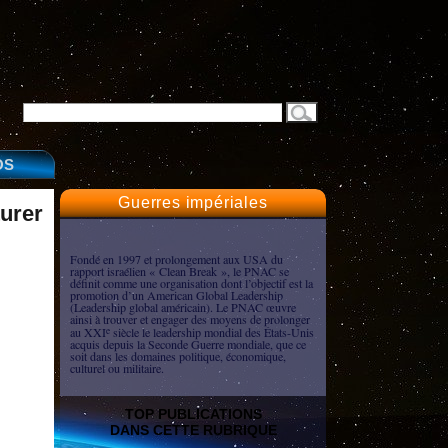
OS
Guerres impériales
turer
Fondé en 1997 et prolongement aux USA du
rapport israélien « Clean Break », le PNAC se
définit comme une organisation dont l’objectif est la
promotion d’un American Global Leadership
(Leadership global américain). Le PNAC œuvre
ainsi à trouver et engager des moyens de prolonger
au XXI
siècle le leadership mondial des États-Unis
e
acquis depuis la Seconde Guerre mondiale, que ce
soit dans les domaines politique, économique,
culturel ou militaire.
TOP PUBLICATIONS
DANS CETTE RUBRIQUE