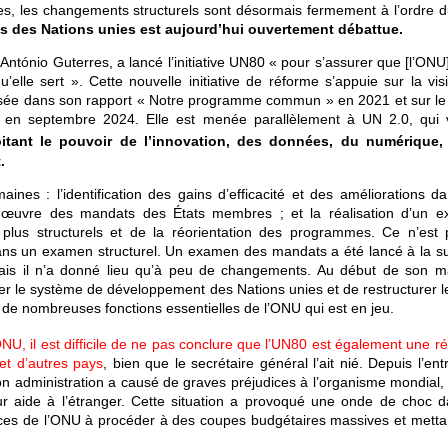
s, les changements structurels sont désormais fermement à l’ordre du
tés des Nations unies est aujourd’hui ouvertement débattue.
ntónio Guterres, a lancé l’initiative UN80 « pour s’assurer que [l’ONU
’elle sert ». Cette nouvelle initiative de réforme s’appuie sur la vis
osée dans son rapport « Notre programme commun » en 2021 et sur le
s en septembre 2024. Elle est menée parallèlement à UN 2.0, qui 
oitant le pouvoir de l’innovation, des données, du numérique,
.
nes : l’identification des gains d’efficacité et des améliorations da
 œuvre des mandats des États membres ; et la réalisation d’un 
plus structurels et de la réorientation des programmes. Ce n’est 
dans un examen structurel. Un examen des mandats a été lancé à la su
is il n’a donné lieu qu’à peu de changements. Au début de son m
r le système de développement des Nations unies et de restructurer le 
ort de nombreuses fonctions essentielles de l’ONU qui est en jeu.
NU, il est difficile de ne pas conclure que l’UN80 est également une 
 et d’autres pays
, bien que le secrétaire général l’ait nié. Depuis l’en
n administration a causé de graves préjudices à l’organisme mondial, 
ur aide à l’étranger. Cette situation a provoqué une onde de choc d
ences de l’ONU à procéder à des coupes budgétaires massives et metta