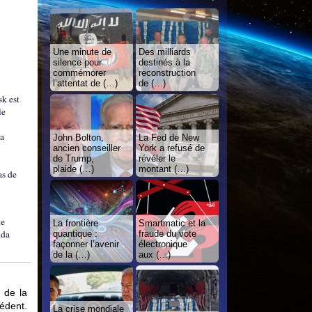
Une minute de
Des milliards
silence pour
destinés à la
commémorer
reconstruction
l’attentat de (…)
de (…)
sk est
le
la
John Bolton,
La Fed de New
ancien conseiller
York a refusé de
de Trump,
révéler le
plaide (…)
montant (…)
as de
le
La frontière
Smartmatic et la
nda
quantique :
fraude du vote
façonner l’avenir
électronique
de la (…)
aux (…)
 de la
édent.
La crise mondiale