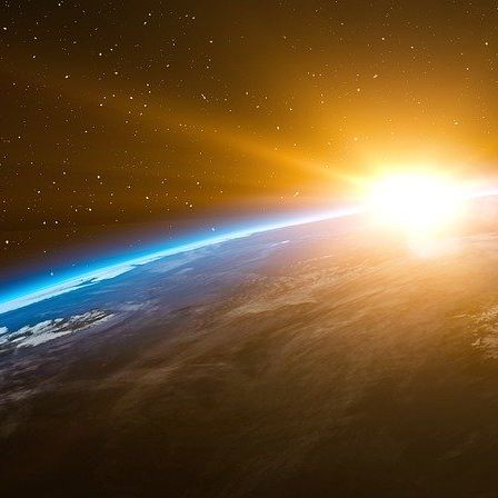
« Clearstream, l’enquête », Juin 2006
P32
Imad Lahoud et son beau-père ont monté en 1
m’expliquait qu’ils travaillaient pour des 
britannique, le GAN la banque Fortis ou la Soc
P35
A l’époque du Volter Fund, pour effectuer ses t
le réseau informatique Clearstream. Selon lui, u
grâce au système d’effacement des traces des
Boite Noire.
P52
Imad me livre des éléments qui confortent mes
Clearstream par des banques proches d’Al Qua
Imad se garde bien de me dire qu’il en sait dé
des documents que je lui ai remis, il vient d’
beaucoup de bruit dans le milieu de la lutte a
seront publiés le 30 juin 2003 par l’hebdomada