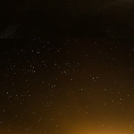
clients du temps où il œuvrait pour Merrill Lync
Imad se pique au jeu. […] L’opération Stan va
« Typhose », doit gagner la sympathie du jour
fichiers Clearstream en sa possession. Lahoud
Merlen, avec lequel il a travaillé. Pensant 
poursuites judiciaires après ses livres et ses
Lahoud sur Denis Robert. […] Robert lui reme
30 000 opérations bancaires […].
Pour décrypter ces données, toujours dans le c
voyages sont organisés au moyen orient, not
fructueuses s’avèrent en revanche les con
passage chez Merryl Lynch. […]
Il travaille sur 4 axes : l’utilisation de la So
Ben Laden ; l’argent occulte de criminels de gu
enfin un réseau islamiste tenu par des liba
informations en provenance de Clearstream da
sources. »