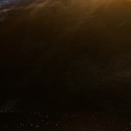
Chirac et Villepin dans la manipulation ou ces de
intéressant, vu l’échéance à venir d’en ajouter 
…
Les listings de Clearstream sont faux, mais Je
voudrait faire croire. D’ailleurs, ils sont nom
transactions ajoutées, Gergorin revient toujo
dire : oui, mais celles là sont vraies. A la place o
de savoir qui avait touché, quand et combie
connait un rayon. Je le sais tordu, mais l’argen
Rq : Denis Robert, à aucun moment, ne fait au
Al Quaida.
Que tirer de tout cela ? Ce qui saute aux yeux,
le monde de la finance, de l’armement, du polit
Andreas