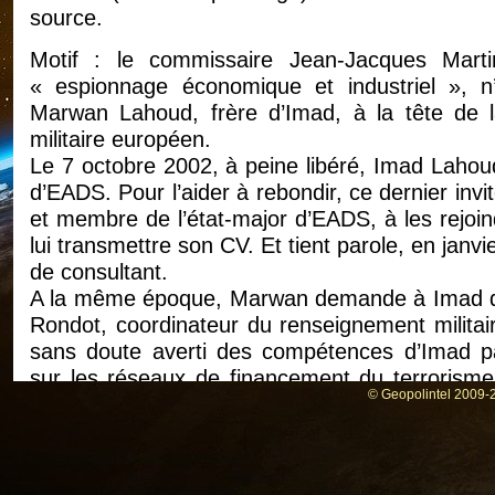
source.
Motif : le commissaire Jean-Jacques Mart
« espionnage économique et industriel », n
Marwan Lahoud, frère d’Imad, à la tête de l
militaire européen.
Le 7 octobre 2002, à peine libéré, Imad Laho
d’EADS. Pour l’aider à rebondir, ce dernier inv
et membre de l’état-major d’EADS, à les rejoi
lui transmettre son CV. Et tient parole, en janv
de consultant.
A la même époque, Marwan demande à Imad de 
Rondot, coordinateur du renseignement militai
sans doute averti des compétences d’Imad pa
sur les réseaux de financement du terrorisme 
© Geopolintel 2009-2
aurait été convié à un dîner rassemblant la fine
là, la conversation aurait roulé sur les c
échanges entre banques. Lahoud connait par cœ
la Cedel (ancêtre de Clearstream), il aurait « 