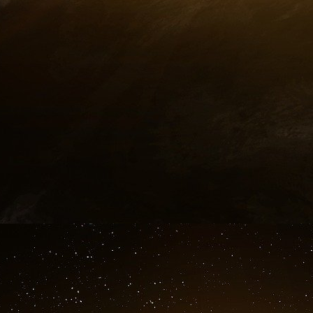
base des documents que je lui ai remis. Malgré 
repris par la presse de l’époque, ni démenti p
Merlen (et il y en a bien d’autres dans la pres
fuite organisée de ce rapport vise forcément un
des lecteurs de Marianne. Les extraits du rappor
de la DGSE ?
P71
Le général Rondot avait la manie des notes 
réel. Voilà comment il rend compte de la réunio
« 9 janvier 2004, 17h30, entretien D de Villepi
L’opération Reflux est le nom donné par Rondo
visant à vérifier le bine fondé de cette affaire 
« Instruction du président de la république, 
direct avec le président de la répubique, 
manipulations politiques. Les connexions sel
explorer – Fabius, Pasqua, DSK, JP Chevènemen
Sarkozy. Fixation Nicolas Sarkozy, référence co
soutien apporté à Nicolas Sarkozy.