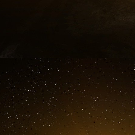
cagnotte secrète ? La note ne le pré
terrorisme. Elle indique seulement que l
d’Elham Ben Laden, demi-sœur d’Oussa
septembre 2003, un intermédiaire « X 
l’opération.
Interrogé par le Canard, la direction d
curieux épisode. D’autres notes saisies
plusieurs opérations de noircissement p
elles mentionnent le nom de quelques rel
demi-douzaine de banque libanaise, sui
unis, ainsi que certains de leurs dirigeant.
La note de Lahoud précise que la plupart
sans d’importantes complicité à la têt
Finances de certains Etats. Ces belles 
2000, mais le mécanisme, rodé durant ce
son actualité. Le 11 septembre n’a donc p
planète ? »
Extraits du livre de Denis Robert