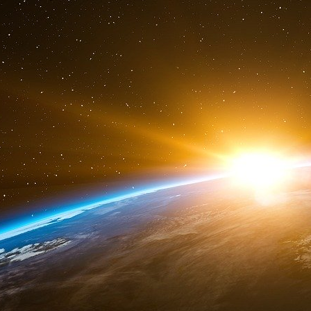
Globe Administration Ltd, filiale de Islay Hol
BLaden. Selon ce rapport, la famille aurait 
fictives à perte, grâce à Merryl Lynch, sa ban
également que parmi les donateurs importants f
transiterait par deux établissements financiers 
Commercial Bank.
L’article cite longuement un intermédiaire l
connaisseur de Cedel (l’ancien nom de Clearstr
chez Clearstream en décrivant de subtils mécan
fonds. L’article de Marianne chute sur ce conse
des moyens à Jacques Chirac de négocier s
Washington, les services secrets français croie
occultes de Ben Laden vivait jusqu’à ce dernier
serait réfugié dans un pays voisin où il ne devr
CIA »
L’article est cosigné par Frédéric Ploquin et
journaliste qui m’a présenté Imad… Compte tenu 
article a été initié par Imad. Le rapport de la