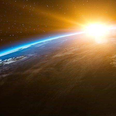
Remarques : les deux auteurs de l’article
journaliste » Eric Merlen, cité dans l’arti
moment donné menacé Denis Robert dans le cadr
Le Canard Enchainé, 3 mai 2006-06-18
« Une grande banque française dans le file
« Les circuits internationaux de la Société
être à l’insu de ses dirigeants - par un 
une trésorerie clandestine ? C’est une n
sur des faits précis, qui soulève cette g
ses bureaux par les juges Pons et d’H
repérer les mouvements de l’argent maff
note en 2003.
Selon cette note d’Imad Lahoud, il s’agis
grâce à un jeu complexe de transactions f
Ben Laden. Le vecteur financier utilisé po
Société Générale, indexée sur les perf
domicilié… aux îles Vierges britanniques.