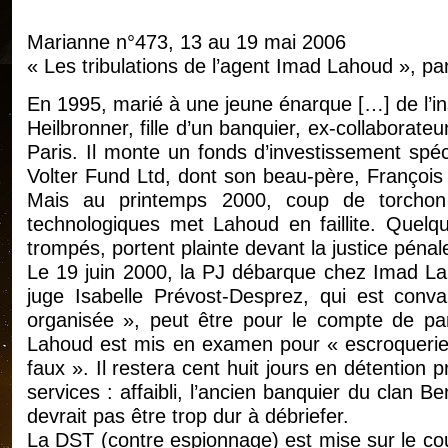
Marianne n°473, 13 au 19 mai 2006
« Les tribulations de l’agent Imad Lahoud », p
En 1995, marié à une jeune énarque […] de l’i
Heilbronner, fille d’un banquier, ex-collaborat
Paris. Il monte un fonds d’investissement spécu
Volter Fund Ltd, dont son beau-père, François 
Mais au printemps 2000, coup de torchon
technologiques met Lahoud en faillite. Quelqu
trompés, portent plainte devant la justice pénal
Le 19 juin 2000, la PJ débarque chez Imad Laho
juge Isabelle Prévost-Desprez, qui est conv
organisée », peut être pour le compte de part
Lahoud est mis en examen pour « escroquerie 
faux ». Il restera cent huit jours en détention 
services : affaibli, l’ancien banquier du clan B
devrait pas être trop dur à débriefer.
La DST (contre espionnage) est mise sur le cou