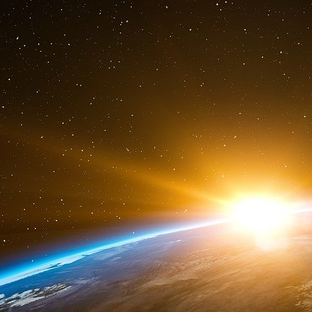
Mon impression : doute persistant. Belle constr
accroche DDV. La théorie du complot ? »
P218
Jean-Louis Gergorin préfère nous parler l
Imad…. Il évoque une scène qu’il situe en oct
Ce jour là, il est invité à déjeuner chez Marw
frère Lahoud, resté au Koweït, qui hurle au té
j’ai entendu à travers le combiné ce qu’il di
ses conneries, ça va aller très mal pour no
Il s’agissait des enquêtes d’Imad sur le f
…
Gergorin est un homme de droite, cathol
atlantiste. Il est l’ami de Kissinger et d
américains, anglais ou allemands.
P242
Alors, qui a glissé les noms ? Lahoud ou Gerg
ami de Jacques C… ? Nicolas Sarkozy a-t-il ét