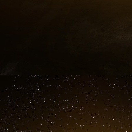
« Un document français qui va passionn
opportunément évoqué dix mois plus tard 
Spécial » sur F2, traitant de Clearstream et du
découvrirai l’article et que je comprendrai mie
va devenir l’affaire Clearstream 2.
Marianne explique : « Consacré aux mécani
autour d’Oussama Ben Laden, le rapport est d’une
au sommet de l’état, d’en transmettre une copie
impressionnés par le travail de leurs collègues
Parmi ces collègues, Imad Lahoud…
« La surprise des Américains provient sur
services secrets français. Des procédés p
sophistication, que seule une poignée de spécia
Parmi ces spécialistes, Imad Lahoud…
Marianne relève qu’il s’agit non pas de blanc
épais d’une vingtaine de pages, aborde frontal
dissimulation utilisé par les sponsors du ter
cause, ainsi que diverses sociétés posséd