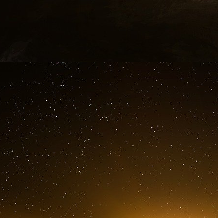
sécurité personnel et l’habilitation de sécurité
la retraite et ancien président de l’état-major i
Le général Milley, qui a été le plus haut grad
du premier mandat présidentiel de M. Tru
détracteurs après avoir pris sa retraite en ta
l’administration de M. Biden.
De nombreux diplomates de M. Biden ont trav
M. Trump dans les semaines précédant le 20 ja
fonctions, sur des questions telles que la guerr
M. Blinken n’a pas pu être joint immédiatem