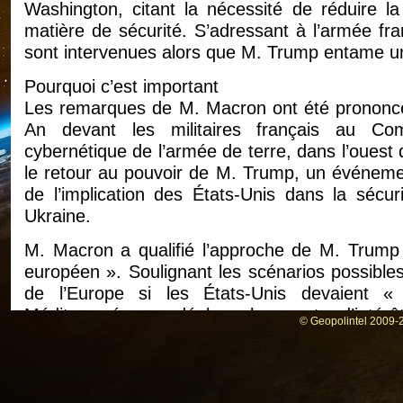
Washington, citant la nécessité de réduire l
matière de sécurité. S’adressant à l’armée fr
sont intervenues alors que M. Trump entame 
Pourquoi c’est important
Les remarques de M. Macron ont été prononcé
An devant les militaires français au C
cybernétique de l’armée de terre, dans l’ouest
le retour au pouvoir de M. Trump, un événemen
de l’implication des États-Unis dans la sécu
Ukraine.
M. Macron a qualifié l’approche de M. Trump d
européen ». Soulignant les scénarios possibles, 
de l’Europe si les États-Unis devaient «
Méditerranée » ou déplacer leur centre d’intérêt 
© Geopolintel 2009-2
M. Trump a exprimé son mécontentement quant
américaine à l’Ukraine, plaidant pour que l
coûts. Il s’est également engagé à négocier la 