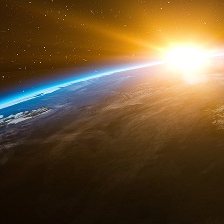
tant que forces de maintien de la paix. Cette 
importants, notamment la possibilité d’une conf
Ce que disent les gens
Le président français Emmanuel Macron, de
lundi : « Que ferons-nous demain en Europe si 
guerre de la Méditerranée ? S’il envoie ses 
Pacifique ? »
Prochaines étapes
Dans les mois à venir, des réunions clés entre
sur des initiatives de défense, notamment d
financement accru de la production d’armes.
Bien que M. Macron ne soit pas présent, l
d’extrême droite comme M. Meloni lors d
changement dans la manière dont les relat
pourraient se dérouler au cours des quatre pr
Newsweek