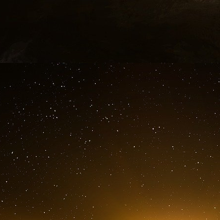
ans dans un délai de six mois.
Ce qu’il faut savoir
M. Macron a souligné que l’Europe devait s’ad
Il a exhorté les dirigeants européens à donner 
afin que celle-ci soit bien positionnée dans d’é
L’Ukraine doit recevoir des « garanties » contre 
lorsque les hostilités cesseront, et l’Europe 
processus, a-t-il déclaré. Keith Kellogg, n
l’Ukraine, a laissé entendre que des négociati
100 jours, mais le scepticisme reste de mise pa
Le président français a également fait état de 
l’importance stratégique émergente du Groenland
des priorités mondiales, que la communauté pol
s’est engagé à acheter le territoire de l’Arctique
Par ailleurs, le président ukrainien Volodymy
discuté avec M. Macron du déploiement potent