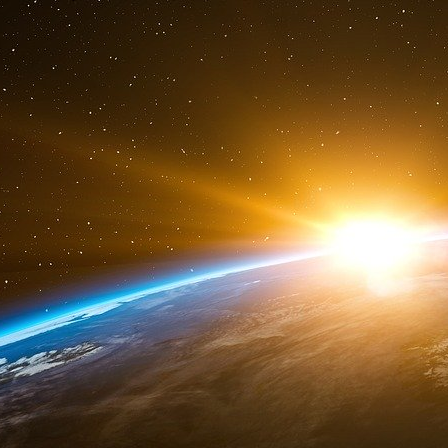
préoccupation majeure pour les Américains.
Sanctions. M. Trump a déclaré qu’il souhaitait
cours du prochain mandat, mais de nombreux a
que c’est peu probable compte tenu de l’usage 
son premier mandat, qui aurait établi un recor
décrets (ou citent des décrets existants) pou
ou entités étrangers en infraction. (En particul
étrangère s’attendent à ce que M. Trump 
maximale » à l’égard de l’Iran et renforce les 
plus d’incertitude quant à la manière dont i
sanctions américains contre la Chine, la Corée 
Santé mondiale.
M. Trump annulera probablement un grand nomb
relatifs au financement des programmes de plan
l’avortement. M. Trump a déclaré qu’il rejoind
que son administration a introduite, pour « rej
international à l’avortement ». (M. Biden s’est