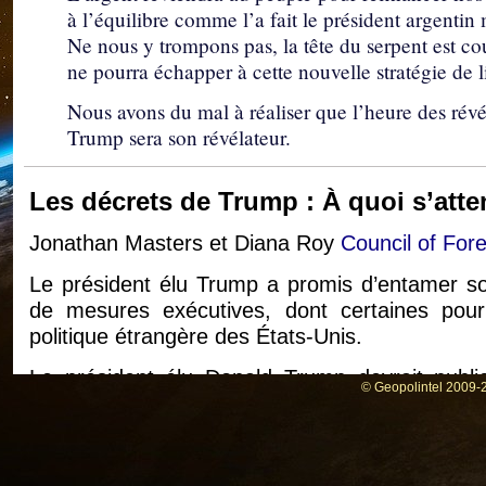
à l’équilibre comme l’a fait le président argentin
Ne nous y trompons pas, la tête du serpent est co
ne pourra échapper à cette nouvelle stratégie de l
Nous avons du mal à réaliser que l’heure des révél
Trump sera son révélateur.
Les décrets de Trump : À quoi s’atte
Jonathan Masters et Diana Roy
Council of Fore
Le président élu Trump a promis d’entamer s
de mesures exécutives, dont certaines pourr
politique étrangère des États-Unis.
Le président élu Donald Trump devrait publi
© Geopolintel 2009-2
prochains jours et des prochaines semaines, afin
au pouvoir de son administration. Les décrets e
au président élu un moyen puissant de façon
premier jour, sans avoir à attendre le Congr