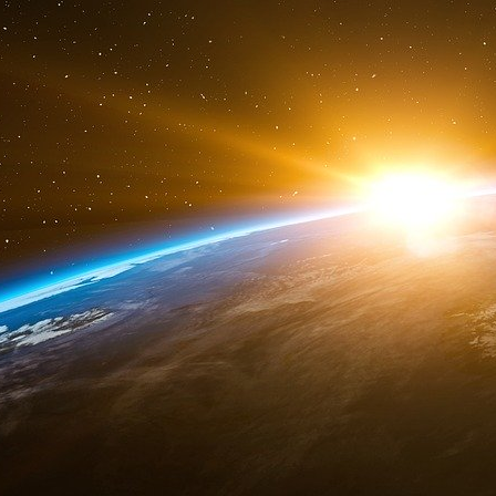
M. Trump devrait prendre des décrets abr
prédécesseur, notamment les nouvelles normes 
qu’il a qualifiées de mandat de facto pour les v
qu’il lèverait le moratoire Biden sur les nouv
liquéfié et qu’il développerait considérablemen
terres et les eaux fédérales, conformément à s
indépendant sur le plan énergétique. L’un de
relatifs au climat pourrait également consister à
un traité international adopté en 2015 qui vise
effet de serre. M. Trump l’a fait au cours de
l’accord dès le premier jour de sa présidenc
retirer les États-Unis de la Convention-cad
climatiques de 1992, le traité fondateur des nég
Le commerce et l’économie.
Les tarifs douaniers devraient être le princi
M. Trump, comme ils l’ont été au cours de son
vont bon train quant à la manière dont son ad