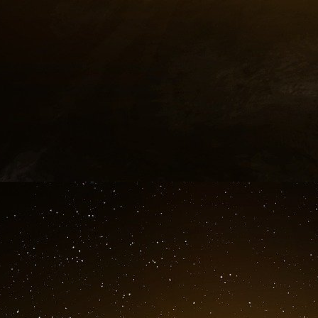
estiment que M. Trump pourrait être le premie
d’urgence [PDF] pour imposer certains de ses d
Congrès réglemente le commerce extérieur, mai
pouvoirs tarifaires sous certaines conditio
démanteler l’engagement des États-Unis dans
initiative commerciale majeure de M. Biden. Ce
fait pression pour que la nouvelle admin
international, de l’Organisation de coopératio
Banque mondiale, bien que de nombreux a
probable. Dès son entrée en fonction en 2017
Partenariat transpacifique, un accord commerc
Obama. Cette première année, il a également 
essentiels, à l’application des mesures antidum
et à la base industrielle de défense.
En ce qui concerne l’économie en général, M.
un décret ordonnant aux agences fédérales de 
« vaincre l’inflation et faire baisser rapidement
États-Unis est tombée à près de 3 % ces 