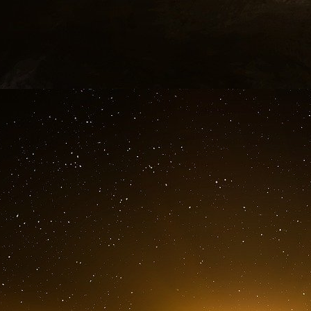
rapidement des mesures exécutives dans t
l’immigration, le commerce, l’énergie, la santé 
l’accent pendant sa campagne et sa présidenc
Qu’est-ce qu’un décret ?
Les décrets sont peut-être le type le plus 
catégorie qui comprend également les proclama
présidents émettent des décrets, qui ont 
fédérales de prendre des mesures spécifiques
haut niveau sur la manière de remplir leurs fo
Congrès peut rédiger des lois ou puiser de nou
président dispose de vastes pouvoirs dans l’e
nombreux décrets traitent de questions qui fon
d’autres peuvent avoir des effets sociétaux du
d’origine japonaise par Franklin D. Roosevelt 
Si les décrets offrent aux présidents un outil po
des défis juridiques et administratifs impor
annulés par une administration ultérieure.