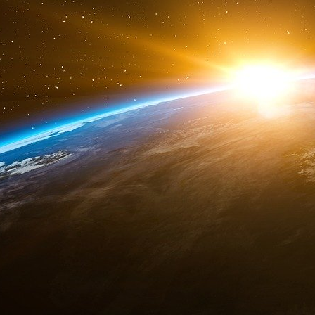
d’autres avant lui, a révoqué de nombreux d
s’apprête à faire de même. Le Congrès peut é
annuler un décret.
Quelles questions Trump abordera-t-il prob
Comme en 2017, Donald Trump entrera à la M
républicaine au Congrès, bien que plus étroite
ont indiqué qu’ils donneraient la priorité à une
programme de M. Trump, notamment la sécurité 
mais il est difficile de savoir ce qu’ils pourr
majorité législative.
M. Trump a signé près de soixante décret
précédente présidence, dont plus de la moitié a
s’attend à ce qu’il prenne à nouveau un gra
Une grande incertitude demeure quant aux 
administration, mais voici quelques-unes des
concentreront probablement.