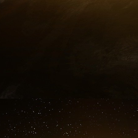
certaines valeurs relatives à la santé des fe
rétablir la politique dite de Mexico - égaleme
mondial » - qui exige des organisations n
acceptent de ne pas « pratiquer ou promo
condition pour recevoir un financement des 
créé cette politique en 1984 et l’a soumise à d
rétabli et élargi le champ d’application du p
2021.
M. Trump a également déclaré précédemment qu’
mondiale de la santé (OMS), affirmant qu’elle ét
financements et lancé un processus visant à 
l’OMS en 2020, accusant l’organisation d’avo
COVID-19, bien que M. Biden soit revenu sur
méfient également du choix controversé de M
santé, Robert F. Kennedy Jr, et de son influen
États-Unis.