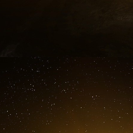
L’immigration.
M. Trump s’attaquera probablement à la sé
d’immigration, en remettant en œuvre un grand 
de son premier mandat. Il ordonnera notamment
États-Unis et le Mexique, rétablira la politiq
migrants à attendre au Mexique pendant que le
tribunaux américains, et ordonnera au directeu
des maladies de rétablir le titre 42, une loi
2020 pour expulser rapidement les migrants p
On s’attend également à ce qu’il rétablisse l
(comme son « interdiction musulmane » de 
réfugiés, qu’il mette fin à la citoyenneté de na
Constitution - et qu’il prenne des mesures
l’immigration illégale, notamment en mett
d’expulsion nationale » de l’histoire des État
bon nombre de ses actions seront contestées sur
Énergie et climat.