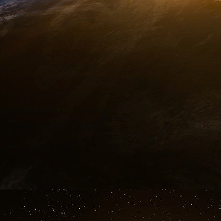
importante sera franchie en 2025 avec l’i
L’édifice devrait accueillir environ 500 person
effectifs d’environ 40 % par rapport à 2019. Su
du Centre d’excellence spatial de l’Otan, géné
l’écosystème. Incarnation de la récréation d
l’organe central de l’outil de combat spatial d
verra en particulier muni d’une véritable capa
prendra forme avec la mise en orbite géo
mission : explorer les méthodes de protection d
« C’est un programme expérimental qui sera 
opérationnelle », indique le commandant de l’e
septembre dernier, du nouveau démonstrateur
nommé Toutatis. Plus globalement, ces premiers 
doter la France d’une capacité d’action dans l’e
l’espace depuis l’espace pour détecter un ac
besoin. Le découragement sera au cœur du futu
coordination avec nos partenaires, comme le si
de la France à l’opération américaine Olympic 