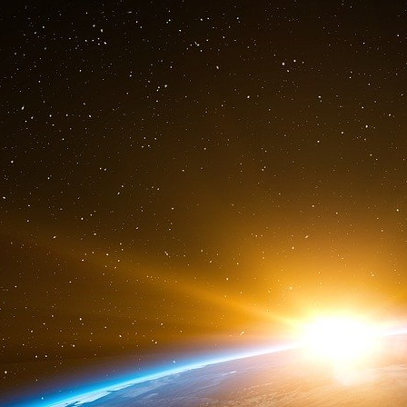
23 novembre 2024. Déclaration de Jean-Noë
progresse, la France soutien Kiev. « La Fra
soutien à l’Ukraine, a annoncé le ministre de
intervient alors que l’Ukraine est en difficulté 
pris à la Russie durant la contre-offensive.
« Dans la logique de la légitime défense », le
puisse tirer des missiles français à longue port
telles armes avaient déjà été utilisées. Qua
n’écarte « aucune option ». « Les alliés occid
soutien à l’Ukraine contre la Russie », déclar
pas fixer de ligne rouge » dans leur soutien à l
un pied d’égalité avec les États-Unis et le Ro
l’Ukraine, au milieu des inquiétudes concern
Moscou. (10)
25 novembre 2024. Dans la perspective d’un d
en raison du retour de Donald Trump à la Mai
pas de prendre la tête d’une coalition en Uk