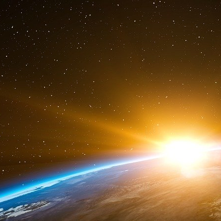
antipersonnel (APL) sont souvent conçues, pou
système de soutien logistique (principaleme
rencontrent. Certains types d’APL peuvent
véhicules blindés ou les pneus des véhicules à 
e
La 5
conférence de la convention d’Ottawa 
Reap, au Cambodge. Ce traité, signé par 164 pa
production et le transfert de mines terrestres 
un symbole, car le Cambodge est l’un des pa
un précurseur mondial en termes de déminage.
livraison de mines à l’Ukraine, le ministre d’É
signataires à rejoindre la lutte contre le fléau 
20 novembre 2024. L’Ukraine frappe la Russi
Storm Shadow. Au moins 12 missiles ont été tir
21 novembre 2024. Satellites patrouilleurs-guet
Cet été, le Centre opérationnel de surveillanc
déménagé de la base aérienne 942 de Lyon-