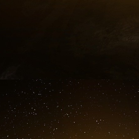
Poutine », assure par ailleurs l’ex-dirigeant. 
ajoute-t-il.
18 novembre 2024. Ursula Von der Leyen exhorte
dépenses de défense de Moscou.
18 novembre 2024. La Russie a promis une 
bataille en cas de tir par l’Ukraine de missi
territoire.
18 novembre 2024. L’Allemagne livre des drone
encore au programme. Le gouvernement alle
missiles de longue portée Taurus réclamés par
vert de Washington pour des armes similaire
drones sophistiqués.
18 novembre 2024. La Suède et la Finlande s
Que faire si la guerre arrive ? La Suède a co
brochures à ses habitants, les exhortant à se 