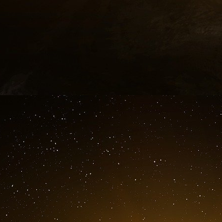
dollars annoncée par Washington fin septembre
Cette aide s’inscrit dans une enveloppe d’un
dollars, annoncée par le président américain J
5 novembre 2024. Négociations secrètes en 
Alors que Donald Trump vient d’être élu à la t
Volodymyr Zelensky subit la pression de s
négociations. Des émissaires s’y attellent déjà,
14 novembre 2024. Sébastien Lecornu, ministr
et Jean-Noël Barrot, ministre de l’Europe et d
un camp de manœuvre de l’Est de la France. (
point d’étape sur la mission de la Task f
formation au profit des militaires ukrainiens.
Depuis le mois de septembre 2024, la France f
brigade Anne de Kyiv. Ils sont entraînés et en
Task force « Champagne ». Cette formati