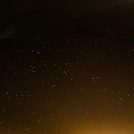
souffle, un soutien de long terme aux Ukrain
questions qui se posent après les élections 
américain. Il faut que nous, on se donne les 
seuls si nécessaire. Et ça passe par le fait d’a
Q – « Est-ce que vous pensez que les Britanni
feu vert ?
BH - De quoi parlons-nous ? On parle de donner
que les Ukrainiens utilisent leurs armes pour r
de missiles de la part de la Russie contre
infrastructures civiles, parfois, en Ukraine,
effectivement dans le cadre, là, de la légitime 
Q - Donc, oui ?
BH - Donc oui » (1)
Il est nécessaire de rappeler que Benjamin
France, a reçu 12 200 € par mois par l’Atlan
intérêts américains en France et en EU. Ex