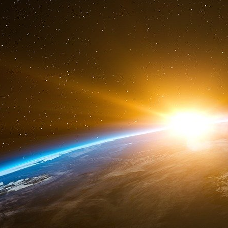
où l’Ukraine est à la peine face aux troupes ru
pays scandinave exhorte sa population à se p
point de vue logistique, à la possibilité d’une g
La Finlande voisine, a dans le même temps
préparation similaires.
18 novembre 2024. La Chine appelle à la paix 
« Le plus urgent est d’encourager un apaisement
a déclaré lors d’une conférence de presse rég
chinois des Affaires étrangères, après que Wa
territoire russe avec des missiles à longue por
un « cessez-le-feu rapide et une solution politiq
18 novembre 2024. Déclaration de M. Jean-Noël
sur les conflits en Ukraine et au Proche-Orient 
« Sur le plan de l’aide financière, il faut que le
gelés, agréés au niveau du G7, puissent p
Ukrainiens.