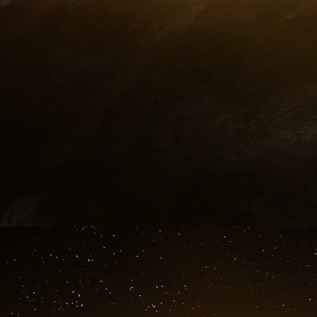
Sur le plan de la formation, les 2.300 soldats
viennent d’être formés en France et équip
regagner l’Ukraine pour pouvoir se déployer 
initiatives qui sont soutenues par l’Europe au 
18 novembre 2024. Jens Stoltenberg, l’ancien 
nouveau co-président du Groupe Bilderberg.
prochain président de la Conférence de Munich s
19 novembre 2024. Emmanuel Macron et Keir 
décision américaine d’utiliser les missiles à lon
19 novembre 2024. Déclaration de Donald Tru
« Nous n’avons jamais été aussi proches de 
aujourd’hui avec Joe Biden. Un conflit nucléaire 
faut éviter ce cauchemar, éviter cet Armaged
la guerre en Ukraine » (8)
20 novembre 2024. Joe Biden approuve la 
l’Ukraine. Une guerre de plus en plus sale, ca