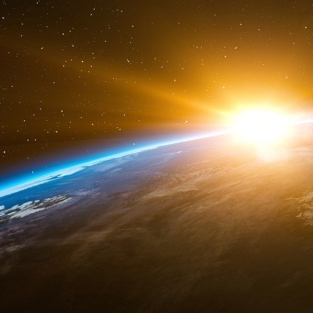
partenaire. Pour cela, elle se base sur les ret
Elle s’appuie sur un environnement réalist
environnement de combat en conditions réelles 
Au terme de la formation, la brigade ukrainie
véhicules de l’avant blindé, 18 canons Caesa
10 TRM ainsi que 20 postes Milan.
er
Au total, au 1
novembre 2024, plus de 14 000
France. (4)
17 novembre 2024. Joe Biden donne une confér
utiliser des missiles à longue portée contr
presse « lunaire », car il a l’air absent lors de 
répondre aux questions des journalistes. (5)
18 novembre 2024. Boris Johnson a appelé Par
accordée à l’Ukraine pour utiliser des mi
comment un type comme Donald Trump peut ina
une humiliation pour les États-Unis, pour l
possibilité à Poutine de vaincre l’Ukraine [...