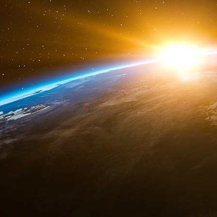
novembre 2024
« Le ministre délégué a travaillé aux États-
politiques. À cette occasion, comme « Maria
candidature adressé à « En marche » pour les 
avec… Mike Pompeo, qui deviendra patron de la
mandat de Donald Trump.
Prendre des responsabilités politiques, l’a
longtemps. Après avoir réussi à se faire élir
l’étiquette Renaissance, il a obtenu le Graal
chargé de l’Europe au sein du gouvernement
polémique enflait sur les réseaux sociaux, lui q
de 2014 à 2022, dans deux think tanks influen
de 46 000 € par an), puis à l’Atlantic Council
(2)
21 octobre 2024. Le secrétaire américain à la 
d’une visite à Kiev, le versement prochain à l’
400 millions de dollars, prévue dans le cadre