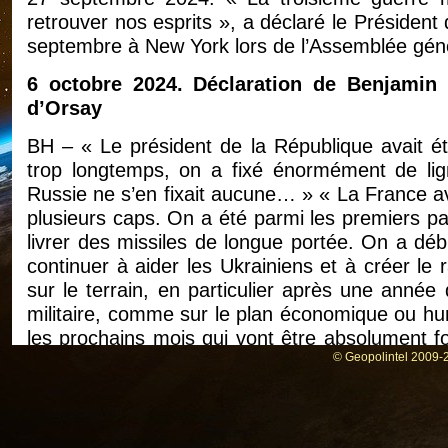
retrouver nos esprits », a déclaré le Président
septembre à New York lors de l’Assemblée géné
6 octobre 2024. Déclaration de Benjamin
d’Orsay
BH – « Le président de la République avait été
trop longtemps, on a fixé énormément de lig
Russie ne s’en fixait aucune… » « La France ava
plusieurs caps. On a été parmi les premiers pay
livrer des missiles de longue portée. On a déb
continuer à aider les Ukrainiens et à créer le 
sur le terrain, en particulier après une année qu
militaire, comme sur le plan économique ou hum
les prochains mois qui vont être absolument fo
© Geopolintel 2009-2
tout personnellement : un prêt qui est finan
centrale russe immobilisés en Europe, un prêt
l’Ukraine, qui est aujourd’hui bloqué notammen
avec nos partenaires pour qu’on débloque ce 