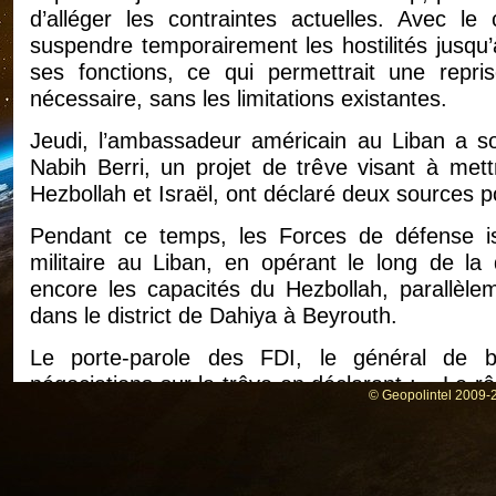
d’alléger les contraintes actuelles. Avec le
suspendre temporairement les hostilités jusqu’
ses fonctions, ce qui permettrait une repris
nécessaire, sans les limitations existantes.
Jeudi, l’ambassadeur américain au Liban a so
Nabih Berri, un projet de trêve visant à met
Hezbollah et Israël, ont déclaré deux sources po
Pendant ce temps, les Forces de défense is
militaire au Liban, en opérant le long de la
encore les capacités du Hezbollah, parallèle
dans le district de Dahiya à Beyrouth.
Le porte-parole des FDI, le général de 
négociations sur la trêve en déclarant : « Le rô
© Geopolintel 2009-2
terroristes dans le sud du Liban et de veiller 
les citoyens israéliens à partir de cette région
conditions qui permettront à l’échelon politiqu