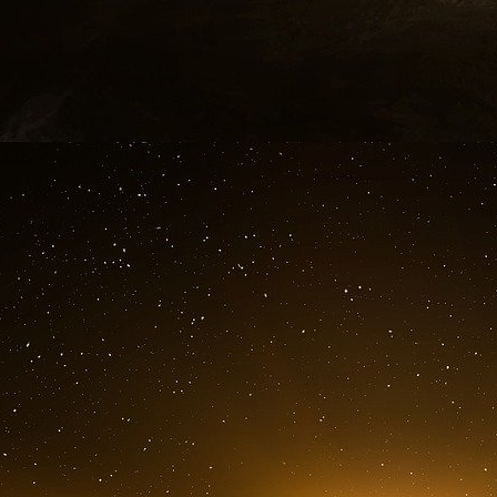
L’analyste politique en chef de Channel 12, Am
l’information, a déclaré à Fox News que « l’en
à Israël une plus grande liberté opérationnelle 
feu au Liban ou, si nécessaire, de prendre des
États-Unis et sans aucune restriction. »
Segal a ajouté qu’un cessez-le-feu avec le Liba
d’Israël ont été atteints, découplant effectivem
que le nord progresse vers le calme, a-t-il p
conflit en cours dans la bande de Gaza.
Fox News