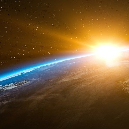
Policy Foundation, a déclaré que le chiffre de 
nombre total de membres de la TDA qui se trou
M. Blair a déclaré que lorsqu’il a pris sa retra
l’agence n’examinait pas assez minutieuse
frontière.
« Lorsque l’on examine la procédure, on s’ap
passent tout simplement à la vitesse supérieure »
a créé un tapis roulant, un système automatisé 
rapidement possible aux États-Unis. Nous ne p
Les données obtenues par NBC News montrent
d’intérêt concernant la TDA sont sous la garde 
Un fonctionnaire du ministère de la sécurité i
personnes n’ont pas été détenues par l’ICE p
organismes chargés de l’application de la loi. 
se trouvent, leurs liens avec la TDA ou des dé
arrestation pourrait interférer avec des enquête