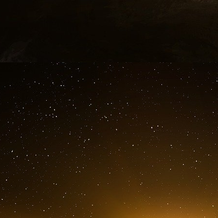
frontière ». « Tous les individus confirmés 
renvoyés pour des poursuites pénales ou déte
accélérée.
Il est extrêmement difficile de déterminer le 
entrés aux États-Unis car, contrairement à la
pas les archives des criminels avec les autorité
agents frontaliers d’identifier qui, parmi les 
pourrait être membre de la TDA.
Les experts en application de la loi estiment 
renseignements sur la présence du gang aux 
fournies par le gouvernement vénézuélien.
« Ce chiffre est presque inquiétant par sa fai
directeur adjoint du FBI chargé du contre-esp
devrait être plus élevé.
M. Figliuzzi estime toutefois que la TDA n’a p
sophistication des grands gangs qui existent a
« La plupart des experts en matière de gangs 
de signes de sophistication et d’organisation av