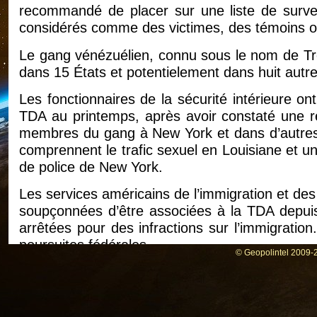
recommandé de placer sur une liste de survei
considérés comme des victimes, des témoins 
Le gang vénézuélien, connu sous le nom de Tr
dans 15 États et potentielement dans huit autre
Les fonctionnaires de la sécurité intérieure 
TDA au printemps, après avoir constaté une 
membres du gang à New York et dans d’autres 
comprennent le trafic sexuel en Louisiane et une
de police de New York.
Les services américains de l’immigration et de
soupçonnées d’être associées à la TDA depuis 
arrêtées pour des infractions sur l’immigration.
poursuites fédérales.
© Geopolintel 2009-2
Le porte-parole du ministère de la sécurité in
sécurité intérieure mène une opération 
soumettant des migrants à un nouveau contr