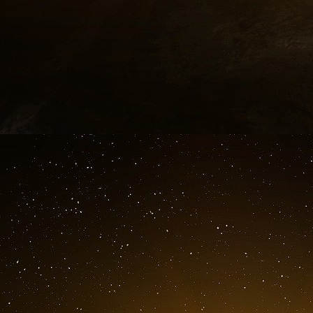
propriétaire depuis des années ont un problème 
« Les problèmes avec le propriétaire remonten
migrants », a déclaré M. Coffman.
Et bien que M. Trump ait souligné les crimes
des Américains, un responsable du DHS a décla
la TDA étaient des migrants vénézuéliens.
« Ils s’attaquent avant tout aux Vénézuéliens »
nombreux migrants récemment arrivés ont 
Unis. »Nous savons qu’ils contrôlent les itiné
Venezuela vers la Colombie et le Panama. Nous 
trafic d’êtres humains depuis le Venezuela, la
D’après les données, plus de 20 des 140 enqu
octobre 2022 portent sur des cas présumés de t
elles sont des enquêtes basées sur des soupçon
Ammon Blair, un ancien agent de la patrouille f
d’une sécurité renforcée à la frontière en tan