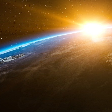
Le MS-13, qui a vu le jour à Los Angeles, e
Salvador, et compte environ 10 000 membres 
justice.
e
Le gang de la 18
rue, également originaire d’
30 000 et 50 000 membres, selon le ministère de
après une vague de répression au Salvador.
Un enjeu de la campagne 2024
La taille exacte de la TDA aux États-Uni
présidentielle.
L’ancien président Donald Trump a affirmé que
conquis » Aurora, dans le Colorado, une banl
grande ville de l’État.
Le chef de la police et le maire d’Aurora, Mike
News que les affirmations de M. Trump sur le 
Mike Coffman a déclaré que les membres de la T
ville de 400 000 habitants. Au contraire, plusie