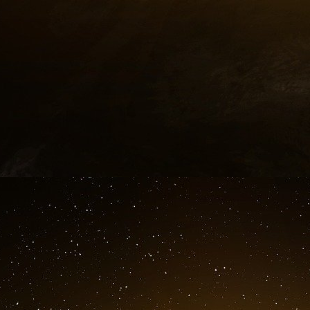
Les ressortissants vénézuéliens peuvent être li
commis des crimes. Mais comme le Venezuela r
ont émigré aux États-Unis, l’ICE doit les relâ
fédéral qui lui interdit de détenir des migrants i
Si un migrant détenu par l’ICE est considéré 
publique, a déclaré un autre responsable du DH
personne en détention, même si elle est déte
l’application de la loi.
NBC