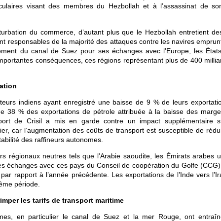
culaires visant des membres du Hezbollah et à l’assassinat de so
rturbation du commerce, d’autant plus que le Hezbollah entretient des
ont responsables de la majorité des attaques contre les navires emprun
ement du canal de Suez pour ses échanges avec l’Europe, les États
d’importantes conséquences, ces régions représentant plus de 400 milli
uation
rtateurs indiens ayant enregistré une baisse de 9 % de leurs exportati
de 38 % des exportations de pétrole attribuée à la baisse des marge
pport de Crisil a mis en garde contre un impact supplémentaire s
lier, car l’augmentation des coûts de transport est susceptible de rédu
tabilité des raffineurs autonomes.
s régionaux neutres tels que l’Arabie saoudite, les Émirats arabes un
 les échanges avec ces pays du Conseil de coopération du Golfe (CCG)
par rapport à l’année précédente. Les exportations de l’Inde vers l’Ir
ême période.
mper les tarifs de transport maritime
imes, en particulier le canal de Suez et la mer Rouge, ont entraî