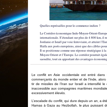
Quelles représailles pour le commerce indien ?
Le Corridor économique Inde-Moyen-Orient-Europe 
internationale. S’étendant sur plus de 4 800 km, il re
Jordanie et Israël par voie ferroviaire, et atteint l
Haïfa aux ports européens, ainsi que des câbles pour 
Il se positionne comme une réponse stratégique à la «
Moyen-Orient et l’Europe. Le corridor pourrait égalem
saoudite, tout en apportant des avantages économique
Le conflit en Asie occidentale est entré dans 
commerçants du monde entier et de l’Inde, alors 
tir de missiles de l’Iran sur Israël a intensifié 
inaccessible aux compagnies maritimes mondiales
excessivement élevés.
L’escalade du conflit, qui dure depuis un an, a ét
Hamas à Gaza au Hezbollah, le plus puissant des