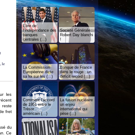
L’ère de
l’indépendance des
Société Générale :
banques
Robert Day blanchi
centrales (…)
!
t
, le
La Commission
Banque de France
Européenne dicte
dans le rouge : un
sa loi sur les (…)
déficit record (…)
ur les
récent
Comment l’accord
La fusion nucléaire
de 1951 entre le
un enjeu
e reste
Trésor
international qui
e fret
américain (…)
pèse (…)
assé du
an. Ce