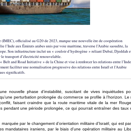
(IMEC), officialisé au G20 de 2023, marque une nouvelle ère de coopération
lie l’Inde aux Émirats arabes unis par voie maritime, traverse l’Arabie saoudite, la
’Europe. Son infrastructure inclut un « couloir d’hydrogène » reliant Dubaï, Djeddah e
le transport d’électricité renouvelable.
 Belt and Road Initiative » de la Chine et vise à renforcer les relations entre l’Inde
ent faciliter une normalisation progressive des relations entre Israël et l’Arabie
s significatifs.
une nouvelle phase d’instabilité, suscitant de vives inquiétudes po
qu’une perturbation prolongée du commerce se profile à l’horizon. Le 
le conflit, faisant craindre que la route maritime vitale de la mer Roug
 pendant une période prolongée, ce qui pourrait entraîner des taux d
é marquée par le changement d’orientation militaire d’Israël, qui est p
 mandataires iraniens, par le biais d’une opération militaire au Lib