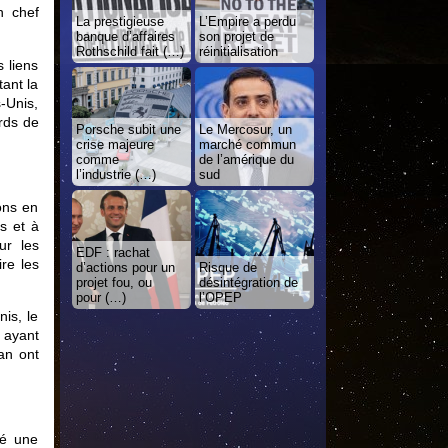
n chef
La prestigieuse
L’Empire a perdu
banque d’affaires
son projet de
Rothschild fait (…)
réinitialisation
 liens
tant la
-Unis,
ards de
Porsche subit une
Le Mercosur, un
crise majeure
marché commun
comme
de l’amérique du
l’industrie (…)
sud
ons en
s et à
ur les
EDF : rachat
ire les
d’actions pour un
Risque de
projet fou, ou
désintégration de
pour (…)
l’OPEP
is, le
 ayant
an ont
né une