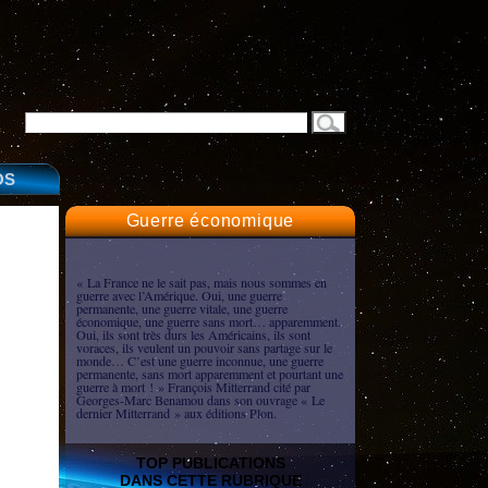
OS
Guerre économique
« La France ne le sait pas, mais nous sommes en
guerre avec l’Amérique. Oui, une guerre
permanente, une guerre vitale, une guerre
économique, une guerre sans mort… apparemment.
Oui, ils sont très durs les Américains, ils sont
voraces, ils veulent un pouvoir sans partage sur le
monde… C’est une guerre inconnue, une guerre
permanente, sans mort apparemment et pourtant une
guerre à mort ! » François Mitterrand cité par
Georges-Marc Benamou dans son ouvrage « Le
dernier Mitterrand » aux éditions Plon.
TOP PUBLICATIONS
DANS CETTE RUBRIQUE