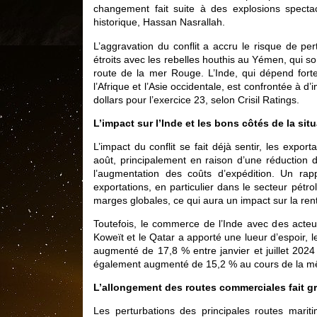
changement fait suite à des explosions specta
historique, Hassan Nasrallah.
L’aggravation du conflit a accru le risque de pe
étroits avec les rebelles houthis au Yémen, qui s
route de la mer Rouge. L’Inde, qui dépend fort
l’Afrique et l’Asie occidentale, est confrontée à 
dollars pour l’exercice 23, selon Crisil Ratings.
L’impact sur l’Inde et les bons côtés de la sit
L’impact du conflit se fait déjà sentir, les expo
août, principalement en raison d’une réduction 
l’augmentation des coûts d’expédition. Un ra
exportations, en particulier dans le secteur pétro
marges globales, ce qui aura un impact sur la ren
Toutefois, le commerce de l’Inde avec des acteur
Koweït et le Qatar a apporté une lueur d’espoir,
augmenté de 17,8 % entre janvier et juillet 2024 
également augmenté de 15,2 % au cours de la m
L’allongement des routes commerciales fait gri
Les perturbations des principales routes marit