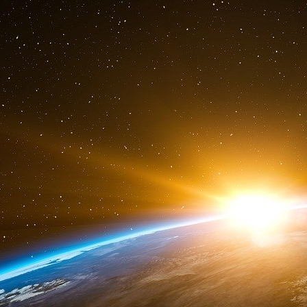
l’AIEF, a réagi aux critiques de plus en plus n
et Israël au sein de son parti.
« Le Parti démocrate de la Chambre des représ
déclaré M. Jeffries lors d’une conférence de 
mettre en avant la relation spéciale entre nos 
exister en tant que patrie du peuple juif et en t
tout ».
L’AIPAC a célébré le voyage sur son site we
élogieux, face caméra, sur la chaîne YouTube d
En guise d’alternative aux voyages de l’AIPAC
membre palestinien américain du Congrès, a te
Cisjordanie qui se concentrerait sur les expé
israélienne.
« Je veux que nous voyions cette ségrégation
de parvenir à une véritable paix dans cette r
un éclairage réel et juste sur cette question. Il
Intercept à l’époque. "Ils organisent des v
montrent pas le côté que je sais être réel, c’e