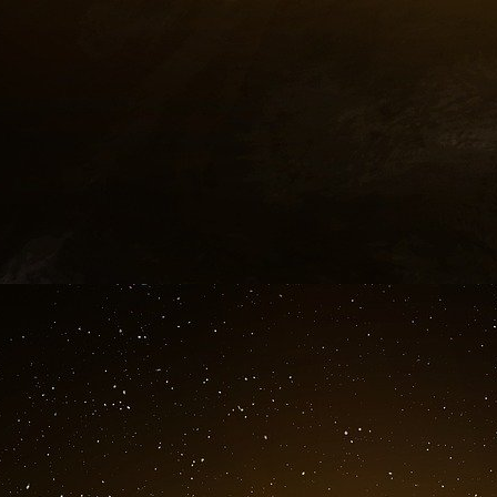
autorisées à consacrer plus de 20 % de leur
auprès du gouvernement.
Craig Holman, expert en éthique gouvernem
électorales auprès de l’organisation de défense 
que l’AIPAC avait sapé la réforme du lobbying.
« L’AIPAC a réussi à insérer une exception à la
déclaré M. Holman. L’utilisation de l’AIEF « lui
des membres du Congrès pour des voyages en I
rédaction et à la promotion de la loi de 200
seraient illégaux ».
Les relations troubles entre l’AIEF et l’AIPAC 
par le passé. Avant que l’AIPAC n’utilise l’A
l’organisation à but non lucratif a été constitu
affiliée à l’AIPAC, probablement pour solliciter
déclaré M. Holman.
En 2019, l’Institute for Research Middle Easte