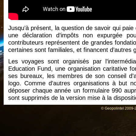
Jusqu’à présent, la question de savoir qui pai
une déclaration d’impôts non expurgée po
contributeurs représentent de grandes fondation
certaines sont familiales, et financent d’autres g
Les voyages sont organisés par l’intermédia
Education Fund, une organisation caritative fo
ses bureaux, les membres de son conseil d’a
logo. Comme d’autres organisations à but non
déposer chaque année un formulaire 990 aupr
sont supprimés de la version mise à la dispositi
Selon la déclaration de revenus 2019 non expurg
© Geopolintel 2009-2
huit groupes philanthropiques, successions et fo
Fondation Swartz, le Fonds communautaire juif,
Charles et Lynn Schusterman, la Fondation