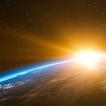
cours de la décennie précédente, l’AIEF et d’a
israéliennes avaient financé des centaines d
leur personnel, couvrant plus de 10 million
déclarations de dons de voyages a révélé 
avaient participé à près de 600 voyages en Isr
compris l’actuel chef de la majorité à la Chamb
« Lorsqu’une organisation fait pression sur 
l’élaboration de politiques publiques, l’un des
cause est de se lier d’amitié avec les membre
voyages », a déclaré M. Holman à The Intercept.
largement exploitée.
Les pacotilles du Congrès
L’AIPAC et les décideurs politiques qui œuvrent 
critiques croissantes ces dernières années, 
publique américaine remettent en cause le souti
Outre la main mise de l’AIPAC sur les élections
les voyages du Congrès en Israël ont également