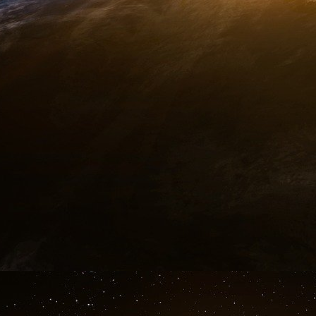
ma famille là-bas.
me
M
Tlaib a été contrainte d’annuler son voyag
interdit d’entrer dans le pays. Sous la pressi
me
M
Tlaib à partir à condition qu’elle n’expri
de désinvestissement et de sanctions pendant so
me
La semaine dernière, M
Tlaib a été for
représentants pour avoir exprimé son soutien aux
contre Gaza. La quasi-totalité des 22 démocrat
reçu de l’argent de l’AIPAC au cours du dernier 
Malgré la surveillance accrue de l’influence pro
cours des dernières semaines, les politicie
voyages rémunérés en Israël. La démocrate Ka
York, a été critiquée pour s’être rendue en Is
7 octobre, à l’occasion d’un voyage parrainé p
organisation philanthropique juive locale, qui 
des groupes en Israël qui soutiennent son
Cisjordanie, a rapporté The Intercept. Le bure