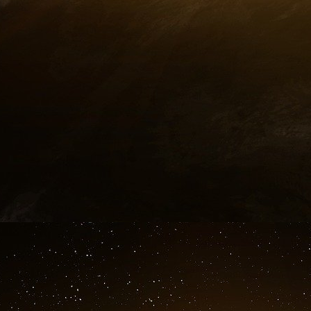
Depuis 2019, l’AIEF a dépensé un total de 6,
Israël, 144 pour les républicains et 165 pour
de ces voyages, les membres du Congrès ont re
niveau et des responsables de la sécurité, ont v
des séances d’information adaptées au point d
précédents comprenaient également des réun
l’Autorité palestinienne, qui gouverne théorique
« Pour les membres du Congrès, l’AIPAC es
M. Munayyer, de l’Arab Center. "Ces voyages
sont devenus plus controversés que depuis une
comme un acteur plus partisan.
Les démocrates sont de plus en plus divisés s
fossé s’étant creusé de manière signific
progressistes ont adopté une position plus fer
et, plus récemment, ont appelé à un cessez-le-
La direction centriste du parti, quant à elle, a s
la minorité de la Chambre des représentants, 
délégation de deux douzaines de démocrates 