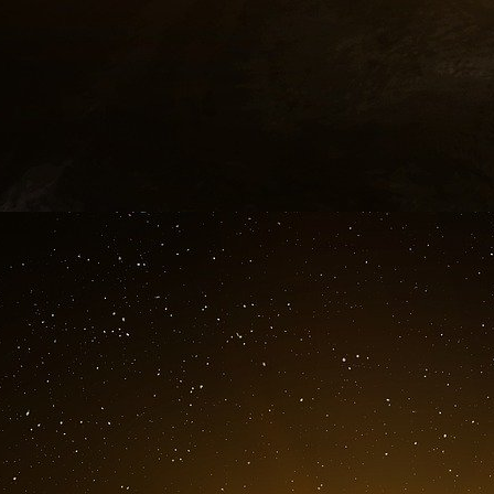
été dérivé de l’AIPAC.
Parmi les donateurs qui ont donné les montants
Fondation Koret, basée dans la Bay Area (5 mi
juif (3,5 millions de dollars) et un trust éta
Cooper (2,475 millions de dollars). La Swartz
1,45 million de dollars, se distingue par son 
directeur général de la Timberland Company,
vêtements d’extérieur.
En 2022, la Paul E. Singer Foundation et l
respectivement 1 million et 25 000 dollars a
affilié à l’AIPAC qui soutient les candidats pr
reçus fiscaux détaillés de cette année-là.
Relations entre l’AIPAC et l’AIEF
Les millions de dollars que l’AIEF reçoit de se
l’AIPAC d’obtenir un consensus bipartisan sur 
Intercept dispose de dossiers fiscaux non exp