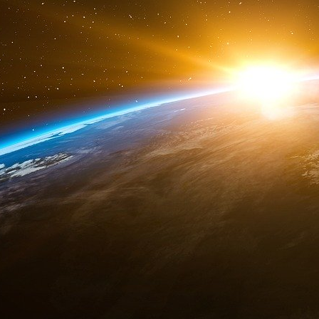
Outre les causes pro-israéliennes, certains d
un grand nombre d’autres initiatives politiques
à l’AIEF 1,25 million de dollars en 2019, est
aux États-Unis depuis des années. Singer,
spéculatifs, est un donateur majeur de la Fon
FDD, un groupe de réflexion néoconservateur et p
d’Israël en matière de sécurité nationale auprè
La Fondation familiale Charles et Lynn Schuste
l’AIEF en 2019, se présente comme fortemen
notamment l’éducation, le droit de vote, la ju
fondation a également financé un certain nomb
cours de la même année, notamment FDD ; le M
surveille la presse étrangère au Moyen-Orient 
traductions trompeuses ; le Investigative Pro
extrémisme discrédité Steve Emerson, qui a ét
parole lors des sommets de l’AIPAC malgré
Washington Institute for Near East Policy, un 