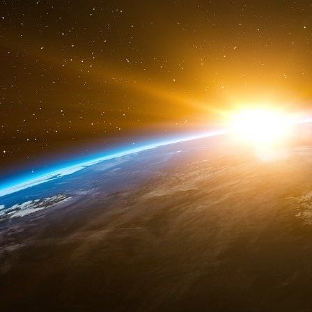
64 démocrates et 65 républicains, qui sont par
LegiStorm. Chaque voyage peut coûter plus
membres du Congrès peuvent également ame
conjoints ou des enfants.
Ces dépenses ont été possibles grâce à des m
de l’AIPAC. Le groupe a utilisé l’AIEF pour fi
pour contourner une loi anti-corruption qu
politiciens en voyage rémunéré à l’étrang
Government Act » a été adoptée à la suite d’
Abramoff, un lobbyiste de Washington qui, p
somptueux et offert des cadeaux coûteux à d
trafic d’influence.
Après la promulgation de la loi en 2007, l’
Congrès en Israël depuis les années 1990, a
pour les organisations 501(c)(3) que les gro
contourner la loi. Les organisations 501(
organisations à but non lucratif exonérées d’im
l’AIPAC - sont considérées comme des organis