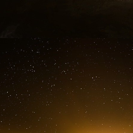
Revocable Trust, et la succession de Hedy Ord
129 voyages en Israël parrainés par l’AIEF
millions de dollars, selon la base de données d
Les voyages tous frais payés sont essentiels 
parlementaires républicains et démocrates fer
s’est manifestée au grand jour lorsque l’admini
Congrès ont soutenu Israël dans sa guerre co
plus de 12 000 Palestiniens au cours des cinq 
« Les voyages en Israël ont clairement un impac
le soutien aux politiques pro-israéliennes »,
programme Palestine/Israël au Centre arabe 
fait partie d’une stratégie plus large visant à ma
et Israël.
Dans une déclaration, le porte-parole de l’A
Intercept que « l’AIPAC et l’AIEF sont des e
strictement toutes les directives, régleme
importants ». (L’AIEF n’a pas de commentair
parmi les donateurs sur la déclaration d’impôts)