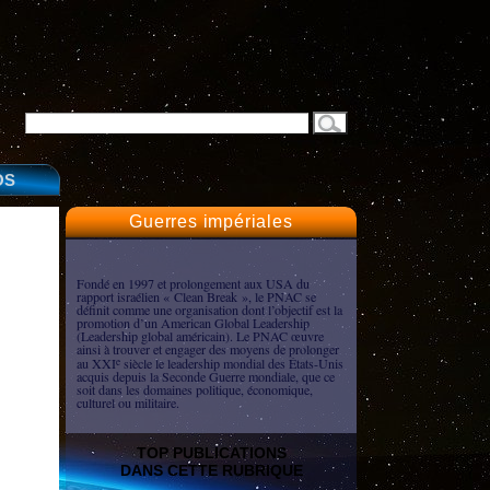
OS
Guerres impériales
Fondé en 1997 et prolongement aux USA du
rapport israélien « Clean Break », le PNAC se
définit comme une organisation dont l’objectif est la
promotion d’un American Global Leadership
(Leadership global américain). Le PNAC œuvre
ainsi à trouver et engager des moyens de prolonger
au XXI
siècle le leadership mondial des États-Unis
e
acquis depuis la Seconde Guerre mondiale, que ce
soit dans les domaines politique, économique,
culturel ou militaire.
TOP PUBLICATIONS
DANS CETTE RUBRIQUE