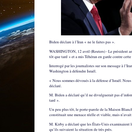
Biden déclare à l’Iran « ne le faites pas ».
WASHINGTON, 12 avril (Reuters) - Le président améri
tôt que tard » et a mis Téhéran en garde contre cette
Interrogé par les journalistes sur son message à l’Ir
Washington à défendre Israël.
« Nous sommes dévoués à la défense d’Israël. Nous sou
déclaré.
M. Biden a déclaré qu’il ne divulguerait pas d’inform
tard ».
Un peu plus tôt, le porte-parole de la Maison Blanc
constituait une menace réelle et viable, mais n’avai
M. Kirby a déclaré que les États-Unis examinaient le
qu’ils suivaient la situation de très près.