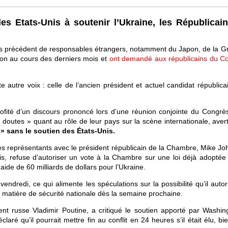
les Etats-Unis à soutenir l’Ukraine, les Républicai
s précédent de responsables étrangers, notamment du Japon, de la G
gton au cours des derniers mois et
ont demandé aux républicains du C
 autre voix : celle de l’ancien président et actuel candidat républica
ofité d’un discours prononcé lors d’une réunion conjointe du Congrès
 doutes » quant au rôle de leur pays sur la scène internationale, aver
 » sans le soutien des États-Unis.
es représentants avec le président républicain de la Chambre, Mike Jo
s, refuse d’autoriser un vote à la Chambre sur une loi déjà adoptée 
ide de 60 milliards de dollars pour l’Ukraine.
ndredi, ce qui alimente les spéculations sur la possibilité qu’il auto
matière de sécurité nationale dès la semaine prochaine.
nt russe Vladimir Poutine, a critiqué le soutien apporté par Washin
aré qu’il pourrait mettre fin au conflit en 24 heures s’il était élu, bie