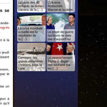
La piste des 40
L’Ukraine,
milliards de dollars
Rothschild,
irakiens de la (…)
Macron et la dette
ns se
rande-
ongrès
La crise mondiale
actuelle est la
Le projet de guerre
résultante de
nucléaire ne date
la (…)
pas d’aujourd’hui
in à la
 jeudi
tissant
Carnages, les
Le rapprochement
grands cimetières
Trump Erdogan
chrétiens sous la
non souhaité par
Lune
les (…)
hnson,
par le
rise un
gton à
n qu’il