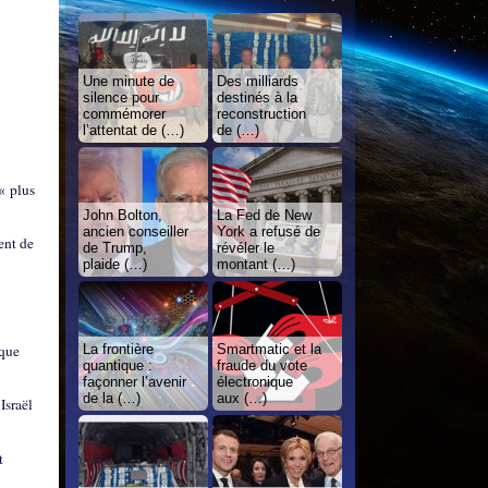
Une minute de
Des milliards
silence pour
destinés à la
commémorer
reconstruction
l’attentat de (…)
de (…)
« plus
John Bolton,
La Fed de New
ancien conseiller
York a refusé de
ent de
de Trump,
révéler le
plaide (…)
montant (…)
 que
La frontière
Smartmatic et la
quantique :
fraude du vote
façonner l’avenir
électronique
de la (…)
aux (…)
Israël
t