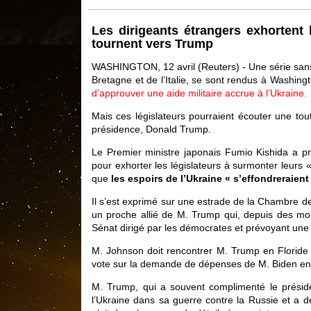
Les dirigeants étrangers exhortent 
tournent vers Trump
WASHINGTON, 12 avril (Reuters) - Une série san
Bretagne et de l’Italie, se sont rendus à Washin
d’approuver une aide militaire accrue à l’Ukraine.
Mais ces législateurs pourraient écouter une toute
présidence, Donald Trump.
Le Premier ministre japonais Fumio Kishida a pr
pour exhorter les législateurs à surmonter leurs «
que
les espoirs de l’Ukraine « s’effondreraient
Il s’est exprimé sur une estrade de la Chambre d
un proche allié de M. Trump qui, depuis des moi
Sénat dirigé par les démocrates et prévoyant une a
M. Johnson doit rencontrer M. Trump en Floride ve
vote sur la demande de dépenses de M. Biden en 
M. Trump, qui a souvent complimenté le préside
l’Ukraine dans sa guerre contre la Russie et a décl