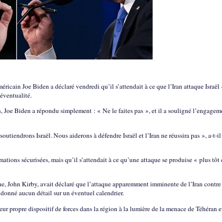
cain Joe Biden a déclaré vendredi qu’il s’attendait à ce que l’Iran attaque Israël 
 éventualité.
an, Joe Biden a répondu simplement : « Ne le faites pas », et il a souligné l’engagem
tiendrons Israël. Nous aiderons à défendre Israël et l’Iran ne réussira pas », a-t-il
ations sécurisées, mais qu’il s’attendait à ce qu’une attaque se produise « plus tôt
he, John Kirby, avait déclaré que l’attaque apparemment imminente de l’Iran contre 
t donné aucun détail sur un éventuel calendrier.
ur propre dispositif de forces dans la région à la lumière de la menace de Téhéran e