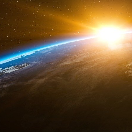
Le programme présidentiel de M
Le Pen pou
commandement militaire intégré de l’OTAN, que
de l’ancien président Nicolas Sarkozy, et qu’el
avec les États-Unis » et ouvre « le dialogue
communes ».
Des sondages récents prévoient que le Rassem
environ 30 % des voix lors des élections europ
pourcentage d’avance sur la liste du parti R
Macron, menée par Valérie Hayer.
Ces prévisions ont ébranlé le président, qui 
gauche et d’extrême droite à voter sur l’aid
national à faire part de ses doutes quant à la s
La principale force politique française d’extr
sympathies pro-Kremlin, ce à quoi le parti s’e
M. Bardella affirme que depuis le début de la 
position raisonnable, en disant oui au soutien
avec la Russie ».