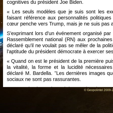
cognitives du président Joe Biden.
« Les seuls modèles que je suis sont les exe
faisant référence aux personnalités politique
cœur penche vers Trump, mais je ne suis pas a
S’exprimant lors d’un événement organisé par 
Rassemblement national (RN) aux prochaines 
déclaré qu’il ne voulait pas se mêler de la pol
l’aptitude du président démocrate à exercer ses
« Quand on est le président de la première pu
la vitalité, la forme et la lucidité nécessai
déclaré M. Bardella. "Les dernières images qu
sociaux ne sont pas rassurantes.
En 2016, le visage éternel du RN - l’ancienne 
© Geopolintel 2009-2
décrit la victoire de Trump comme faisant pa
monde ». Quatre ans plus tard, elle a affirm
meilleure chose pour la France ».