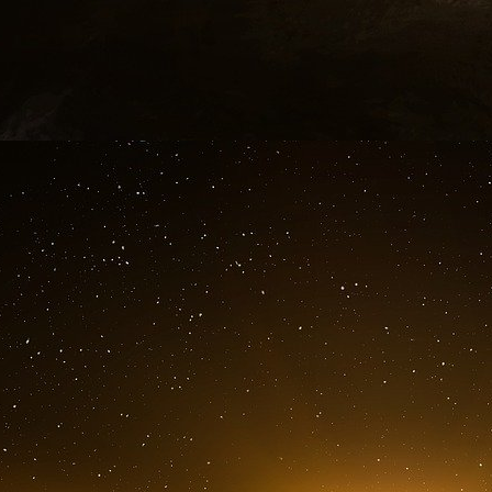
me
M
Le Pen a ensuite qualifié l’émeute du 6 j
contre la démocratie », tout en notant que M. T
la polarisation de la politique américaine.
L’avenir de l’OTAN
Les commentaires de M. Bardella sur M. Trum
des questions concernant sa position sur le rôl
que l’avenir de l’alliance dépendait du résultat d
M. Bardella a déclaré à POLITICO que le Rasse
d’une sortie du commandement intégré de l’
guerre en Ukraine.
« La proposition que nous avons toujours dé
guerre », a fait remarquer M. Bardella. Le di
Rassemblement national ne maintiendrait sa 
élection présidentielle, prévue en 2027, que si le
« On ne change pas les traités en temps de g
me