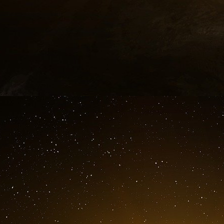
Il a réitéré son opposition à l’envoi de troupe
M. Macron a refusé d’exclure. Il s’est égale
rejoigne l’UE et l’OTAN, estimant que cela pou
l’importance d’éviter une confrontation directe 
M. Bardella a toutefois reconnu que le présid
pour le regain de vigueur de l’OTAN, affirman
tactique » en attaquant l’Ukraine.
« M. Poutine a probablement sous-estimé le souti
poussé des pays comme la Finlande et la Su
déclaré.
Politico