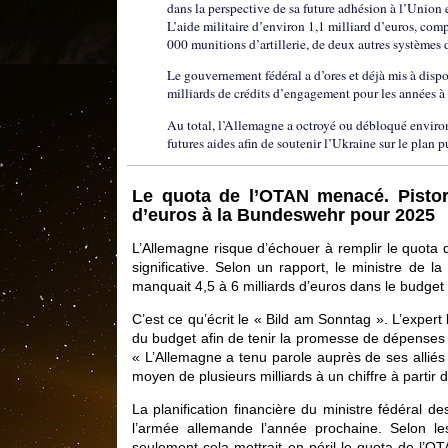
dans la perspective de sa future adhésion à l’Union
L’aide militaire d’environ 1,1 milliard d’euros, comp
000 munitions d’artillerie, de deux autres systèmes 
Le gouvernement fédéral a d’ores et déjà mis à dispo
milliards de crédits d’engagement pour les années à 
Au total, l’Allemagne a octroyé ou débloqué environ
futures aides afin de soutenir l’Ukraine sur le plan p
Le quota de l’OTAN menacé. Pistori
d’euros à la Bundeswehr pour 2025
L’Allemagne risque d’échouer à remplir le quota
significative. Selon un rapport, le ministre de l
manquait 4,5 à 6 milliards d’euros dans le budget 
C’est ce qu’écrit le « Bild am Sonntag ». L’exp
du budget afin de tenir la promesse de dépenses 
« L’Allemagne a tenu parole auprès de ses alliés
moyen de plusieurs milliards à un chiffre à partir 
La planification financière du ministre fédéral 
l’armée allemande l’année prochaine. Selon l
seulement cela mettrait en péril le quota de l’OT