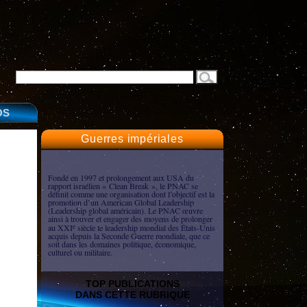
OS
Guerres impériales
Fondé en 1997 et prolongement aux USA du
rapport israélien « Clean Break », le PNAC se
définit comme une organisation dont l’objectif est la
promotion d’un American Global Leadership
(Leadership global américain). Le PNAC œuvre
ainsi à trouver et engager des moyens de prolonger
au XXI
siècle le leadership mondial des États-Unis
e
acquis depuis la Seconde Guerre mondiale, que ce
soit dans les domaines politique, économique,
culturel ou militaire.
TOP PUBLICATIONS
DANS CETTE RUBRIQUE