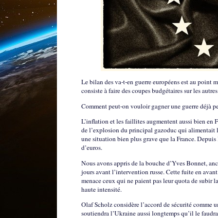
Le bilan des va-t-en guerre européens est au point 
consiste à faire des coupes budgétaires sur les autr
Comment peut-on vouloir gagner une guerre déjà perd
L’inflation et les faillites augmentent aussi bien 
de l’explosion du principal gazoduc qui alimentait 
une situation bien plus grave que la France. Depuis 
d’euros.
Nous avons appris de la bouche d’Yves Bonnet, anci
jours avant l’intervention russe. Cette fuite en ava
menace ceux qui ne paient pas leur quota de subir la
haute intensité.
Olaf Scholz considère l’accord de sécurité comme un
soutiendra l’Ukraine aussi longtemps qu’il le faudra.