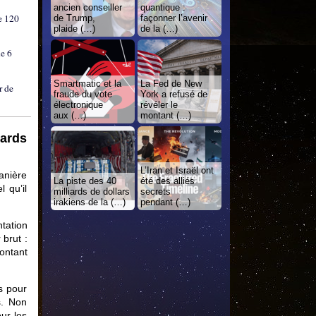
ancien conseiller
quantique :
de 120
de Trump,
façonner l’avenir
plaide (…)
de la (…)
ue 6
Smartmatic et la
La Fed de New
r de
fraude du vote
York a refusé de
électronique
révéler le
aux (…)
montant (…)
iards
L’Iran et Israël ont
anière
La piste des 40
été des alliés
 qu’il
milliards de dollars
secrets
irakiens de la (…)
pendant (…)
tation
brut :
ontant
s pour
s. Non
ur les