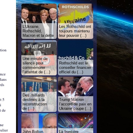
L’Ukraine,
Les Rothschild ont
Rothschild,
toujours maintenu
Macron et la dette
leur pouvoir (…)
ution
Une minute de
silence pour
Rothschild est le
commémorer
conseiller financier
l’attentat de (…)
officiel du (…)
ence
 dans
rds
Des milliards
t 5
destinés à la
Trump Macron :
reconstruction
l’accord de paix en
i
de (…)
Ukraine coupe (…)
t de
gne
ulier
John Bolton,
La frontière