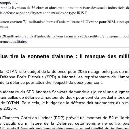
 européenne.
rend la livraison de 36 chars et obusiers automoteurs issus des stocks industriels, 
de défense aérienne Skynex et de missiles de type IRIS-T.
sition environ 7,1 milliards d’euros d’aide militaire à l’Ukraine pour 2024, ainsi q
venir.
 28 milliards d’euros d’aides, de moyens financiers et de crédits d’engagement pou
urement militaire.
us tire la sonnette d’alarme : il manque des mill
 de l’OTAN si le budget de la défense pour 2025 n’augmente pas de m
a Défense Boris Pistorius (SPD) a informé les représentants de l’Ampel
de la défense pour atteindre l’objectif de deux pour cent.
ert budgétaire du SPD Andreas Schwarz demande au journal une augmen
annuelles de défense à hauteur de deux pour cent du produit intérieur 
 de l’OTAN. Pour cela, le budget de la défense doit augmenter d’un m
de 2025 ».
des Finances Christian Lindner (FDP) prévoit un montant de 52 milliard
es calculs du ministère de la Défense, cette somme ne suffira pa
AN, mais il faudrait également dépenser la quasi-totalité du budget po