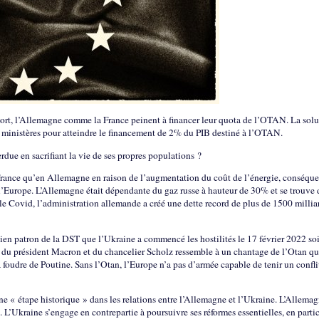
mort, l’Allemagne comme la France peinent à financer leur quota de l’OTAN. La sol
es ministères pour atteindre le financement de 2% du PIB destiné à l’OTAN.
ue en sacrifiant la vie de ses propres populations ?
en France qu’en Allemagne en raison de l’augmentation du coût de l’énergie, conséqu
l’Europe. L’Allemagne était dépendante du gaz russe à hauteur de 30% et se trouve
le Covid, l’administration allemande a créé une dette record de plus de 1500 millia
en patron de la DST que l’Ukraine a commencé les hostilités le 17 février 2022 soi
nt du président Macron et du chancelier Scholz ressemble à un chantage de l’Otan qu
 foudre de Poutine. Sans l’Otan, l’Europe n’a pas d’armée capable de tenir un confli
e « étape historique » dans les relations entre l’Allemagne et l’Ukraine. L’Allema
 L’Ukraine s’engage en contrepartie à poursuivre ses réformes essentielles, en partic