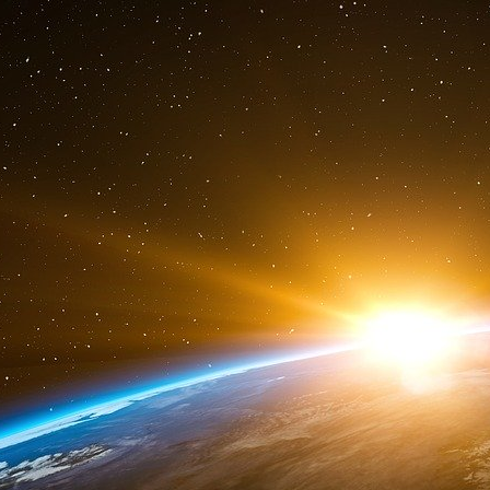
activités planifiées, les possessions matéri
associatifs…), on peut se faire engloutir par
nous épanouir. Ceci résulte du fait que nous n
signifie le bonheur : plus de temps pour rêver e
qui nous sont chers, plus de conscience du 
sens… nécessitant souvent moins de ce qui est 
Paradoxalement, alors que nous sommes d
(du moins virtuellement), les mères sont d
humains ne sont pas censés élever leurs enf
tant de mères se sentent obligées d’afficher
sociétés. C’est impossible d’élever un enfant en
incompétence de la mère, c’est tout simplement
Les valeurs propres à notre société de cons
même dégradé, les idéaux véhiculés par les mé
font de nous des êtres sujets à la confusion,
fournissent en émotions, en indignation ou en a
Notre frustration vient de l’écart entre la vie i