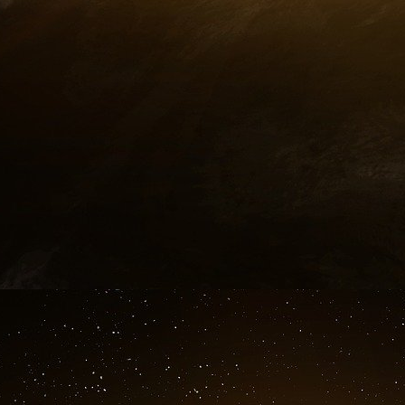
montrent que de belles images (comme des 
enfants mangeant avec délice des légumes, 
quotidiens bios et faits maison, des mères bie
Les personnes qui nous disent de savourer
probablement la mémoire courte ou mente
l’enfance et la maternité peuvent être formi
l’enfance et de la maternité ne sont pas plais
enfants veulent connaître leurs vrais paren
démasquer notre imposture avec des comporteme
La fausse réalité proposée par les réseaux 
Parce que nous voulons rendre nos enfants he
piéger par les contes de fées marchands… con
nous croyons possible et ce qui est vraiment. L
pas forcément aux enfants car nous risquons de
la hauteur de ce que montrent les autres (ce
éducative et de la dépression, dégradant ainsi la
Dans la plupart des cas, faire plus et mieux, 