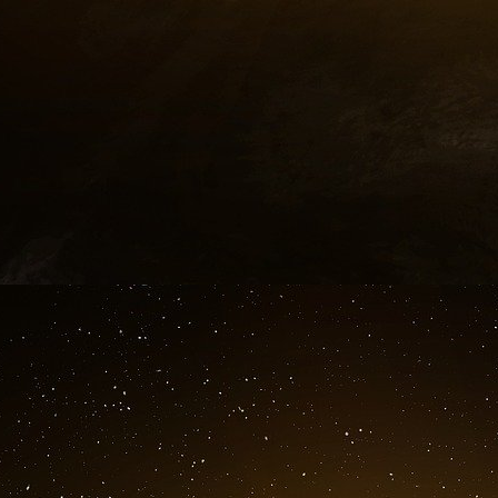
Eviterons nous de développer un narcissisme
toutes pièces sur des manifestations extérieure
tout ce qui n’est pas “nous” ?
Nous risquons d’être réduits à des consommate
et influencés.
Tous influenceurs…
Thierry Jobard regrette qu’il n’y ait plus
que le capitalisme mondialisé ait pénétr
mais surtout colonisé les individus. N
mêmes, dans tous les sens du terme :
nous nous vendons (nous faisons la prom
de nos joies),
nous vendons nos données personnell
Facebook ludiques sur nos préférences, 
vacances ou quels sont nos centres d’intér
nous nous épuisons (nous nous consommons 