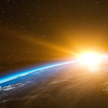
Thierry Jobard parle d’un “appauvrisseme
soi.
Pour lui, toute l’expérience humaine es
utilise l’expression “émotionalisation du mon
consommation et la vie émotionnelle sont in
une musique ou une odeur particulière qui 
markerteurs afin de provoquer un acte d’achat c
- On célèbre en paroles la différence alors que 
– Thierry Jobard
Ainsi, nous sommes détournés du monde, de la p
politique n’avait pas de réponse à apporter 
mêmes et que ce qui compte est ce que nous e
… et influencés : pour le meilleur et, souvent, po
Par ailleurs, le risque en tant que public est d
facile et que c’est nous qui sommes incompét
surfonctionner pour être à la hauteur ou à no
de ne jamais pouvoir y arriver. Le choix se fait
risque qui peut émerger quand on suit des