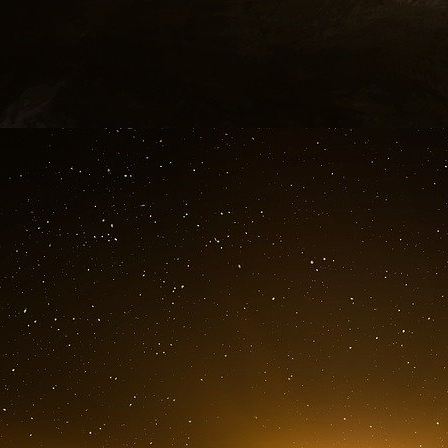
Une nouvelle injonction : il faut exprimer s
réseaux sociaux.
Dans son ouvrage Contre le développement
l‘exhibition permanente sur les réseaux sociau
exprimer sa personnalité, sa singularité. Il s’a
valoriser, pour marquer une identité, pour être
valeur personnelles, pour contrer l’ennui, pour
sachant plus trop différencier réussir dans la 
si exister passait par le fait d’être exposé :
si j
convictions, mes plats, mes vacances, alors je 
montre mon bonheur, alors c’est que je suis 
mérité d’être heureux. Pourtant, on pourrai
populaire qui s’applique dans un autre domain
qui en font le moins.”
Il ne s’agit pas seulement de montrer, il s’agit
(au sens moral). Thierry Jobard écrit que la
rôle : esthétique visuelle, mais aussi esthétiqu
des bons sentiments : sur les réseaux sociaux,