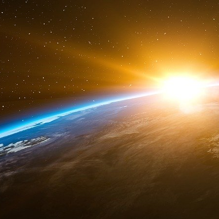
censurer ou de cacher les défaillances ? A
portons un masque et sommes-nous en capacité 
plus de mal que de bien ?
Cela pourrait être utile de nous demander
considérer l’autre comme un sujet, sans voir en
de nous valoriser (par comparaison car no
car nous voulons profiter de son aura),
de nous sauver,
de confirmer nos croyances et visions du
de nous décharger violemment du stress,
de nous venger des injustices subies ?
Sommes-nous capables d’entendre comme
citations impersonnelles (mais hautement sp
nous résister à l’envie de lui conseiller de
message de la vie (voire de Dieu) car toute sou
ne nous tue pas nous rend plus fort (ce qui est 
santé physique et mentale) ?