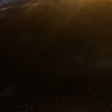
vie fantasmée du fait de la société de cons
contaminés par le mythe de la positivité toxi
mesure ces mythes dégradent notre qualité de 
faut pas positiver à tout prix et passer à autr
soi. Comprendre dans quelle mesure la cultu
personnel et de positivité forcée, a des effets
Au fond, pour le capitalisme, la meilleure popul
serait une population complètement atomisée et
les liens de solidarité seraient réduits à d
festifs, une population de consommateurs effré
en commun que le projet de jouir ensemble, de s
Apprendre à Eduquer
Inspiration : Contre le développement perso
l’échiquier). Disponible en médiathèque, en libra