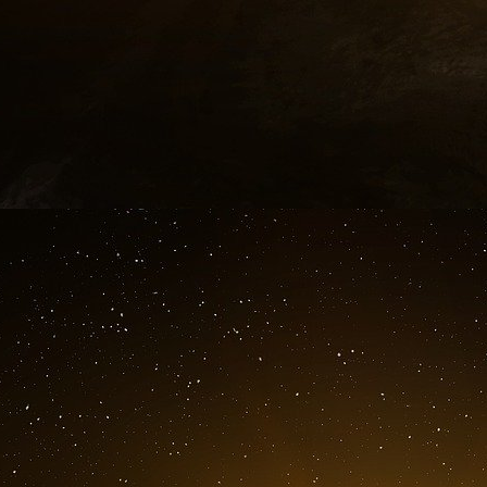
reconnaître et l’accueillir.
Aimer sans exposer, est-ce encore accessib
Thierry Jobard indique que, dans les relation
autrui n’est qu’une “figure vide“, une sorte d’a
peut y avoir de vulnérabilité, d’authenticité tan
enfants à qui les parents donnent des i
photographie qui sera publiée sur les r
consentement de l’enfant en question : l’enfant 
du parent ou bien utilisé au service d’un messa
Avons-nous encore des moments intimes, qu
notre cercle proche sans avoir besoin d’en f
Connaissons-nous des moments de sérénité, de 
et surtout de lien, de relation, de communion a
exposer sur les réseaux sociaux ?
Sommes-nous encore capables d’intimité relatio
gens incarnés, présents, dans la chaleur d’un