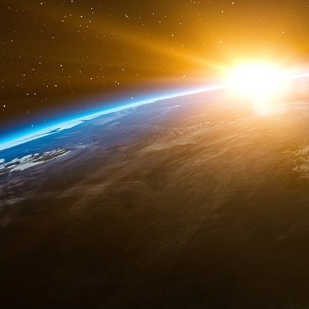
bons sentiments pour les exposer, et puis
sentiments s’il ne les expose pas au grand jour
Il faut aussi condamner publiquement, affic
engagements pour mériter d’être quali
l’affichage suffit. Il ne s’agit en réalité pas d
mais de construire une image pour éviter les j
du bain culturel dominant et pour être acce
estime de soi. Le problème est qu’à force d’êtr
collectif, nous n’osons plus accepter nos co
nous avons peur de lâcher la communauté au r
même si la voie alternative (parfois condamné
juste, meilleure pour notre santé tant mentale 
Mieux vaudrait accepter de regarder la souffr
divertir à tout prix. Un proverbe zen dit en su
on n’est jamais allé. On ne peut donc pas s
(problèmes de sommeil, crises d’anxiété,
détérioration de la qualité des relations…) s