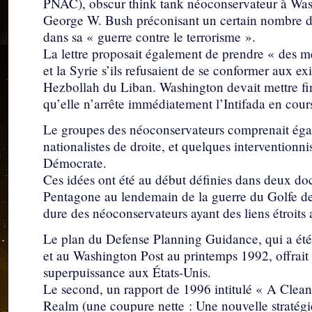
PNAC), obscur think tank néoconservateur à Washi
George W. Bush préconisant un certain nombre de
dans sa « guerre contre le terrorisme ».
La lettre proposait également de prendre « des me
et la Syrie s’ils refusaient de se conformer aux ex
Hezbollah du Liban. Washington devait mettre fin 
qu’elle n’arrête immédiatement l’Intifada en cours
Le groupes des néoconservateurs comprenait égal
nationalistes de droite, et quelques interventionnis
Démocrate.
Ces idées ont été au début définies dans deux do
Pentagone au lendemain de la guerre du Golfe de 
dure des néoconservateurs ayant des liens étroits 
Le plan du Defense Planning Guidance, qui a été
et au Washington Post au printemps 1992, offrait
superpuissance aux États-Unis.
Le second, un rapport de 1996 intitulé « A Clea
Realm (une coupure nette : Une nouvelle stratégie