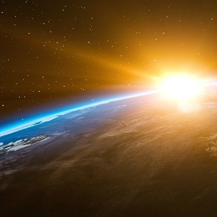
sont en réalité qu’un exercice d’hypocrisie.
puissance parmi d’autres.
Les instincts protectionnistes de M. Trump se
premier mandat, l’économie a prospéré malgré
Ses projets pour un second mandat seraient p
envisagent un prélèvement universel de 10 % sur 
niveau actuel. Même si le Sénat lui met des 
justifié par une vision expansive de la sécuri
pour les Américains. Lors de son premier m
l’économie en réduisant les impôts et en distr
Cette fois, l’Amérique accuse des déficits bu
de guerre et le coût du service de la dette
alimenteraient l’inflation, et non la croissance.
À l’étranger, le premier mandat de M. Trump a 
a fourni des armes à l’Ukraine, a poursuivi u
arabes unis et Bahreïn, et a effrayé les pay
dépenses de défense. La politique américaine à