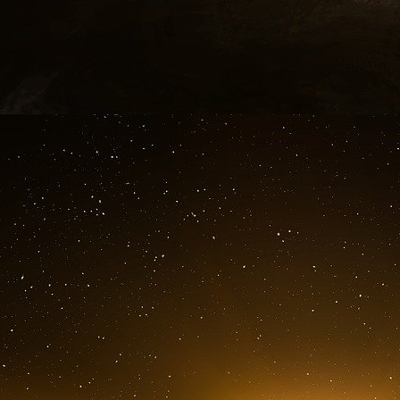
Organization of America qui estime que un État 
la sécurité d’Israël.
Le Projet intitulée « A Clean Break : A New Stra
1996 au Premier ministre Benjamin Netanyahou. L
travailliste » dans la sécurité, et demandait de s
Netanyahou devait créer un axe Israël-Jordanie-Tur
Arafat en favorisant l’émergence du Hamas, d’éli
« bouclier antimissiles » américain.
L’élection de Trump a consisté à déconstruire cet
refusant le projet de guerre contre l’Iran.
Ce que sa victoire aux élections américaines
Une ombre plane sur le monde. Dans l’édition 
e
Ahead 2024, notre 38
guide prédictif annuel
personne n’a jamais éclipsé notre analyse a
victoire de Trump en novembre prochain se pré