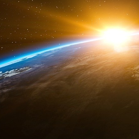
M. Trump domine les primaires républicaines.
président Joe Biden dans les États clés. Dans 
59 % des électeurs lui font confiance en mati
M. Biden. Dans les primaires, au moins, les po
n’ont fait que renforcer M. Trump. Pendant de
le soutien des électeurs noirs et hispaniqu
abandonnent le parti. Au cours des 12 procha
candidat pourrait déterminer la course - et don
C’est un moment périlleux pour un homme
à la porte du bureau ovale.
La démocratie est
M. Trump selon laquelle il avait remporté l’éle
s’agissait d’un pari cynique sur sa capacité à m
cela a fonctionné. L’Amérique est également
l’étranger, défiée par la Russie en Ukraine, p
Orient et par la Chine à travers le détroit de 
Ces trois pays coordonnent vaguement leurs e
ordre international dans lequel la force a raison 