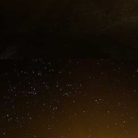
Comme les Républicains MAGA planifient son
serait plus organisé que Trump 1. Les vrais 
importants. M. Trump serait libre dans sa
économique et d’accords totalement extra
perspective d’un second mandat de Trump d
d’administration du monde entier. Mais le dése
d’imposer l’ordre à l’anxiété.
La plus grande menace que fait peser M. Trum
Ayant reconquis le pouvoir à la suite de s
certainement conforté dans son intuition que seu
les normes, les coutumes et l’abnégation 
ennemis, M. Trump fera la guerre à toutes le
chemin, y compris les tribunaux et le ministère d
Pourtant, une victoire de Trump l’année proc
l’étranger. La Chine et ses amis se réjouiraien
est dysfonctionnelle. Si M. Trump piétine les pr
États-Unis, ses diplomates ne pourraient pas 
serait confirmé dans son soupçon que les appe