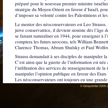
préparé pour le nouveau premier ministre israéli
stratégie du Moyen-Orient en faveur d’Israël, pou
d’imposer sa volonté contre les Palestiniens et les
Le mentor des néoconservateurs est Leo Strauss.
juive conservatrice, il devient sioniste dès l’âge 
se faisant naturaliser en 1944, pour enseigner à l
comptera les futurs neocons, tels William Bennet
Clarence Thomas, Abram Shulsky et Paul Wolfow
Strauss demandait à ses disciples de manipuler la 
C’est ainsi que la guerre de l’information est née
l’infiltration des services de renseignement de la 
manipuler l’opinion publique en faveur des Etats U
Les néoconservateurs ont toujours eu une grande
droite israélienne au détriment des Palestiniens. 
© Geopolintel 2009-2
génération des néoconservateurs, la suivante en 
Unis envers Israël.
Douglas Feith et Paul Wolfowitz ont été des ferve