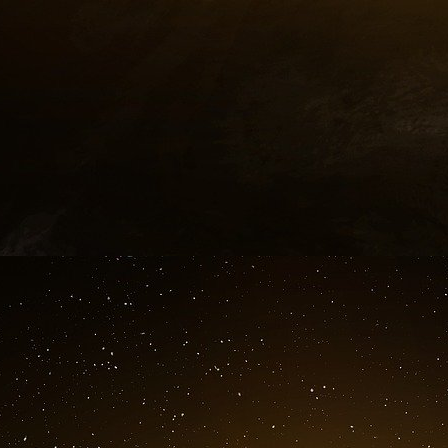
louche, une autre présidence transactionnel
L’indifférence de M. Trump à l’égard des
gouvernement saoudien plus enclin à soumissio
et renforcer les relations avec le gouvernemen
Mais un second mandat serait différent, car le
que les pays soient transactionnels : ils sont 
en premier. Cependant, la soif de transacti
américains ne sont pas contraints par la réalit
M. Trump estime que pour l’Amérique, dépens
une mauvaise affaire. Il a donc menacé de mett
de détruire l’OTAN, peut-être en revenant sur
attaque contre un pays comme une attaque co
susceptible de soutenir Israël sans réserve, 
région. En Asie, il pourrait être ouvert à un a
pour abandonner Taïwan, car il ne voit pas po
une superpuissance dotée de l’arme nucléaire au
The Economist