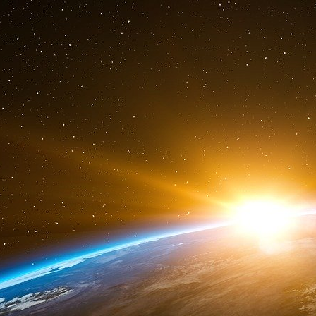
S’ADAPTER DÈS AUJOURD’HUI ET CHANG
⦁ Organiser la SOBRIÉTÉ
des usages de l’eau pour tous les acteurs
ÉCONOMISER L’EAU POUR TOUS LES ACT
O B J E C T I F
-10 % d’eau prélevée d’ici 2030
⦁ 1 Pour toutes les filières économiques : éta
pour contribuer à l’atteinte de cet objectif. Dès
⦁ 2 Pour les industries : accompagnement d’au m
potentiel de réduction. Dés 2023, démarrage i
⦁ 3 Pour le bâtiment : Des travaux sont enga
dans les bâtiments neufs. 2024
⦁ 4 Pour les agriculteurs :
30 M€ supplémentaires par an seront con
économes en eau
(émergence de filières peu c