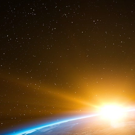
⦁ 9 Chaque grand bassin versant sera do
climatique
précisant la trajectoire de réd
projections d’évolution de la ressource en eau
⦁ 10 Des objectifs chiffrés de réduction d
documents de gestion de l’eau à l’échelle de
schémas d’aménagement et de gestion des eaux
la gestion de l’eau (PTGE). A l’occasion
de leurs révisions, tous les SAGE intégreront
avec les scénarios prospectifs. Dès 2027
⦁ 11 Il sera progressivement mis fin aux auto
est soutenable dans les bassins versants dits e
Au fur et à mesure du renouvellement des autor
MIEUX MESURER OBJECTIF
mieux piloter la ressource en mesurant mieux 
⦁ 12 L’installation de
compteurs avec télétrans
obligatoire pour tous les prélèvements importan
environnementale).