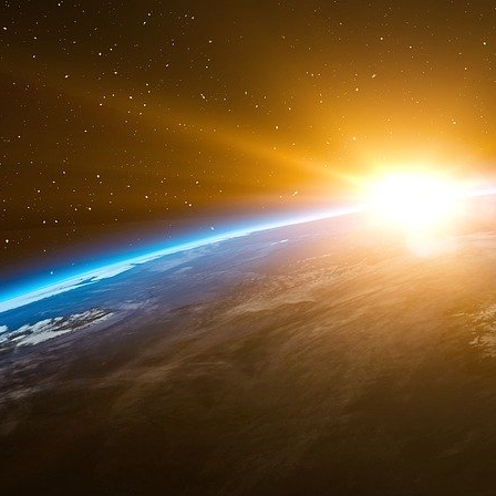
encore un avenir ?
La division de Nestlé dédiée à l’eau en boutei
la production de l’eau Hépar, en raison de « c
sans préciser la durée prévue de cette suspens
La mairie de Vittel, qui perçoit une surtaxe s
quatre millions d’euros par an, n’a pas voul
souterraines, renvoyant à Nestlé.
Mais sur place, certains habitants expriment 
qui détient aussi, entre autres, les marques Co
arrive au bout », déclare le responsable d’un c
que l’état de la nappe phréatique est dénoncé 
Dans le Gard (sud), Nestlé exploite l’eau Pe
l’usine Nestlé Waters Supply Sud est plac
notamment que « des limitations volontaires d
usages industriels.