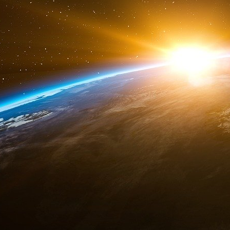
24 mars 2023. Les engagements pris à cette occas
avenir où la sécurité hydrique sera assurée pour c
Secrétaire général de l’ONU.
Le Président de l’Assemblée générale. M. Csaba Kő
qui nous unit tous » pour arrêter le gaspillage de
bien-être de l’humanité.
Pour le Secrétaire général, cela signifie renforce
fondamental. Cela signifie réduire les pressions 
garantir une prise de décision judicieuse et des pol
signifie développer de nouveaux systèmes alime
non viable de l’eau dans la production alimentaire
La structure de cette privatisation du vivant provi
TOWARDS A MORE INCLUSIVE CAPITALI
Dominic Barton du Cabinet McKinsey écrit en 2