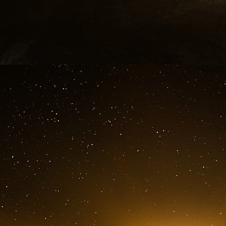
Historique de la Convention sur l’eau
• 1992 : Adoption de la Convention sur l’eau
• 1996 : Entrée en vigueur de la Convention
• 2003 : Adoption des amendements permettant l’
Membres des Nations Unies
• 2012 : Décision de la Réunion des Parties donna
demandes d’adhésion à la Convention
• 2013 : Entrée en vigueur des amendements de
er
• 1
mars 2016 : Opérationnalisation des amende
Unies peuvent accéder à la Convention
La Conférence des Nations Unies sur l’eau s’est