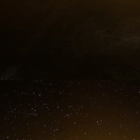
Modèle sous tension
D’autres zones du Gard sont déjà en alerte re
remplissage des piscines, d’arrosage du pota
pour les particuliers. « Un arrêté préfectora
réduire ses prélèvements de 15% en alerte sé
a fait savoir la préfecture gardoise.
La firme au nid indiquait en avril moderniser le
nos activités sur le long terme », limitant « l
terme et encore pour quelques mois. » En 2020
postes à l’horizon 2024 et un investissement de 
« Pillage » de l’eau
La production d’eau minérale soulève aussi de 
début mai, la commune de Volvic, qui donne s
le groupe Danone, ainsi que 43 autres sont t
raison « des conditions exceptionnelles de défi
Puy-de-Dôme.