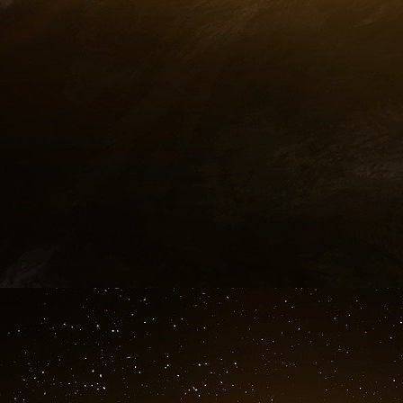
bouteille, mais l’avenir de cette industrie s
bouteille réalise la majorité de ses ventes dan
de sécurité. L’Asie-Pacifique monopolise à elle
Et si cinq multinationales - Pepsi, Coca-Cola
trouvent en tête des producteurs, elles ne se
qui pesait l’an dernier quelque 300 milliards d
420 milliards d’ici 2027.
Mais si ce marché est en forte croissance, il e
un rapport de l’ONU dénonçait les dégâts de
inégalités d’accès à l’or bleu et, évidemment, d
RTS
DOSSIER DE PRESSE 30 Mars 2023
MESURES POUR L’EAU
PLANIFICATION ÉCOLOGIQUE
PLAN D’ACTION POUR UNE GESTION RÉSI