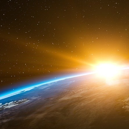
Les activités industrielles prélevant sur le 
prélèvements nets de 25%. La Société des eau
dispose de ses propres forages. Elle s’est
autorisations de prélèvements pendant la dur
pourcentage est normalement prévu en cas d’
Plan d’utilisation rationnelle de l’eau (PURE) 
d’alerte renforcée. Mais la mesure est jugé anec
accuse Danone de « piller l’eau ».
Edouard de Féligonde, qui a attaqué Danone e
bassins de pisciculture, rétorque que les besoi
Danone, dans sa grande générosité, va r
3
prélèvement, qui sont de 2,8 millions de m
.
dénonce aussi un traitement différencié entre 
réduire de 25% ses prélèvements nets alors q
-25%, ce garçon va déposer le bilan. Le deux p
Un marché en forte croissance
La France mais aussi l’Allemagne ou l’Italie 