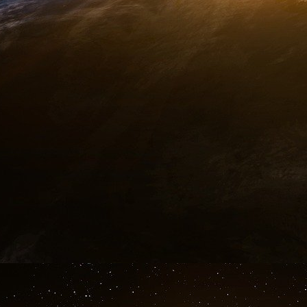
à gouttes, etc.). À partir de 2024
⦁ 5 Pour l’État : une démarche État exemplaire
sera engagée au sein des administrations publ
⦁ 6 Pour les citoyens :
les parti-culiers seront 
économes et de récupérateurs d’eau de pluie e
Dès 2024
⦁ 7 Pour tous :
une campagne de communicati
tous les acteurs à la sobriété.
D’ici l’été 2023
⦁ 8 Pour sensibiliser dès le plus jeune âge : les
la sobriété, préservation des écosystèmes aqu
l’éducation à l’environnement et au dévelop
2023
MIEUX PLANIFIER OBJECTIF
décliner l’objectif territoire par territoire