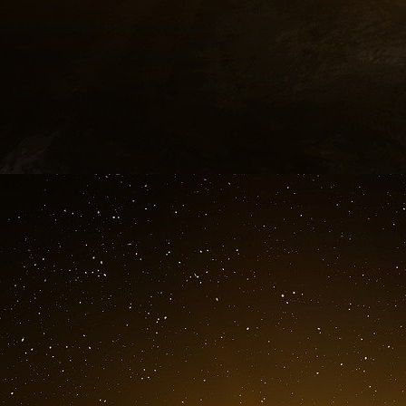
la valeur travail doit être prônée pour mainteni
a ensuite eu lieu avec les élus français de la c
Etaient présents lors de cette visite : Houcin
d’Ennahdha élus sur la circonscription France
Tunis 2, Rafik Abdessalem chargé des relations
parti et Ridha Idriss membre du Conseil de la 
Businessnews