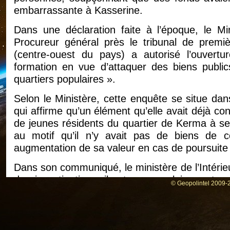
embarrassante à Kasserine.
Dans une déclaration faite à l’époque, le Min
Procureur général près le tribunal de premi
(centre-ouest du pays) a autorisé l’ouvertu
formation en vue d’attaquer des biens publics
quartiers populaires ».
Selon le Ministère, cette enquête se situe dan
qui affirme qu’un élément qu’elle avait déjà co
de jeunes résidents du quartier de Kerma à se 
au motif qu’il n’y avait pas de biens de 
augmentation de sa valeur en cas de poursuite
Dans son communiqué, le ministère de l’Intérie
des investigations, il est apparu clairement 
© Geopolintel 2009-2
dans une affaire similaire.
Tunisie : Mandat de recherche émise contre le 