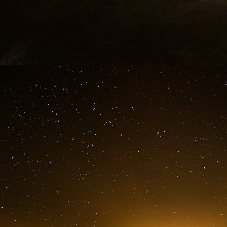
L’autre affaire concernait la formation d’une
sécurité intérieure de l’État, en vue de changer 
uns les autres, et de provoquer des troubles et d
Le Procureur a autorisé le sortir de prison et a 
Le Ministère a souligné que « les résultats 
résultats d’enquêtes de sécurité approfondies 
d’émeutes et de mouvements de protestation de
programme spécial ».
Ces actions visent à saper la sécurité et la 
Tunisie, où ces parties ont récemment établi
locaux et étrangers pour les aider à mettre 
ressort de la déclaration.
Le 20 octobre dernier, l’Intérieur tunisienne 
Kasserine, en distribuant des fonds à deux a
utilisées pour commettre des émeutes et semer
en alimentant les conditions dans les quartiers de