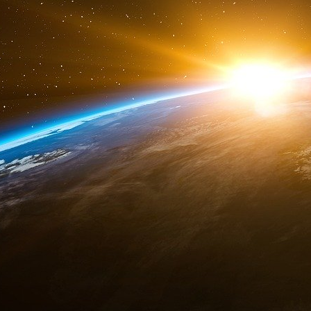
L’Intérieur tunisien a également confirmé la 
200) en possession du premier et de 1 320 di
Après avoir obtenu l’autorisation du ministère 
perquisitionné dans des maisons de suspects 
(5 000 dollars) en monnaie tunisienne et un m
pas populaires dans le pays.
Imarabic
Rached Ghannouchi reçu par Elisabe
Paris 22/06/2016
La présidente de la commission des Affaires 
Guigou
ainsi que le chef de la diplomatie F
mardi 21 juin 2016 une délégation du mouve
mouvement, Rached Ghannouchi, en visite offici
Dans son discours,
Rached Ghannouchi a évoq
ainsi que les défis auxquels le pays est confro
que la qualité des relations bilatérales entre la