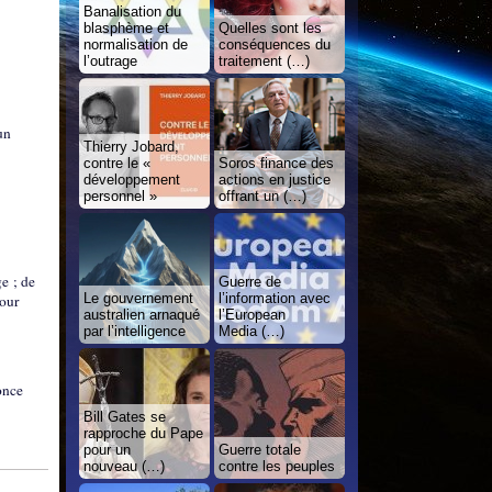
Banalisation du
blasphème et
Quelles sont les
normalisation de
conséquences du
l’outrage
traitement (…)
un
Thierry Jobard,
contre le «
Soros finance des
développement
actions en justice
personnel »
offrant un (…)
ge ; de
Guerre de
Le gouvernement
l’information avec
pour
australien arnaqué
l’European
par l’intelligence
Media (…)
once
Bill Gates se
rapproche du Pape
pour un
Guerre totale
nouveau (…)
contre les peuples