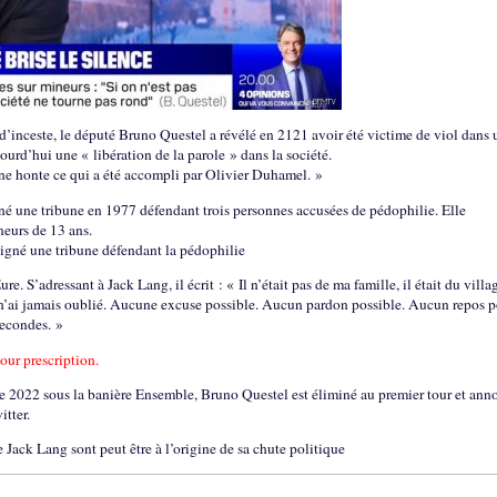
d’inceste, le député Bruno Questel a révélé en 2121 avoir été victime de viol dans 
ujourd’hui une « libération de la parole » dans la société.
ne honte ce qui a été accompli par Olivier Duhamel. »
gné une tribune en 1977 défendant trois personnes accusées de pédophilie. Elle
eurs de 13 ans.
signé une tribune défendant la pédophilie
. S’adressant à Jack Lang, il écrit : « Il n’était pas de ma famille, il était du villa
 Je n’ai jamais oublié. Aucune excuse possible. Aucun pardon possible. Aucun repos 
 secondes. »
our prescription.
 de 2022 sous la banière Ensemble, Bruno Questel est éliminé au premier tour et ann
itter.
e Jack Lang sont peut être à l’origine de sa chute politique