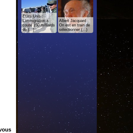
Etats Unis :
L’immigration a
Albert Jacquard :
couté 150 milliards
On est en train de
de (…)
sélectionner (…)
 vous