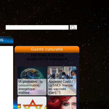
OS
Guerre culturelle
TOP PUBLICATIONS
DANS CETTE RUBRIQUE
IA générative : la
Apparteid Covid :
consommation
La SNCF marque
énergétique
les vaccinés
explose
d’un (…)