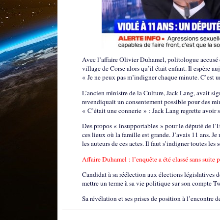
Avec l’affaire Olivier Duhamel, politologue accusé 
village de Corse alors qu’il était enfant. Il espère a
« Je ne peux pas m’indigner chaque minute. C’est u
L’ancien ministre de la Culture, Jack Lang, avait si
revendiquait un consentement possible pour des min
« C’était une connerie » : Jack Lang regrette avoir 
Des propos « insupportables » pour le député de l’Eure
ces lieux où la famille est grande. J’avais 11 ans.
les auteurs de ces actes. Il faut s’indigner toutes les
Affaire Duhamel : l’enquête a été classé sans suite p
Candidat à sa réélection aux élections législatives
mettre un terme à sa vie politique sur son compte Tw
Sa révélation et ses prises de position à l’encontre d