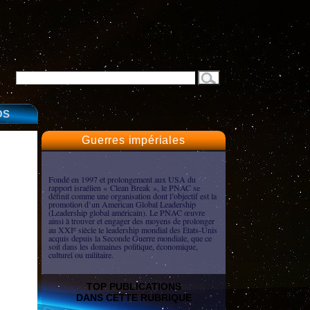
OS
Guerres impériales
Fondé en 1997 et prolongement aux USA du
rapport israélien « Clean Break », le PNAC se
définit comme une organisation dont l’objectif est la
promotion d’un American Global Leadership
(Leadership global américain). Le PNAC œuvre
ainsi à trouver et engager des moyens de prolonger
au XXI
siècle le leadership mondial des États-Unis
e
acquis depuis la Seconde Guerre mondiale, que ce
soit dans les domaines politique, économique,
culturel ou militaire.
TOP PUBLICATIONS
DANS CETTE RUBRIQUE