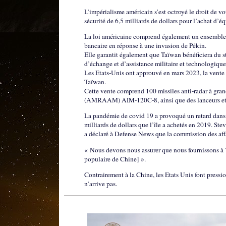
L’impérialisme américain s’est octroyé le droit de vo
sécurité de 6,5 milliards de dollars pour l’achat d’é
La loi américaine comprend également un ensemble d
bancaire en réponse à une invasion de Pékin.
Elle garantit également que Taïwan bénéficiera du s
d’échange et d’assistance militaire et technologique
Les Etats-Unis ont approuvé en mars 2023, la vente 
Taïwan.
Cette vente comprend 100 missiles anti-radar à gr
(AMRAAM) AIM-120C-8, ainsi que des lanceurs et de
La pandémie de covid 19 a provoqué un retard dans l
milliards de dollars que l’île a achetés en 2019. S
a déclaré à Defense News que la commission des affai
« Nous devons nous assurer que nous fournissons à T
populaire de Chine] ».
Contrairement à la Chine, les Etats Unis font pressio
n’arrive pas.