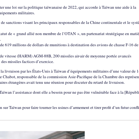
ter une loi sur la politique taïwanaise de 2022, qui accorde à Taïwan une aide à la
quipements militaires.
e sanctions visant les principaux responsables de la Chine continentale et le sys
tatut de « grand allié non membre de l’OTAN », un partenariat stratégique en mati
.
de 619 millions de dollars de munitions à destination des avions de chasse F-16 de
ande vitesse (HARM) AGM-88B, 200 missiles air-air de moyenne portée avancés
s missiles factices d’exercice.
a livraison par les États-Unis à Taïwan d’équipements militaires d’une valeur de 1
teve Chabot, responsable de la commission Asie-Pacifique de la Chambre des représen
res étrangères avait tenu une réunion pour discuter du retard de livraison.
aïwan l’assistance dont elle a besoin pour ne pas être vulnérable face à la [Républ
n sur Taïwan pour faire tourner les usines d’armement et tirer profit d’un futur confli