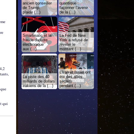
ancien conseiller
quantique :
de Trump,
façonner l’avenir
plaide (…)
de la (…)
tème
ère
Smartmatic et la
La Fed de New
fraude du vote
York a refusé de
électronique
révéler le
aux (…)
montant (…)
4,2
L’Iran et Israël ont
tants,
La piste des 40
été des alliés
milliards de dollars
secrets
irakiens de la (…)
pendant (…)
ique
t qui