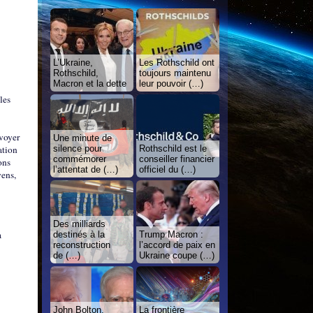
L’Ukraine,
Les Rothschild ont
Rothschild,
toujours maintenu
Macron et la dette
leur pouvoir (…)
les
nvoyer
Une minute de
silence pour
Rothschild est le
ation
commémorer
conseiller financier
ons
l’attentat de (…)
officiel du (…)
yens,
Des milliards
a
destinés à la
Trump Macron :
reconstruction
l’accord de paix en
de (…)
Ukraine coupe (…)
John Bolton,
La frontière