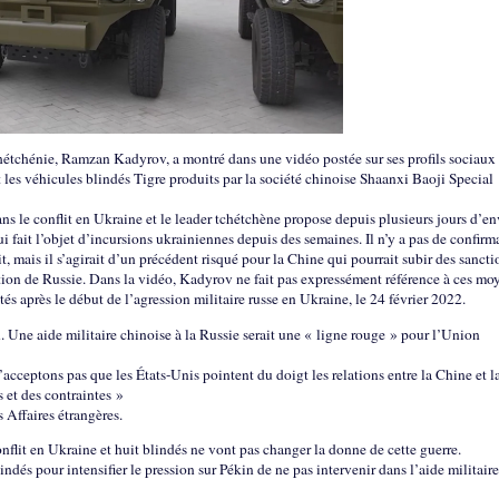
hétchénie, Ramzan Kadyrov, a montré dans une vidéo postée sur ses profils sociaux 
les véhicules blindés Tigre produits par la société chinoise Shaanxi Baoji Special
ns le conflit en Ukraine et le leader tchétchène propose depuis plusieurs jours d’e
 fait l’objet d’incursions ukrainiennes depuis des semaines. Il n’y a pas de confirm
it, mais il s’agirait d’un précédent risqué pour la Chine qui pourrait subir des sancti
ation de Russie. Dans la vidéo, Kadyrov ne fait pas expressément référence à ces mo
s après le début de l’agression militaire russe en Ukraine, le 24 février 2022.
en. Une aide militaire chinoise à la Russie serait une « ligne rouge » pour l’Union
acceptons pas que les États-Unis pointent du doigt les relations entre la Chine et l
 et des contraintes »
Affaires étrangères.
flit en Ukraine et huit blindés ne vont pas changer la donne de cette guerre.
indés pour intensifier le pression sur Pékin de ne pas intervenir dans l’aide militaire