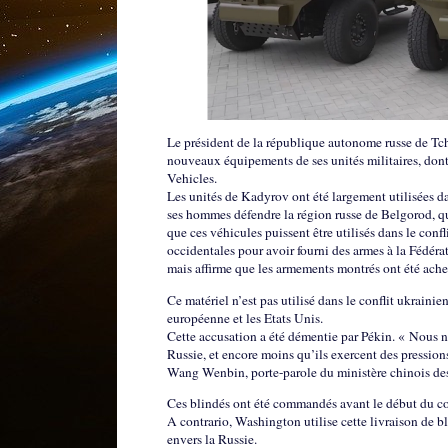
Le président de la république autonome russe de Tc
nouveaux équipements de ses unités militaires, dont 
Vehicles.
Les unités de Kadyrov ont été largement utilisées da
ses hommes défendre la région russe de Belgorod, qui
que ces véhicules puissent être utilisés dans le confl
occidentales pour avoir fourni des armes à la Fédér
mais affirme que les armements montrés ont été acheté
Ce matériel n’est pas utilisé dans le conflit ukraini
européenne et les Etats Unis.
Cette accusation a été démentie par Pékin. « Nous n’
Russie, et encore moins qu’ils exercent des pressions
Wang Wenbin, porte-parole du ministère chinois des 
Ces blindés ont été commandés avant le début du con
A contrario, Washington utilise cette livraison de bl
envers la Russie.