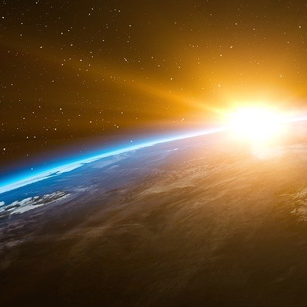
Donetsk en tant qu’États indépendants.
« Militairement, les États-Unis et les alli
sérieusement l’Ukraine à se défendre », a écrit
ancien ambassadeur des États-Unis auprès d
Center for European Policy Analysis (Cepa).
Son article, intitulé « Buckle Up : This is Just t
sur le site web du BGR. Le Cepa n’a pas divul
l’article.
« BGR n’a aucun conflit d’intérêts et est fier d
ses clients », a déclaré le président de BGR,
en réponse à des questions sur l’existence d’un t
Mercury
Mercury Public Affairs (Mercury), un cabinet
stratégie politique, a commencé à travaille
Agency for Regional Development
(« GloBe