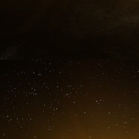
dans les opérations militaires russes a
d’autodéfense de l’Ukraine ».
Hogan Lovells n’a pas répondu aux nombreus
BGR
BGR Government Affairs (BGR), une socié
commencé à travailler bénévolement pour deu
contrats concernent Vadym Ivchenko, membre d
Ergul, conseillère du président ukrainien Volod
En 2022, BGR a gagné plus d’un demi-million d
entrepreneurs du Pentagone, dont certains 
Raytheon,
par exemple, qui a payé 240 000 do
nom en 2022, selon OpenSecrets, a déjà reçu p
gouvernementaux liés à la guerre en Ukraine.
En effet, deux jours avant l’invasion de l’Uk
appelait publiquement à une augmentation de
reconnaissance par Poutine des soi-disant r