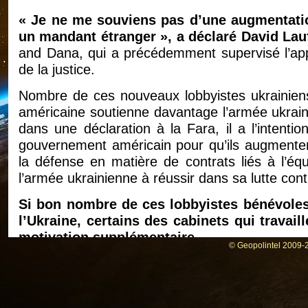
« Je ne me souviens pas d’une augmentati
un mandant étranger », a déclaré David La
and Dana, qui a précédemment supervisé l’appli
de la justice.
Nombre de ces nouveaux lobbyistes ukrainiens
américaine soutienne davantage l’armée ukrain
dans une déclaration à la Fara, il a l’intent
gouvernement américain pour qu’ils augmenten
la défense en matière de contrats liés à l’équ
l’armée ukrainienne à réussir dans sa lutte cont
Si bon nombre de ces lobbyistes bénévoles f
l’Ukraine, certains des cabinets qui travail
motivation supplémentaire.
© Geopolintel 2009-2
Hogan Lovells
Avant de remporter la présidence du nouveau C
McCarthy avait prévenu que les républicains n