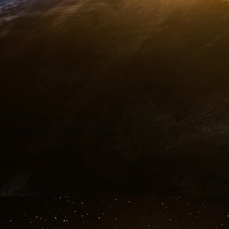
reçu près de la moitié - 400 milliards de dollar
la défense pour 2023.
« Il y a une forte demande d’armes à transférer
américains qui s’amenuisent... les entrepreneu
contrats liés à l’Ukraine », a déclaré Julia 
défense au Project On Government Overs
gouvernement.
The Gardian