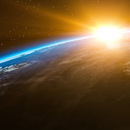
bipartisan à l’Ukraine », et « faire tout ce qui 
fort et bipartisan aux efforts véritablement
Congrès ont déployés pour fournir l’assistan
l’Ukraine ».
Bien que Hogan Lovells effectue ce travail à ti
cabinet,
Looking Glass Cyber Solutions et 
avec le ministère de la Défense et s’intéress
Looking Glass, qui a versé 200 000 dollars à 
de cinq ans avec le ministère de la défense p
sur les cybermenaces et améliorer l’effic
opérateurs de cybermenaces de l’armée américai
rôle de ces menaces dans la stratégie militaire 
HawkEye 360, qui a également versé 200 00
également un contractant du ministère de la d
géolocalisation des signaux radio. Son résea
Ukraine et son site web se vante d’avoir iden
qui semble faire partie de « l’intégration par