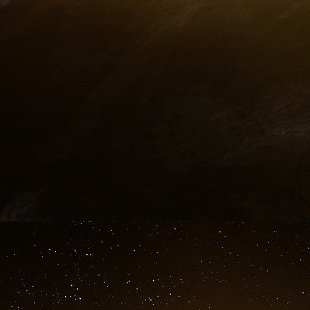
de lobbying compilées par OpenSecrets. L
montrent également que leur travail pour ces 
vers le
FY23 National Defense Authorization Act, 
qui a augmenté les dépenses de l’Initiative d
demi-milliard de dollars.
Navigators Global n’a pas répondu aux multip
Ogilvy
Le 26 août 2022, le groupe Ogilvy, une age
publiques, s’est enregistré sous Fara pour
tra
de la politique d’information de l’Ukrai
ministère. Le site web de l’initiative la décr
gouvernement ukrainien ».
L’industrie d
d’investissement qui figure en tête de liste
. Ogi
confrères Group M et Hill & Knowlton Strategi
Hogarth Worldwide, qui n’a pas été enregistrée
Tandis que le groupe Ogilvy diffusait « le mes
affaires », comme l’explique sa déclarati