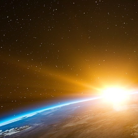
Government Relations faisait du lobbying pou
payé la société près d’un demi-million de dolla
sont techniquement des entités distinctes. El
WPP.
Au moins l’une des entreprises pour lesquel
lobbying, Fluor, semble bénéficier directeme
américain à l’Ukraine et, plus généralement,
américaine en Europe. En 2020, le septièm
américaine a attribué à Fluor un contrat de serv
comme l’a expliqué un porte-parole de Fluor, 
l’avenir avec le commandement européen de
commandement américain pour l’Afrique, situ
a versé 200 000 dollars à Ogilvy Government R
2022
.
Ogilvy n’a pas répondu à une demande de com
Alors que la guerre en Ukraine entre dans sa
des États-Unis continuent d’augmenter. Les 