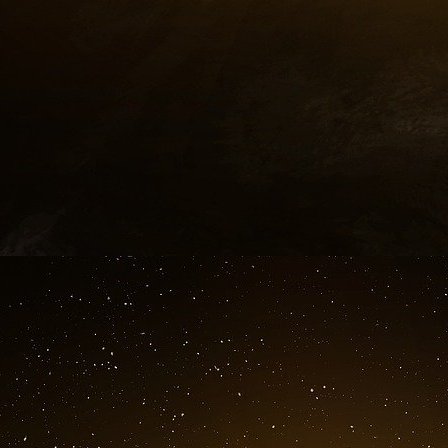
2022. Le cabinet a fait les gros titres pour av
un client ukrainien. La déclaration Fara de l’e
le travail de Mercury a consisté à envoyer se
au cours des trois premiers mois et demi de ce
Mercury, comme BGR, travaillait égalemen
Pentagone en 2022, tout en travaillant bé
total, Mercury a déclaré avoir été payée plus
lobbying au nom d’entreprises du Pentagone e
Le travail de Mercury pour un client ukrainie
la guerre en Ukraine,
l’entreprise travai
d’intérêts russes
. Elle a notamment fait du 
Sovcombank, ainsi que pour une société énerg
Oleg Deripaska. Deripaska a récemment été i
sanctions américaines,
qui comprenait des p
avait enquêté sur lui.
Mercury a abandonné ces
Ukraine a commencé, mais pas avant d’avoir ga
ces intérêts russes au cours des cinq ann
accepté de travailler pour un client ukraini