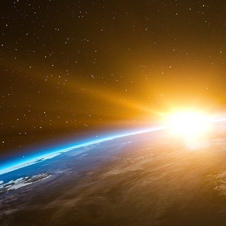
déposés auprès de la Fara.
Mercury n’a pas répondu aux nombreuses dem
Navigators Global
Le 29 avril 2022, Navigators Global, qui s
d’enjeux, de relations gouvernementales et
inscrite au Fara pour représenter la comm
défense et du renseignement du parlemen
société, celle-ci a contacté des dizaine
parlement ukrainien - y compris huit appels
McCarthy - et a contacté les commissions
représentants et du Sénat à deux douzaines de
Pendant que Navigators Global faisait ce 
politiques du Congrès qui ont, sans doute, l
militaire américaine à l’Ukraine, l’entreprise 
des contractants du Pentagone. Plus précisé
830 000 dollars en travaillant pour le compte 