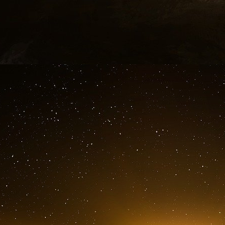
pour l’aide à l’Ukraine une fois qu’ils seraient
grand collecteur de fonds du GOP a accepté 
délier les cordons de la bourse du Congrès lorsqu
Le 16 février, l’ancien sénateur
Norm Colema
Hogan Lovells, a déposé des documents Fara
pour une fondation contrôlée par l’oligarqu
supervisé la collecte et la dépense de plus de 
soutenir les candidats républicains au Congrès
M. Coleman, qui possède une grande expérienc
étrangers grâce à son rôle depuis longtemps en
déjà très occupé à travailler pour l’Ukraine. D
dans le cadre
des déclarations Fara de Cole
chefs de cabinet des sénateurs Lindsey G
événement au Capitole
« afin de permett
comprendre les horribles pertes humaines et l
subi au cours de l’année écoulée en conséque
et « de faire tout ce qui est en son pouvoir