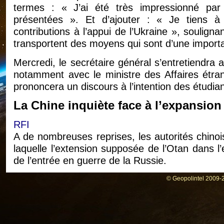
termes : « J’ai été très impressionné par 
présentées ». Et d’ajouter : « Je tiens à
contributions à l’appui de l’Ukraine », soulign
transportent des moyens qui sont d’une importan
Mercredi, le secrétaire général s’entretiendra
notamment avec le ministre des Affaires étran
prononcera un discours à l’intention des étudian
La Chine inquiète face à l’expansion
RFI
A de nombreuses reprises, les autorités chino
laquelle l’extension supposée de l’Otan dans l’
de l’entrée en guerre de la Russie.
Pékin est inquiet de « l’expansion vers l’est »
© Geopolintel 2009-2
autorités communistes perçoivent l’éventualité
de liaison en Asie, selon des rapports de press
4 mai à « la plus grande vigilance ».