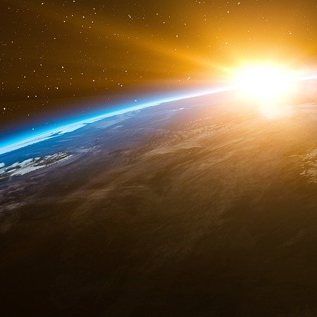
rapprochement entre Séoul et Tokyo sous le pa
China Daily sous forme de l’aigle américain p
une autre avec le drapeau de la Corée du Sud 
Alliances et contre-alliances, le ministre chino
mardi 2 mai. Il est ce vendredi au Pakistan po
apprend ce matin dans le Global Times que l’
troupes au Laos en mai pour participer à des e
« bouclier de l’amitié ».