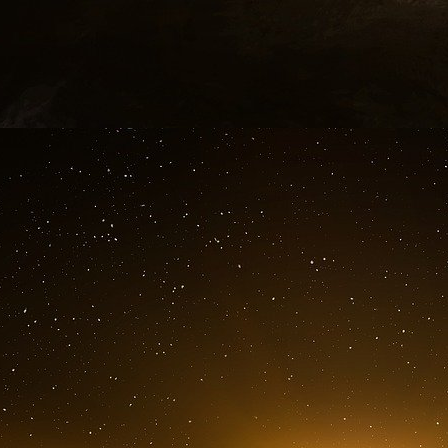
Philippines, Japon, Corée du Sud, Pékin voit 
quand le journal Nikkei, qui a sorti l’info sel
bureau à Tokyo, interroge l’une des porte-paro
voici ce qu’elle répond : « L’expansion continu
Pacifique, l’ingérence dans les affaires régiona
stabilité régionale et la poussée pour la conf
vigilance des pays de la région ». Mao Ning q
l’Otan à cesser de déstabiliser l’Asie-Pacifique
atlantique, ce n’est pas nouveau.
South Korea gets a rare shout out in today’s 
Seeker heads on missiles a nice touch. But the 
meant to be ? pic.twitter.com/izDBY54PPd
— Joel Atkinson 舟綽 (@Joel_P_Atkinson) May
Alliances et contre-alliances
À de nombreuses reprises, les autorités chino
laquelle l’extension supposée de l’Otan dans l’
de l’entrée en guerre de la Russie. Elle dé