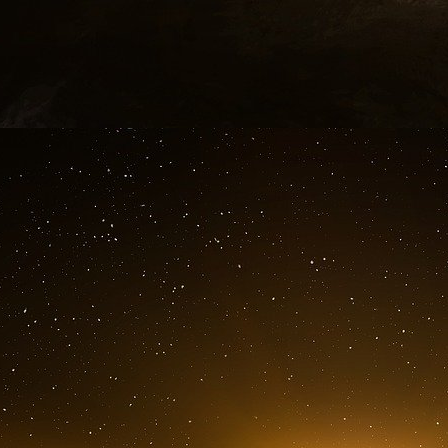
Par Franck Lemarc
L’Ademe et l’Institut français pour la perf
premiers résultats d’une étude sur «
le bil
enseignement : les économies d’énergies ne 
fermeture des sites, par exemple une journée 
C’est la ministre de la Transition énergétiqu
à l’Ademe et à l’IFPEB cette étude, pour 
télétravail permet un bilan énergétique posi
plusieurs ministères
, pendant les cinq derni
cette étude que le ministère de la Transition 
à Paris, a
entièrement fermé, à titre d’expéri
avec obligation pour tous ses agents de télétrava
Fermetures de site
Les auteurs de l’enquête ont été chargés de 
du fait du télétravail : le télétravail signifie