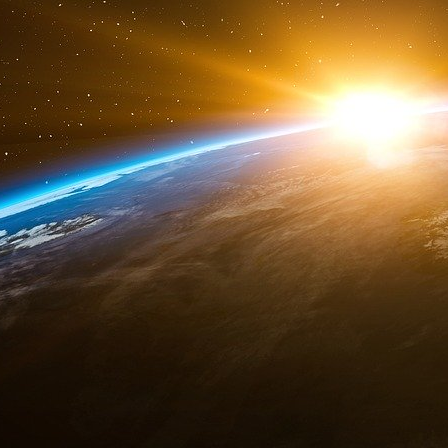
les travailleurs sur site, et peut éventuellem
bâtiment, voire d’un site, ce qui permet
chauffage.
À mi-parcours de l’étude, les résultats sont nets
fermeture temporaire de bâtiments, n’a
consommations. La consommation des ordinateu
effet, pas suffisamment importante pour que l
les enquêteurs ont constaté une baisse de 
novembre et décembre 2022 par rapport aux
jugent que cette économie est due aux actio
(baisse du chauffage notamment) et non au télé
En revanche, la fermeture de sites a – san
l’économie d’énergie moyenne générée dans ce
jusqu’à 60 %. L’économie peut varier en fon
d’occupation du bâtiment, sa performance énergé
L’enquête n’a en revanche pas encore de résu
liées à l’absence de transport. Les auteurs est