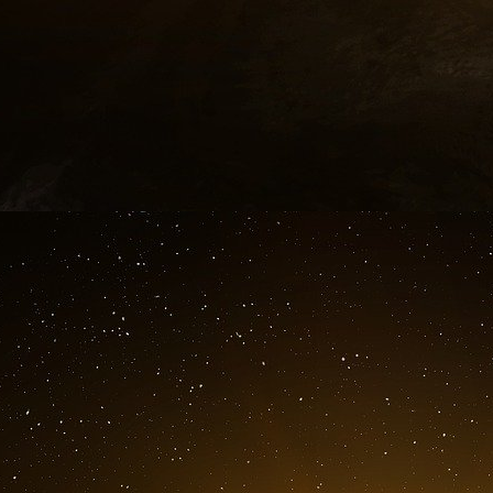
seraient « 2 à 4 fois plus importantes » en régi
importante de la voiture.
Quid de l’effet rebond ?
L’étude se penche également sur « l’effet 
d’énergies sur les lieux de travail sont
consommations sur les lieux de télétravail (d
l’impact sur les logements est jugé « très f
télétravaillées impliqueraient en effet une ha
ramener aux 20 à 40 kWh que consomme en mo
Il faut toutefois noter que si l’effet rebon
économies d’énergie, il existe tout de m
l’employeur économise par le télétravail est fi
qui paye son chauffage et son électricité. Il se
télétravail qui existent, en particulier dans
dépenses supplémentaires.
Il apparaît donc que du point des économies d’