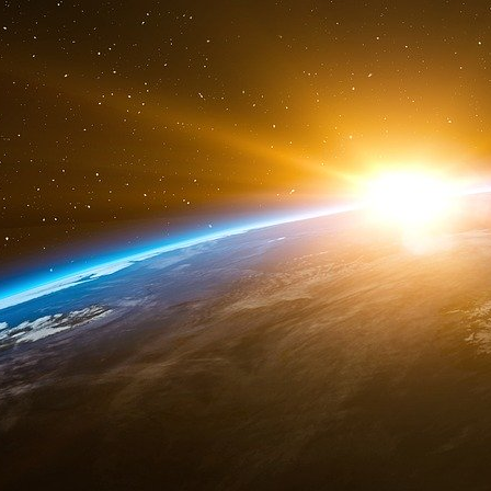
Par exemple, imaginez à nouveau que nous 
travaillant cette fois-ci sur un gros ensemb
alimentaire et autres comportements de s
corrélations : l’augmentation des maladies car
alimentaires plus gras (corrélation positive), et
avec la baisse des maladies cardiaques (corré
sont très marquées, et on les juge fiables. C’e
Dans le cas de données médicales, la corréla
effet sous-jacent, mais sans étude supplémen
avoir trouvé ces corrélations, nous élaborons 
dont l’organisme absorbe les graisses, et leur 
un mécanisme via lequel une consommation plu
spécifique sur le cœur. On pourrait également r
élaborer une expérimentation randomisée et co
inhibe le stockage des graisses, et donc réduit
Tous ces éléments de preuve s’imbriquent pour
régime alimentaire plus gras peut effectiveme
corrélations initiales sont toujours valables p