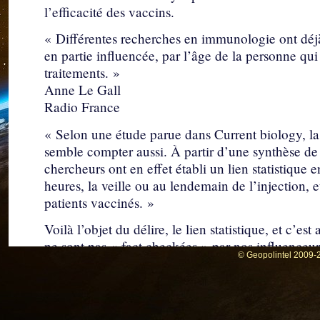
l’efficacité des vaccins.
« Différentes recherches en immunologie ont déjà
en partie influencée, par l’âge de la personne qui l
traitements. »
Anne Le Gall
Radio France
« Selon une étude parue dans Current biology, l
semble compter aussi. À partir d’une synthèse de la
chercheurs ont en effet établi un lien statistique
heures, la veille ou au lendemain de l’injection,
patients vaccinés. »
Voilà l’objet du délire, le lien statistique, et c’es
ne sont pas « fact checkées » par nos influence
© Geopolintel 2009-2
Watch et NewsGuard, organe de propagande de l
Corrélation et causalité