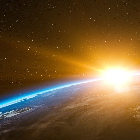
Reprenons le premier exemple précédent qui exa
et cancer de la peau. Imaginons que nous pui
gros échantillon de personnes à l’international 
niveaux d’activité physique chaque semai
rassemble également les taux de cancer de l
ensemble de données conçu expérimentalement
physique et cancer de la peau ! Parce que l’ac
dans l’expérimentation via la répartition alé
reliée à d’autres variables qui pourraient div
que tous les autres aspects de l’étude sont 
comme nos données sont issues d’un plan d’ex
entre activité physique et cancer de la peau 
causalité.
JMP