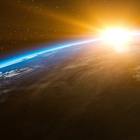
Il est possible de trouver une corrélation stati
variables qui ne sont en fait liées par aucun 
corrélation est fréquent ! Souvent, elles son
associées à une variable causale différente, q
nous mesurons.
Exemple : activité physique et cancer de la
Partons de cet exemple. Imaginez que vous a
une corrélation positive statistiquement signific
peau, ce qui veut dire que les personnes qui ont
personnes qui font un cancer de le peau. Cet
apparaît dans plusieurs populations de patien
conclure que l’activité physique peut, d’une ma
D’après ces résultats, vous pourriez même dé
être que le stress dû à l’activité physique pri
des dommages du soleil.
Mais imaginez qu’en réalité, cette corrélati
parce que les personnes qui vivent dans des ré