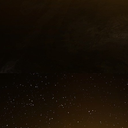
régime alimentaire très gras et maladies cardiaq
Mais dans cet exemple, il convient de noter qu
le test de corrélation en lui-même, qui se c
données observationnelles (comme les ta
alimentaire et l’activité physique). En fait, no
trouver des preuves de cette association.
Alors comment explorer la causalité ? Avec 
Comprendre la causalité n’est pas chose aisée
à toutes les données dont on a besoin pour ca
les variables. Mais il existe quelques stratégie
les mécanismes entre différentes variables
contrôlée, on peut essayer d’associer deu
aléatoirement un traitement ou une interventio
Le principe de randomisation est essentiel
contexte peut modifier ce que nous so
statistiques.