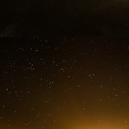
La corrélation détermine une relation entre d
deux variables évoluent ensemble ne signifie 
cause de l’autre. C’est pourquoi on dit « Cum
cause de ceci).
Une forte corrélation pourrait indiquer un l
avoir bien d’autres explications :
Cela peut être le fruit du hasard, lorsque 
n’existe aucune véritable relation sous-jace
Il peut y avoir une troisième variable qui
plus faible) à la relation qu’elle ne l’est vra
Pour les données observationnelles, les c
causalité...
Les corrélations entre variables nous montre
variables que nous avons évoluent ensemble. T
n’indiquent pas si les données évoluent ensembl