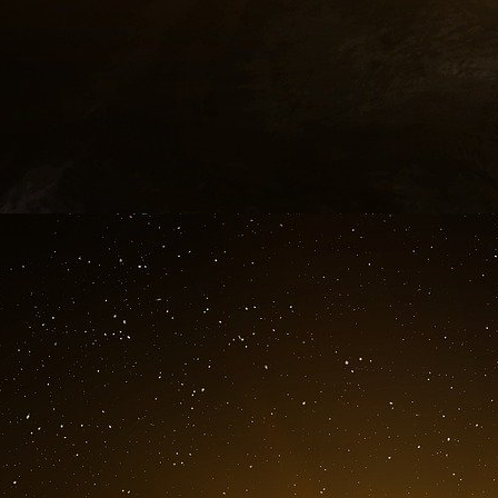
significativement plus actives au quotidien qu
bien loties. Cela apparaît dans leurs donné
supérieure. Dans le même temps, une expositio
nombre de cancers de la peau. Les deux variabl
sont affectées par une troisième variable causal
pas liées par un lien de cause à effet.
...mais avec des recherches empiriques bien con
Faire la distinction entre ce qui constitue ou n
littératie des données. Dans le monde réel, dé
Toutefois, il existe différentes techniques e
recherche pour trouver des preuves de 
randomisation, les expérimentations contrôlé
variables. Au-delà des limitations propres aux te
ne peuvent pas mesurer des relations trivariées
de comprendre que les preuves de causali
analyses statistiques individuelles mais plutôt 
Exemple : maladie cardiaque, régime aliment