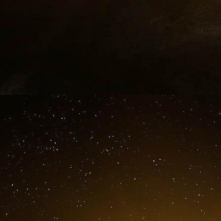
de concilier les rêves des Ukrainiens avec les b
En raison principalement des événements 
l’attitude des États-Unis à l’égard de l’Union
celle d’un médecin confronté à un patient en p
à Kiev. Ils ne feront rien pour prolonger la vie
pas fin à ses souffrances non plus.
Mais certains Ukrainiens ne sont pas co
fondamental dans la politique américaine. I
simplement cessé d’être le défenseur de Gorb
ligne de conduite du nouvel homme fort du Kreml
« Je pense que Baker va persuader (le pré
renforcer la communauté, de stabiliser la si
en général, de soutenir pleinement les propo
nous par M. Eltsine », a déclaré Les Taniuk,
ukrainien.
Los Angeles Times Décembre 1991