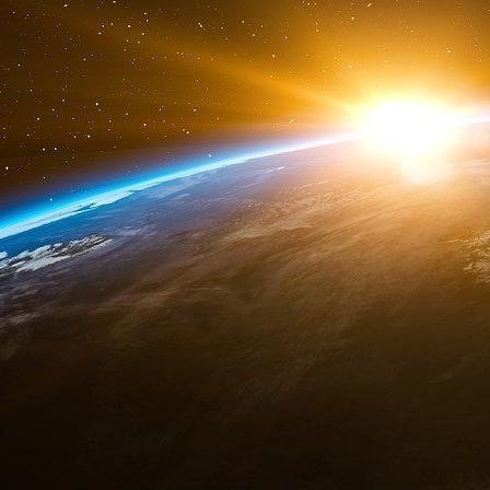
Les stratèges de la Maison Blanche, inquiets e
de la part des électeurs ukraino-américains,
journalistes que Bush n’avait pas du tout pensé
moins dans les cercles indépendantistes de Ki
Compte tenu du message de Bush en août, il e
montré à l’administration Bush qu’elle deva
Gorbatchev et le droit des républiques à l
balayées ici comme un « faux choix ».
Dans les derniers jours de novembre, alors
référendum sur l’indépendance, la Maison Blan
a décidé qu’elle devrait finalement étendre la
libre. L’administration a décidé qu’un nouveau 
important pour être ignoré.
Le vote massif en faveur de l’indépendance de l
de grâce à l’Union soviétique déjà chancelante 
Russie, Boris N. Eltsine, à présenter son plan