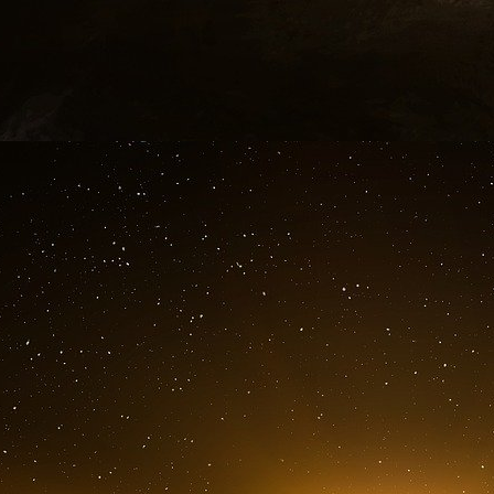
de cinq pays que Baker effectue pour formuler
post-soviétique en pleine mutation.
La personne à l’origine de ce discours, aujourd
Baker, le président Bush. Il s’est rendu à Ki
s’est tenu à Moscou l’été dernier et a pr
ressemblait à un rejet mitigé par les États-Uni
État.
« La liberté n’est pas la même chose que
M. Zayets et aux autres membres du corps 
Américains ne soutiendront pas ceux qui che
remplacer une tyrannie lointaine par un desp
encouragent un nationalisme suicidaire fondé su
Dépouillée des subtilités rhétoriques, la posi
Moscou et le président soviétique Mikhaïl S
savoir. Bien que le corps législatif soit domi
l’époque à la sécession, le discours de Bush « 
morue », a fait remarquer un diplomate basé à 