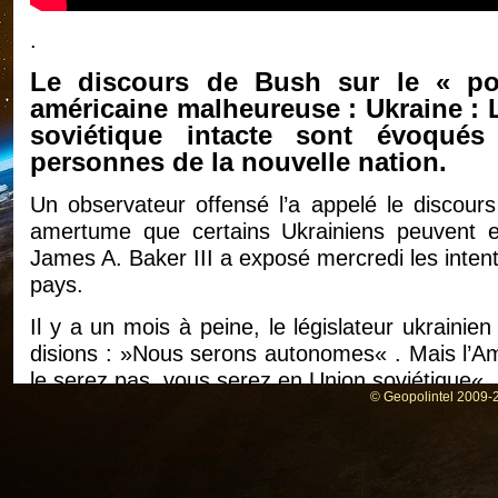
.
Le discours de Bush sur le « pou
américaine malheureuse : Ukraine : L
soviétique intacte sont évoqué
personnes de la nouvelle nation.
Un observateur offensé l’a appelé le discours
amertume que certains Ukrainiens peuvent en
James A. Baker III a exposé mercredi les inten
pays.
Il y a un mois à peine, le législateur ukrainie
disions : »Nous serons autonomes« . Mais l’Am
le serez pas, vous serez en Union soviétique« .
© Geopolintel 2009-2
Le destin a désigné Kiev comme le point de rupt
l’Union soviétique, ou, comme les fonctionnaire
« l’ancienne Union soviétique ». Comme il se do