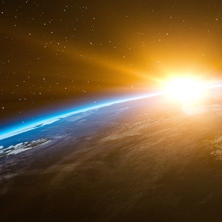
Le prisme de la « dépolitisation », une limit
souverains des États par les élites nation
phases ultérieures du processus d’intégrat
Une percée majeure a eu lieu en 1986 avec l’
contrôles des capitaux dans l’ensemble de 
principale raison de la stabilité monétaire en 
était le prolongement logique de la législati
modèle pour le traité de Maastricht de 1
(officiellement, le traité sur l’Union européenne
la création d’une union monétaire européenn
accepté d’adopter l’euro comme monnaie offic
politique monétaire de leurs banques cent
L’Allemagne a également insisté pour que le 
l’inflation à un niveau bas
: son principal, sinon 
stabilité des prix. En outre, les articles 123
Maastricht, le traité sur le fonctionnement d
clairement à la BCE de financer les déficits publ
Avec le recul, l’objectif semble clair :
étendre