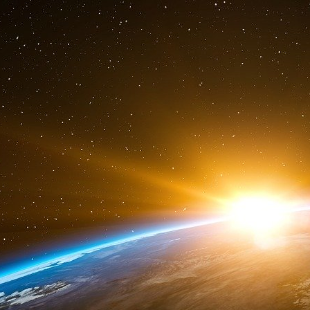
la France et les Pays-Bas ont voté contre
2005, « en fin de compte, les traités établisse
s’agit pourtant d’un ordre constitutionnel t
supranationale (et donc intrinsèquement 
constitutions nationales, elle ne peut être mo
elle ne peut être modifiée à l’unanimité que da
- ce qui, en termes pratiques, signifie qu’elle
États individuels peuvent faire est de répudier 
Comme l’a dit le président de la Commission 
au début du mandat de SYRIZA, « il ne peut 
traités européens ».