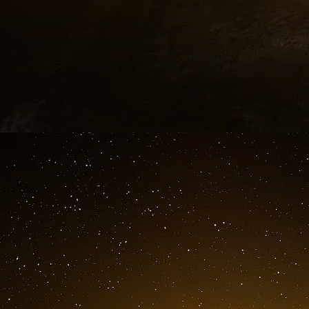
chômage élevé qui ont caractérisé l’écon
générant des déficits structurels des comptes 
France.
La décision des nations à monnaie faible de 
compétitivité et de parts d’exportation de leur 
à monnaie forte (en particulier l’Allemagne). D
peut sembler aller à l’encontre du but recher
être comprise uniquement en termes d’intérê
comme la manière dont une partie de la « co
une autre, comme l’a noté James Heartfield.
distributive des années 1970, lorsque le capita
les classes ouvrières et leurs organisations, af
du capital par la compression des salaires
compétitive » ancrée dans le SME a permi
« privés » de l’outil de la dévaluation comp
salaires et l’austérité fiscale comme les seul
pays.