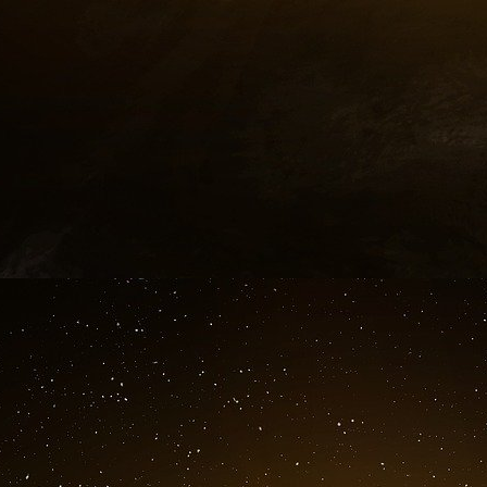
publiques des États
, activant ainsi un effet di
Europe au lendemain de la crise financière d
président de la BCE, n’a pas caché que le re
marchés obligataires publics dans la première 
de forcer les gouvernements de la zone euro à 
Le traité de Maastricht a également fixé des l
dette par rapport au PIB pour les États membr
suite.
Cela a essentiellement privé les p
transférer ce pouvoir de dépenser à une aut
l’union monétaire peut donc être considérée c
élément central de l’administration économiq
l’établissement de l’euro peut être considéré
élites européennes mènent depuis des décennie
Comme le grand et regretté économiste br
prescience en 1992, «
le pouvoir d’émettre sa 
propre banque centrale, est la principale cho
Ainsi, en adoptant l’euro, les États membre