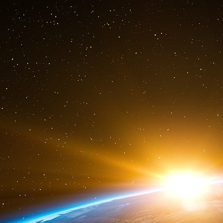
surprenant qu’Alec Stone Sweet, expert en droit
de « coup d’État juridique ».
Ces dernières années, le constitutionnalisme 
vers une forme encore plus anti-démocrat
démocratie formelle, ce qui a conduit certains 
facilement devenir le prototype post-d
gouvernance pré-dictatoriale contre la souvera
l’avons vu en Grèce en 2015, lorsque la B
d’urgence aux banques grecques afin de mettr
forcer à accepter le troisième protocole de ren
Pour conclure, toute croyance que l’UE peut 
sens progressiste est une pieuse illusion. Non
impossible de mouvements/gouvernements 
niveau international. A un niveau plus fondame
spécifique de contraindre la démocratie ne peu
rejeté.