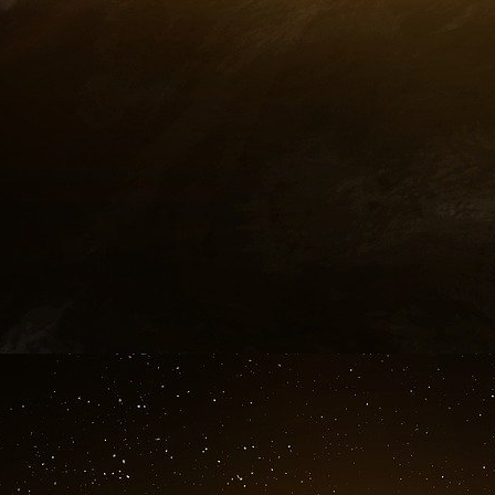
économiques des États membres et de l’Union 
L’article 126, qui réglemente les mesures di
excessif ;
l’article 151, qui stipule que la politique socia
la nécessité de « maintenir la compétitivité de l
l’article 107, qui
interdit les aides d’État aux in
Les traités ont essentiellement ancré le néo
européenne, interdisant de fait les politiq
courante au cours des décennies précédent
monnaie et l’achat direct de la dette publique p
adopté l’euro), les politiques de gestion de l
marchés publics, ainsi que les dispositions gén
la création d’emplois par le biais des dépens
réingénierie globale des économies et des soc
Les implications juridiques de ces traité
considérations sociales et économiques - ne p