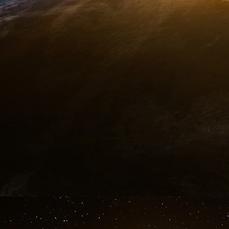
Alexis TSipras et Jean-Claude Juncker ©news
En outre, contrairement aux autres constituti
généralement la relation entre les différen
fondamentaux des citoyens, cette constitu
philosophie (ou idéologie) économique spécifi
plutôt »constitutionnalise« - les réglementat
économique ».
Elle le fait également en ancrant les normes
nationales, les vidant ainsi progressivement 
immenses à la Cour de justice européenne, 
juridiques entre les gouvernements nationaux et