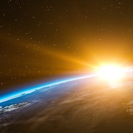
collectivités locales ou de colonies.
La question centrale des traités européens
Le champ d’application des traités européens s’
fiscale et monétaire. Les textes fixent effecti
politique économique de l’Union européenn
inchangée depuis lors. Les principes directeu
préambule du chapitre sur la politique écon
membres doivent mener leur politique écon
économie de marché ouverte où la concurren
directeurs de « stabilité des prix, d’assai
conditions monétaires et de viabilité de la bal
Les autres articles pertinents du TFUE sont 
L’article 81, qui
interdit toute intervention publ
le commerce entre États membres » ;
L’article 121, qui donne au Conseil europé
organes non élus - le droit de « formuler ..