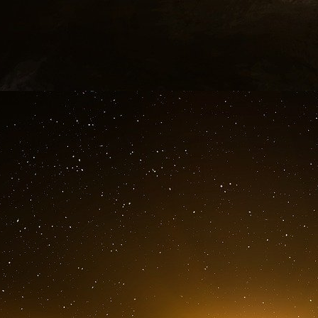
« La crise de la démocratie », 1975
Ce deuxième objectif - que la Commission tril
préalable essentielle » à la réalisation du pre
nouvel ordre économique
(c’est-à-dire le néoli
dépolitisant progressivement la politique écono
nationale
et de soustraire la politique ma