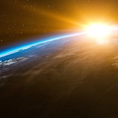
(parlementaire) - par exemple en rendan
indépendantes des gouvernements
- ce qui i
de la contestation populaire. En « se liant le
les coûts politiques de la transition néolibéral
impopulaires
- en rejetant la faute sur les acc
les institutions multilatérales. Ces politiques 
inévitable des nouvelles et dures réalités de la 
En Europe occidentale, cette lutte pour démob
sa conclusion la plus extrême. Après l’effond
de Bretton Woods, en 1971, la plupart des pa
diverses formes d’arrangements monétaires. Ce
1979, du
Système monétaire européen
(SME
monnaies participantes au mark allemand
et
keynésienne » et anti-inflationniste de la 
favoriser une plus grande cohésion des tau
entièrement sur les épaules des pays à forte in
se sont appréciées en termes réels et ont tra
tout le SME. Cette « désinflation compétitive