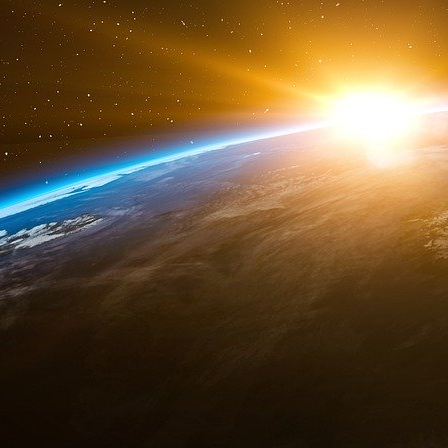
Sans surprise, ce sont les plus modestes 
surendettement avec une surreprésentation d
activité professionnelle par rapport à leur p
l’enquête montre que « plus des deux tiers de
inférieur au SMIC net mensuel en 2022, contr
moitié des ménages surendettés ne disposent
faire face à leurs dettes.
Répartition par territoires
« Sur le plan géographique, les lieux où le tau
plus important se situent principalement dans
dans certaines parties du Grand Est et de No
France. »
Les auteurs de l’enquête observent une certa
fréquence du surendettement apparaît faible :
Pays de la Loire et Île de France.
Il est enfin soulevé que, « indépendamment
métropoles sont moins touchées que le reste d