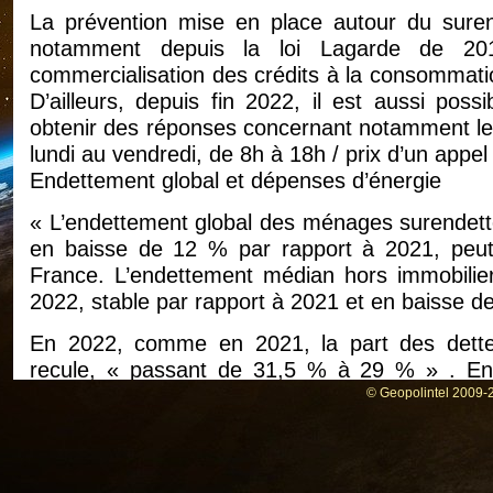
La prévention mise en place autour du suren
notamment depuis la loi Lagarde de 201
commercialisation des crédits à la consommati
D’ailleurs, depuis fin 2022, il est aussi pos
obtenir des réponses concernant notamment le
lundi au vendredi, de 8h à 18h / prix d’un appel 
Endettement global et dépenses d’énergie
« L’endettement global des ménages surendettés
en baisse de 12 % par rapport à 2021, peut
France. L’endettement médian hors immobilie
2022, stable par rapport à 2021 et en baisse d
En 2022, comme en 2021, la part des dettes
recule, « passant de 31,5 % à 29 % » . En 
consommation, l’enquête pointe une progression
© Geopolintel 2009-2
de charges courantes et les autres dettes 
pourcentage, pour s’établir à 32,8 %. »
Enfin, il est précisé dans le document que malg