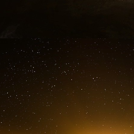
« les dettes de charges courantes ne fo
l’endettement à ce titre sur l’année. » Parmi 
d’énergie et de communication constituent « 1
sont présentes dans près d’un dossier sur deu
et le montant moyen à 1717 euros par ménage
Il est cependant à craindre une augmentation 
2023 qui continue de voir les prix de l’éne
alimentaires.
Portrait-robot des endettés
Nous ne sommes pas tous égaux face au ris
clairement que ce risque touche avant tout 
âgées entre 35 et 54 ans.
Les familles monoparentales sont aussi davant
elles représentent 21 % des dossiers, soit plus
De même, les personnes au chômage représen
France.