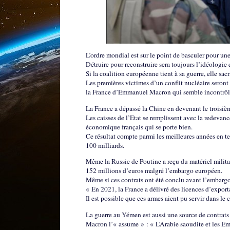
L’ordre mondial est sur le point de basculer pour une
Détruire pour reconstruire sera toujours l’idéologi
Si la coalition européenne tient à sa guerre, elle sac
Les premières victimes d’un conflit nucléaire seront
la France d’Emmanuel Macron qui semble incontrôla
La France a dépassé la Chine en devenant le troisiè
Les caisses de l’Etat se remplissent avec la redevanc
économique français qui se porte bien.
Ce résultat compte parmi les meilleures années en te
100 milliards.
Même la Russie de Poutine a reçu du matériel milita
152 millions d’euros malgré l’embargo européen.
Même si ces contrats ont été conclu avant l’embargo,
« En 2021, la France a délivré des licences d’export
Il est possible que ces armes aient pu servir dans le 
La guerre au Yémen est aussi une source de contrats
Macron l’« assume » : « L’Arabie saoudite et les Emira