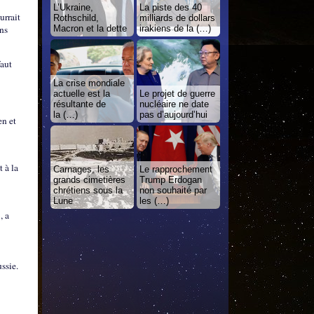
L’Ukraine,
La piste des 40
urrait
Rothschild,
milliards de dollars
ans
Macron et la dette
irakiens de la (…)
faut
La crise mondiale
actuelle est la
Le projet de guerre
résultante de
nucléaire ne date
la (…)
pas d’aujourd’hui
en et
 à la
Carnages, les
Le rapprochement
grands cimetières
Trump Erdogan
chrétiens sous la
non souhaité par
Lune
les (…)
, a
ssie.