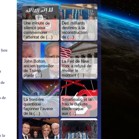
Une minute de
Des milliards
silence pour
destinés à la
commémorer
reconstruction
l’attentat de (…)
de (…)
 lieu
John Bolton,
La Fed de New
ancien conseiller
York a refusé de
r
de Trump,
révéler le
plaide (…)
montant (…)
 de
s de
La frontière
Smartmatic et la
quantique :
fraude du vote
façonner l’avenir
électronique
de la (…)
aux (…)
e le