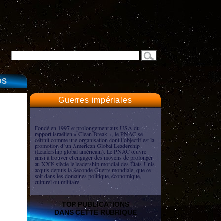
OS
Guerres impériales
Fondé en 1997 et prolongement aux USA du
rapport israélien « Clean Break », le PNAC se
définit comme une organisation dont l’objectif est la
promotion d’un American Global Leadership
(Leadership global américain). Le PNAC œuvre
ainsi à trouver et engager des moyens de prolonger
au XXI
siècle le leadership mondial des États-Unis
e
acquis depuis la Seconde Guerre mondiale, que ce
soit dans les domaines politique, économique,
culturel ou militaire.
TOP PUBLICATIONS
DANS CETTE RUBRIQUE