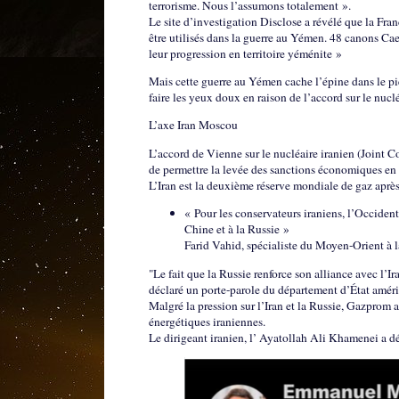
terrorisme. Nous l’assumons totalement ».
Le site d’investigation Disclose a révélé que la Fran
être utilisés dans la guerre au Yémen. 48 canons Cae
leur progression en territoire yéménite »
Mais cette guerre au Yémen cache l’épine dans le pie
faire les yeux doux en raison de l’accord sur le nu
L’axe Iran Moscou
L’accord de Vienne sur le nucléaire iranien (Joint 
de permettre la levée des sanctions économiques en 
L’Iran est la deuxième réserve mondiale de gaz après 
« Pour les conservateurs iraniens, l’Occident
Chine et à la Russie »
Farid Vahid, spécialiste du Moyen-Orient à l
"Le fait que la Russie renforce son alliance avec l
déclaré un porte-parole du département d’État améri
Malgré la pression sur l’Iran et la Russie, Gazprom a
énergétiques iraniennes.
Le dirigeant iranien, l’ Ayatollah Ali Khamenei a dé