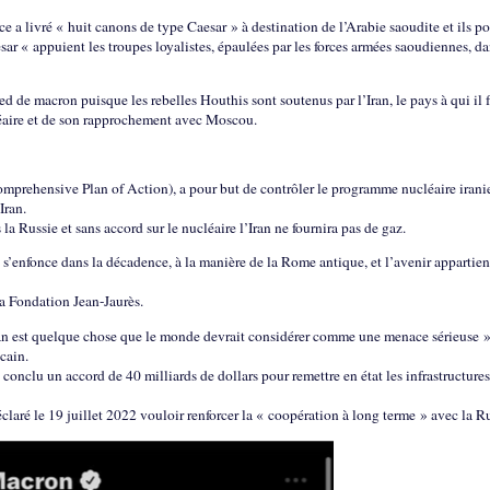
ce a livré « huit canons de type Caesar » à destination de l’Arabie saoudite et ils po
sar « appuient les troupes loyalistes, épaulées par les forces armées saoudiennes, d
d de macron puisque les rebelles Houthis sont soutenus par l’Iran, le pays à qui il 
cléaire et de son rapprochement avec Moscou.
Comprehensive Plan of Action), a pour but de contrôler le programme nucléaire irani
Iran.
la Russie et sans accord sur le nucléaire l’Iran ne fournira pas de gaz.
 s’enfonce dans la décadence, à la manière de la Rome antique, et l’avenir appartient
a Fondation Jean-Jaurès.
’Iran est quelque chose que le monde devrait considérer comme une menace sérieuse »
cain.
 conclu un accord de 40 milliards de dollars pour remettre en état les infrastructures
claré le 19 juillet 2022 vouloir renforcer la « coopération à long terme » avec la Ru