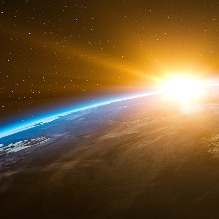
La fin du néo-conservatisme au profit des 
Au profit de quoi le dépassement de la logique n
Faire durer le conflit serait avant tout un
permettrait aussi d’entretenir le climat hyst
autrement dit de justifier sanctions et mesure
débouchent sur des tensions économiques, socia
Robert Kagan sait bien que la puissance
partiel. La question est de savoir si, non cont
outils que les bons conseillers tel Kagan pr
serait sorti de la traditionnelle logique géopol
un projet d’une autre dimension.
On pense p
sanitaires et sanctions contre la Russie s’imb
et aux mêmes conséquences : hystérie climatiq
la liberté d’expression, pénuries, restriction
monnaie numérique, crise alimentaire, etc.
En 
de la Quatrième révolution industrielle et de
Forum de Davos.