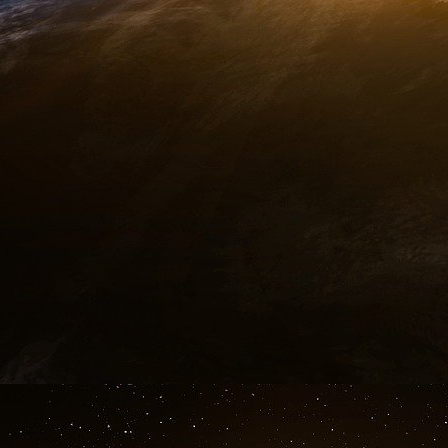
Huntington.
Ont notamment écrit dans cette revue : Hilla
Powell, David Petraeus, Zbigniew Brzezinsky
Woodrow Wilson, John Forster Dulles et Elihu 
du premier numéro en 1922 et secrétaire d’Éta
Le think-thank publiant la revue, Council of 
aujourd’hui pour président Richard N. Haas, d
fils et Colin L. Powell, et ayant critiqué le
présidence Biden. Les plus de 5000 membres 
dirigeants politiques, des banquiers, des p
d’anciens directeurs de la CIA, des juristes et d
Le chairman du Comité de Council of For
M. Rubinstein, co-fondateur et co-président
capitaux ayant notamment géré la fortune de 
Comité de la Brookings Institution et présiden
Foreign Affairs est, depuis ses débuts il y a 