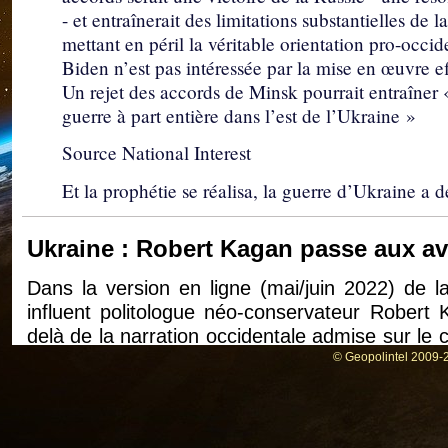
- et entraînerait des limitations substantielles de 
mettant en péril la véritable orientation pro-occid
Biden n’est pas intéressée par la mise en œuvre e
Un rejet des accords de Minsk pourrait entraîner
guerre à part entière dans l’est de l’Ukraine »
Source National Interest
Et la prophétie se réalisa, la guerre d’Ukraine a 
Ukraine : Robert Kagan passe aux av
Dans la version en ligne (mai/juin 2022) de la
influent politologue néo-conservateur Robert K
delà de la narration occidentale admise sur le co
of Hegemony : Can America Learn to Use It
© Geopolintel 2009-2
l’Amérique peut-elle apprendre à utiliser son
Europe, son article a de quoi interpeller, surto
et la place qu’occupe la revue Foreign Affairs d