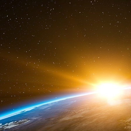
irakiens et le terroriste Mohammed Atta avant 
Robert Kagan a eu ou a encore de l’influence d
l’orientation de la politique étrangère des État
Institution, le think-thank Council of Foreign R
étrangères (sous présidence démocrate et répub
L’influent politologue américain est égalem
contribue aux journaux et revues suivants : Th
Commentary, World Affairs, Policy Review et Fo
Foreign Affairs, la voix de Washington
Fondé en 1922, Foreign Affairs est un bimestri
traitant de politique internationale, est pub
Relations.
Ce magazine réunit la crème des universit
politiques américains en charge de la politiqu
est considérable et Foreign Affairs est connu 
date, comme par exemple, en 1993, « The 