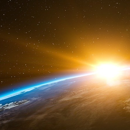
Fille de Sherwin B. Nuland, chirurgien et écrivai
premières loges des évènements à Kiev en 20
fuité en 2017, sur lequel on peut entendre Vic
d’État ukrainien de 2014 était piloté par les É
février 2014, Victoria Nuland avait donné son 
EU ! » Victoria Nuland a par ailleurs récemment
que les États-Unis :
« travaillaient avec les Ukrainiens sur les man
recherche puissent tomber aux mains des
approcher ». « L’Ukraine dispose d’installatio
assez inquiets de la possibilité que les forces r
Putin has the blood of thousands of Ukrainians 
his hands. The United States and our Allies a
will keep increasing the pressure on the Krem
pic.twitter.com/j2utkzYvvP
— Under Secretary Victoria Nuland (@UnderSe