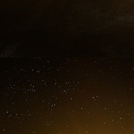
« nationalisme suicidaire des indépendantis
L’article de Robert Kagan précède — et e
secrétaire d’État Antony Blinken et du secrétai
en Ukraine le 25 avril 2022. Les propos tenu
comme un appel à lancé Washington à ne p
comportement de Washington dans la deuxi
assurément d’une Amérique entendant s’impli
moins assumant son implication — qui n’e
récemment noté le grand reporter français Geo
Plus
s’impliquer sans aller à la confrontati
des scénarios envisagés par Washington con
conflit russo-ukrainien.
Le fait qu’une figure
Robert Kagan, se mette à laisser de côté ce q
demander — sans que cela ne se produise fo
dureté réelle face à Vladimir Poutine, montre
aller au-delà de sa traditionnelle logique
Ukrainiens est à ses yeux quantité (très) néglig