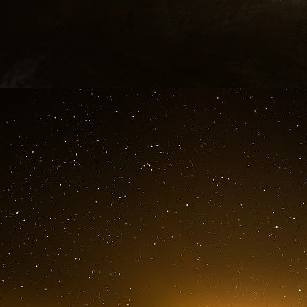
L’auteur de l’article ne passe pas par quat
premières lignes : «
Bien qu’il soit obscèn
inhumaine de Poutine contre l’Ukraine, insist
provoquée induit en erreur
. »
Pour préciser son propos, Robert Kagan va j
conséquence des efforts déployés par les États-
le continent asiatique, alors que les attent
réponse à la présence dominante des États-Unis
pas autrement aujourd’hui :
les choix russes 
des États-Unis et de leurs alliés en Europe aprè
Mais ce n’est pas pour autant que Robert Kaga
du 24 février est due à la menace exercée pa
refuse de souscrire à cette thèse et défend a
menacée par les Occidentaux que ne l’était 
En bon néo-conservateur, Robert Kagan voit 
aurait aimé que la Russie soit aspirée par l’h
libéral ») dans les années 90. Cela n’ayant 