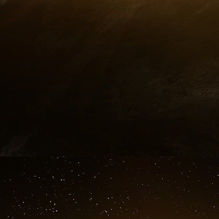
Son mari Robert Kagan, qui descend par son pè
pas moins impliqué dans l’appareil d’État US.
néo-conservateurs et un adepte fidèle de l’int
de l’ « ordre libéral », Robert Kagan est dep
incontournable des arcanes de la politique étr
Républicain jusqu’à son soutien apporté à Hilla
fondateur du think-thank PNAC (Project for t
nouveau siècle américain — créé en 1996 et d
dans le façonnement de la politique étrangèr
— une organisation dont les principes fonda
Cheney, Donald Rumsfeld, Paul Wolfowitz, Elli
Dobriansky, Aaron Friedberg et Francis Fukuy
Le PNAC a joué un rôle de premier plan dans 
alors qu’il a été établi que les informations
Standard dès janvier 2002 concernant l’I
(allégations concernant le soutien appor
d’entrainement de terroristes sur le sol irakie