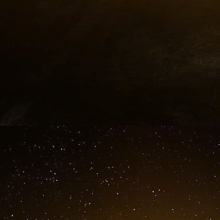
À ce stade, difficile de confirmer cette hy
volontaire de
la guerre en Ukraine servirait 
mondialisation pensé à Davos
. En ce q
renseignées aux États-Unis et un homme d’une g
US, Robert Kagan a sans doute un début de ré
Le fait qu’Israël, un pays qui compte é
américains, se détourne désormais sans ve
la sphère chinoise
— alors que bien évidemme
occidentale suicidaire de sanctions, à laquell
apporte un début de confirmation à cette hypo
conservatisme vers la régionalisation de la mon
Robert Kagan n’est pas n’importe qui
Robert Kagan est l’époux de Victoria Nul
responsable des Affaires politiques auprès du s
mai 2021. Victoria Nuland a été ambassadeur
2008), porte-parole du Secrétariat d’État (mai
en charge de l’Europe et de l’Eurasie (septemb