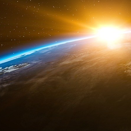
velléités russes dans l’œuf, particulièrement
est de l’Ukraine.
Taper à temps et si nécessaire 
Un logiciel qui ne fonctionne pas, ce que
lorsqu’il peine à convaincre sur la diffé
avouant au passage que le rejet que suscite
Les États-Unis en Ukraine : pour gagner ou po
Sur la situation actuelle en Ukraine, la 
comprend que, selon lui, il est trop tard pour 
de la Russie auraient dû être tempérées p
commettre les mêmes erreurs dans d’autres ré
États-Unis de risquer la confrontation avec de
sont aux premiers stades de leur ambition et d
déjà consolidé des gains substantiels.
»
Cela voudrait dire que repousser les Russes
Washington. Kagan se fait d’ailleurs un plai
l’indépendance de l’Ukraine,
le président Geo