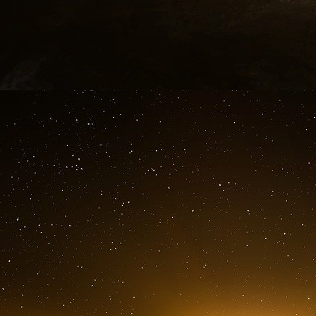
commission des anciens combattants de la Ch
vice-présidente de la commission des voies et
Raja Krishnamoorthi, membre de la commis
Chambre des représentants ; et Andy Kim, me
de la Chambre des représentants et membre de
la Chambre des représentants.
Tôt le matin du mercredi 3 août, la présidente 
Tsai Ing-wen (蔡英文). Elle doit ensuite assiste
du Yuan législatif, où elle rencontrera le prés
錫堃), entre autres législateurs.
me
La délégation de M
Pelosi participera ensuit
me
midi, M
Pelosi et les congressistes participa
La prochaine question est de savoir quelles me
de la tournée éclair de Pelosi à Taïwan. La Chi
réelles dans le détroit de Taïwan, ainsi 
méridionale, a envoyé des navires de guerre au