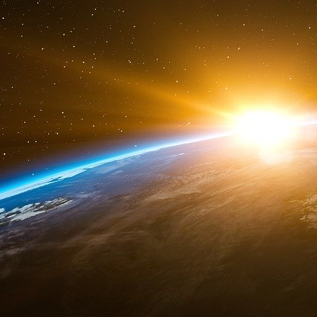
Le porte-avions et son groupe aéroporté « e
Pacifique occidental », a déclaré un responsabl
Au même moment, un navire amphibie de la mar
Taïwan, selon l’US Naval Institute (USNI), un
américaine.
Le « Ronald Reagan » et le « Tripoli » transp
à la pointe de la technologie, selon l’USNI.
Le Pentagone a assuré que la présence de ces
me
liée à la visite de M
Pelosi, le plus haut res
Gingrich, alors président de la Chambre des re
« Nous veillerons à ce que sa visite se déroul
parole du Conseil de sécurité nationale, John Ki
El Periodico