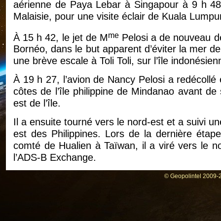
aérienne de Paya Lebar à Singapour à 9 h 48 
Malaisie, pour une visite éclair de Kuala Lumpu
me
À 15 h 42, le jet de M
Pelosi a de nouveau déc
Bornéo, dans le but apparent d’éviter la mer de
une brève escale à Toli Toli, sur l’île indonési
À 19 h 27, l’avion de Nancy Pelosi a redécollé e
côtes de l’île philippine de Mindanao avant de 
est de l’île.
Il a ensuite tourné vers le nord-est et a suivi un
est des Philippines. Lors de la dernière étape
comté de Hualien à Taïwan, il a viré vers le n
l’ADS-B Exchange.
Le jet a ensuite tourné vers le nord-ouest et a
© Geopolintel 2009-2
Taipei et Taoyuan avant d’atteindre sa destinat
me
La délégation de M
Pelosi comprend Gregor
affaires étrangères de la Chambre des repré