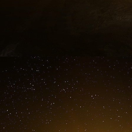
AFP / elPeriódico 02-08-22
Plusieurs navires de guerre américains croisa
lorsque la présidente de la Chambre des représ
l’île, que la Chine considère comme l’une d
militaires.
La Chine a annoncé que son armée lancerait des
à cette visite.
Parallèlement, la Septième flotte américaine 
avions « USS Ronald Reagan », qui croise dans 
en mer des Philippines, au sud de Taïwan.
La marine américaine a publié des image
manœuvres dimanche avec le cargo « USS Car