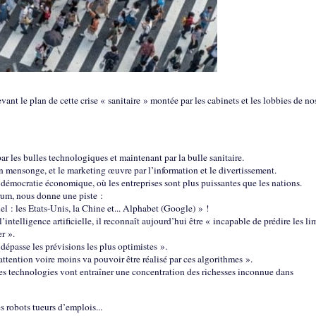
ant le plan de cette crise « sanitaire » montée par les cabinets et les lobbies de no
»
r les bulles technologiques et maintenant par la bulle sanitaire.
n mensonge, et le marketing œuvre par l’information et le divertissement.
a démocratie économique, où les entreprises sont plus puissantes que les nations.
um, nous donne une piste :
el : les Etats-Unis, la Chine et... Alphabet (Google) » !
’intelligence artificielle, il reconnaît aujourd’hui être « incapable de prédire les li
er ».
e dépasse les prévisions les plus optimistes ».
ttention voire moins va pouvoir être réalisé par ces algorithmes ».
s technologies vont entraîner une concentration des richesses inconnue dans
s robots tueurs d’emplois...