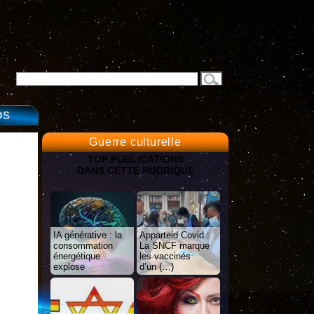
OS
Guerre culturelle
TOP PUBLICATIONS
DANS CETTE RUBRIQUE
IA générative : la
Apparteid Covid :
consommation
La SNCF marque
énergétique
les vaccinés
explose
d’un (…)