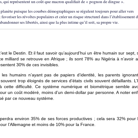
es, qui représentent un coût que macron qualifiait de « pognon de dingue ».
planète puisque les courbes démographiques se régulent toujours pour aller vers
 favoriser les révoltes populaires et créer un risque structurel dans l’établissement 
ndonner ses libertés, ainsi que la plus intime qu’il soit, sa propre vie.
st le Destin. Et il faut savoir qu’aujourd’hui un être humain sur sept, 
e ce milliard se retrouve en Afrique ; ils sont 78% au Nigéria à n’avoir
ésentent 30% de ces invisibles.
les humains n’ayant pas de papiers d’identité, les parents ignorant
 souvent trop éloignés de services d’états civils souvent défaillants. L
cette difficulté. Ce système numérique et biométrique semble avo
 pour un coût modéré, moins d’un demi-dollar par personne. A noter enf
orisé par ce nouveau système.
erdra environ 35% de ses forces productives ; cela sera 32% pour l’I
pour l’Allemagne et moins de 10% pour la France.