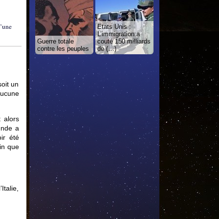
d’une
Etats Unis :
L’immigration a
Guerre totale
couté 150 milliards
contre les peuples
de (…)
soit un
 aucune
 alors
’Inde a
ir été
in que
talie,