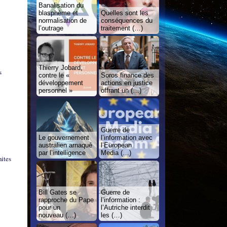
Banalisation du
blasphème et
Quelles sont les
normalisation de
conséquences du
l’outrage
traitement (…)
Thierry Jobard,
s
contre le «
Soros finance des
développement
actions en justice
personnel »
offrant un (…)
Guerre de
Le gouvernement
l’information avec
australien arnaqué
l’European
par l’intelligence
Media (…)
mites
Bill Gates se
Guerre de
rapproche du Pape
l’information :
pour un
l’Autriche interdit
nouveau (…)
les (…)