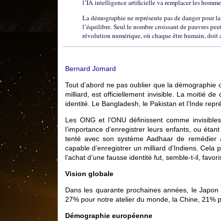
l’IA intelligence artificielle va remplacer les homm
La démographie ne représente pas de danger pour la 
l’équilibre. Seul le nombre croissant de pauvres peut
révolution numérique, où chaque être humain, doit aba
Bernard Jomard
Tout d’abord ne pas oublier que la démographie c’e
milliard, est officiellement invisible. La moitié d
identité. Le Bangladesh, le Pakistan et l’Inde repr
Les ONG et l’ONU définissent comme invisibles 
l’importance d’enregistrer leurs enfants, ou étant
tenté avec son système Aadhaar de remédier à 
capable d’enregistrer un milliard d’Indiens. Cela
l’achat d’une fausse identité fut, semble-t-il, fav
Vision globale
Dans les quarante prochaines années, le Japon p
27% pour notre atelier du monde, la Chine, 21% 
Démographie européenne