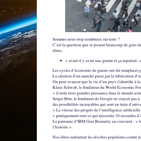
Sommes nous trop nombreux sur terre ?
C’est la question que se posent beaucoup de gens dev
élites.
« avant il y avait une guerre et ça repartait. 
Les cycles d’économie de guerre ont été remplacés pa
La création d’un marché passe par la fabrication d’u
On peut avancer que la vie d’un pays s’identifie à l
Klaus Schwab, le fondateur du World Economic For
« il reste trois grandes puissance dans le monde actu
Sergei Brin, le fondateur de Google ne croyait pas à l
des possibilités incroyables qui sont en train d’arriv
« La vitesse des progrès de l’intelligence artificiell
« pratiquement tout ce qui nécessite 10 secondes d’a
La patronne d’IBM Gini Rrometty en convient : « le
l’histoire ».
Nos élites redoutent les révoltes populistes contre le