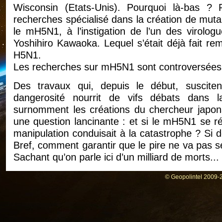
Wisconsin (Etats-Unis). Pourquoi là-bas ?
recherches spécialisé dans la création de mut
le mH5N1, à l’instigation de l’un des virolo
Yoshihiro Kawaoka. Lequel s’était déjà fait re
H5N1.
Les recherches sur mH5N1 sont controversées 
Des travaux qui, depuis le début, susciten
dangerosité nourrit de vifs débats dans l
surnomment les créations du chercheur japonai
une question lancinante : et si le mH5N1 se r
manipulation conduisait à la catastrophe ? Si 
Bref, comment garantir que le pire ne va pas se
Sachant qu’on parle ici d’un milliard de morts...
Sachant, aussi, que des cas d’infections en lab
© Geopolintel 2009-2
ces dernières années... A l’échelle du monde,
mortels (SRAS, H1N1) qui, si elles n’ont pas p
lorsqu’on songe au mH5N1. Et de fait, c’est 