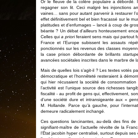
Or le fleuve de la colère populaire a débordé.
regagner son lit. Ceci malgré les injonctions 
vaines… sans pour autant parvenir à restaurer l’
effet définitivement bel et bien fracassé sur le m
platitudes et d’enfumages – lancé à coup de gros
béante ? Un débat d’ailleurs honteusement encadr
Celles qui
a priori
feraient sens mais qui partout f
France et l’Europe subissent les assauts répét
ponctionnés sur les revenus des classes moyennes 
la case prison débordante de brillants
startup
avancées sociétales inscrites dans le marbre de la 
Mais de quelles lois s’agit-il ? Les textes votés p
démocratique et l’honnêteté resteraient à démon
qui hier récusaient la société de consommation 
l’activité est l’unique source des richesses tang
fiscalité - au profit de gens qui, effectivement, 
d’une société dure et intransigeante aux «
gen
M. Hollande. Parce qu’à gauche, pour l’internat
demeure radicalement inchangé.
Ces questions lancinantes, au-delà des fins de 
signifiant-maître de l’actuelle révolte de la Fr
l’État jacobin hyper centralisé, surtout depuis ses