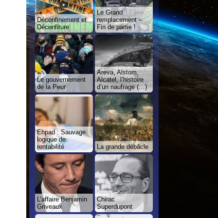
Le Grand
Déconfinement et
remplacement –
Déconfiture
Fin de partie !
Areva, Alstom,
Le gouvernement
Alcatel, l’histoire
de la Peur
d’un naufrage (…)
Ehpad : Sauvage
logique de
rentabilité
La grande débâcle
L’affaire Benjamin
Chirac
Griveaux
Superdupont