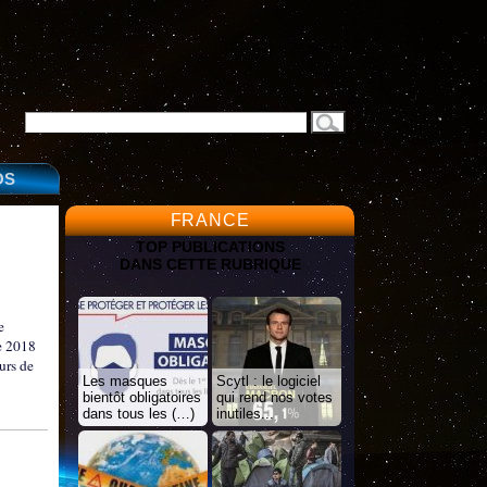
OS
FRANCE
TOP PUBLICATIONS
DANS CETTE RUBRIQUE
e
e 2018
urs de
Les masques
Scytl : le logiciel
bientôt obligatoires
qui rend nos votes
dans tous les (…)
inutiles...