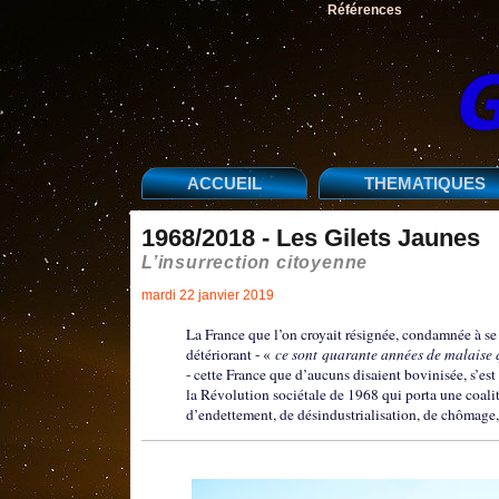
Références
ACCUEIL
THEMATIQUES
1968/2018 - Les Gilets Jaunes
L’insurrection citoyenne
mardi 22 janvier 2019
La France que l’on croyait résignée, condamnée à se ta
détériorant - «
ce sont quarante années de malaise 
- cette France que d’aucuns disaient bovinisée, s’est
la Révolution sociétale de 1968 qui porta une coal
d’endettement, de désindustrialisation, de chômage,