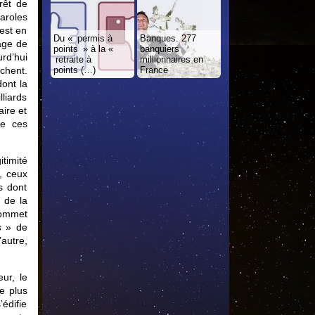
rêt de
aroles
est en
Du « permis à
Banques. 277
age de
points » à la «
banquiers
rd’hui
retraite à
millionnaires en
chent.
points (…)
France
dont la
liards
ire et
de ces
itimité
, ceux
s dont
s de la
 sommet
s
» de
autre,
ur, le
e plus
’édifie