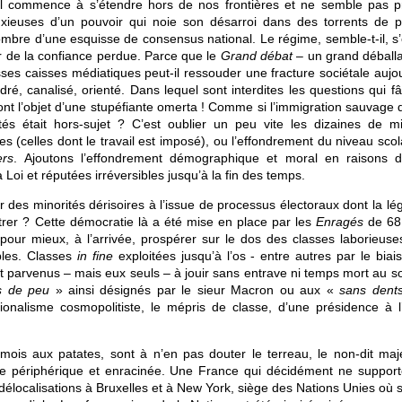
 Il commence à s’étendre hors de nos frontières et ne semble pas p
anxieuses d’un pouvoir qui noie son désarroi dans des torrents de p
ombre d’une esquisse de consensus national. Le régime, semble-t-il, s’
ur de la confiance perdue. Parce que le
Grand débat
– un grand déball
ses caisses médiatiques peut-il ressouder une fracture sociétale aujou
é, canalisé, orienté. Dans lequel sont interdites les questions qui fâ
ont l’objet d’une stupéfiante omerta ! Comme si l’immigration sauvage 
és était hors-sujet ? C’est oublier un peu vite les dizaines de mil
(celles dont le travail est imposé), ou l’effondrement du niveau scola
ers
. Ajoutons l’effondrement démographique et moral en raisons 
Loi et réputées irréversibles jusqu’à la fin des temps.
ar des minorités dérisoires à l’issue de processus électoraux dont la lég
trer ? Cette démocratie là a été mise en place par les
Enragés
de 68
pour mieux, à l’arrivée, prospérer sur le dos des classes laborieuse
ibles. Classes
in fine
exploitées jusqu’à l’os - entre autres par le biai
sont parvenus – mais eux seuls – à jouir sans entrave ni temps mort au
s de peu
» ainsi désignés par le sieur Macron ou aux «
sans dent
ionalisme cosmopolitiste, le mépris de classe, d’une présidence à l’
mois aux patates, sont à n’en pas douter le terreau, le non-dit maje
ance périphérique et enracinée. Une France qui décidément ne support
 délocalisations à Bruxelles et à New York, siège des Nations Unies où s