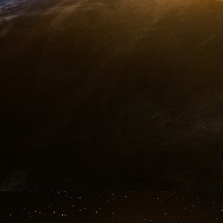
venger ? » (Reagan, allocution télévisée du 23 mars 1983).
(10) « Press conference on security matters at the National
mai 2000.
(11) Cité par Ivo Daadler et Karla Nieting, dans La stratégie
français des relations internationales, Paris, 2002.
(12) L’objectif de cette révision était une réduction finale d
à deux mille cinq cents.