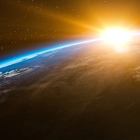
Etats-Unis. Le jeune secrétaire américain à la
annuler « Safeguard » s’appelle Donald Rumsf
offensif, avec l’amélioration des missiles int
volet défensif. Cette éclipse de la défense ant
mars 1983.
Ce jour-là, dans le discours qui officialise l’
« guerre des étoiles »), le président Ronald R
les armes nucléaires « obsolètes et ineffica
globale, fondée sur des satellites et des lasers
missile balistique intercontinental à charge n
discours a marqué la mémoire collective en 
induisait et de l’asphyxie consécutive qui mi
toutefois nuancer : comme on l’a vu, l’URSS di
en matière antimissile. De plus, l’ambition de l
1987, il ne s’agit déjà plus que de protéger le
première frappe russe.
En 1991, l’IDS est rebaptisée « Protection gl
nombre de cibles à intercepter est réduit. L