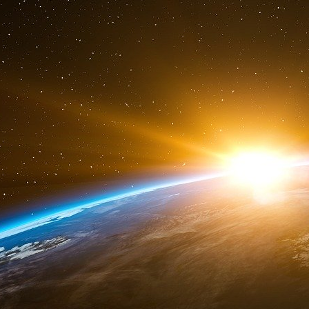
Brodie peut répondre en publiant la même année
la destruction mutuelle assurée (mutually assu
la sécurité des Etats-Unis de la capacité
inacceptable pour des raisons morales (7). D
répartition entre attaque et défense découl
antimissile, nécessité morale à laquelle la ps
La date du débat de 1959 entre Brodie et Morge
du président Kennedy, est importante. Se com
c’est ne pas considérer la vulnérabilité améric
les Américains citent souvent le sermon célèb
dans lequel le pasteur puritain John Whintrop
fortune étonnante. Loin, bien loin de Machiav
sur la colline » (city upon the hill), point 
comporter moralement pour l’édification des
fonctions, Kennedy cita ce sermon (8). Plusi
présidences « morales » se rattache, signe for
importants (9).
Dans cette filiation, les projets actuels reno