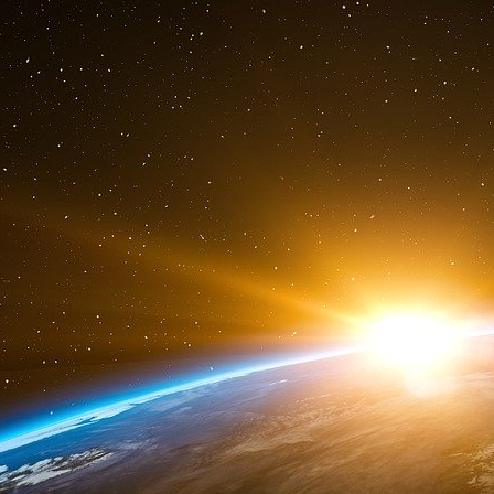
Notes
(1) Rapport d’information n° 2961 sur les projets américains 
présidence de l’Assemblée nationale.
(2) Entre autres, augmentation du nombre de missiles Polar
stratégiques.
(3) Les Etats-Unis se sont retirés de ce traité en juin 2002.
(4) Lire Norman Spinrad, « Quand “la guerre des étoiles” devi
(5) Militaire et historien, il a fait partie de l’état-major de Na
notamment un Précis de l’art de la guerre (1839), réédition 
(6) Bernard Brodie, Strategy in the Missile Age. Princeton Un
(7) « Il faut avoir une foi extraordinaire en la technologie,
seulement des défenses actives », Strategy in the Missile A
défense contre les missiles balistiques, Institut de stratégie
(8) Discours de John Fitzgerald Kennedy à Boston (Massachu
(9) Dont la justification « morale » a marqué les esprits : «