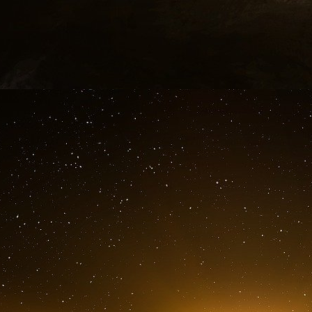
les grands centres de population, cibles prob
protection sont prévus, dotés de missiles eux 
missiles ennemis tant en deçà qu’au-delà de l
Des armes nucléaires obsolètes
Face à la réaction très négative des citoyens 
avec des armes nucléaires à leur porte, 
« Safeguard », un programme « dérivé » ne pro
sites de lancement de missiles intercontine
Vietnam a creusé les déficits et, devant le coû
« Safeguard ». De son côté, l’URSS bâtit de
Moscou, aucune réaction de la population n’em
réalisation de ce projet et l’installation des miss
Le traité antimissile balistique (ABM) (3) de 19
russes et américains, pour des raisons d’équi
système américain est abandonné pour des rais
d’efficacité technique, alors que le systèm
performant, demeure. Cette première course a