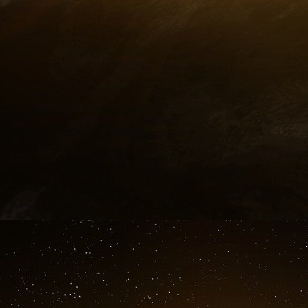
précédant son élection, M. Bush soulignait a
missiles nucléaires offensifs, jusqu’au « plus 
sécurité nationale (10) ». La même année, l
déclarait lors d’une tournée en Europe que po
« question de morale », et non technologique (
(nuclear review) par le même président Bush a
ressemblé à un examen de conscience national 
leur temps par Kennedy et Reagan.
Le rapport parlementaire français de 2001, e
fondement de la défense antimissile américaine
de la métaphysique providentialiste dans la 
recommencée des programmes de défense antim
rien ne fera renoncer Washington au mouveme
pour le Vieux continent : programme NMD amé
européenne ? Tel est le vrai choix.
Source :
http://www.monde-diplomatique.fr/20..