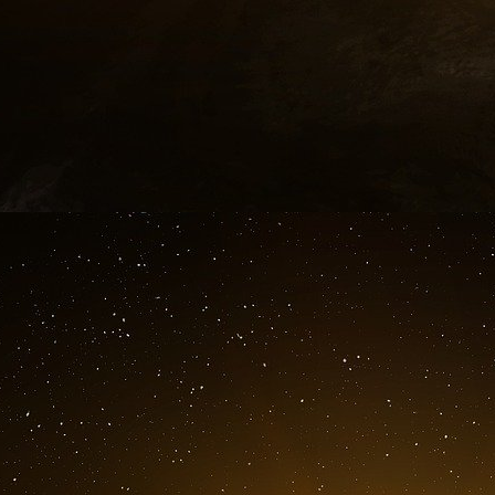
l’abandon de « Safeguard » se reproduit : l’I
marque une rupture avec l’élan reaganien, le
désormais l’effort national sur une défense anti
terrain) capable d’intercepter des vecteur
« voyous » : la leçon de la première guerre d
des frappes de Scud irakiens, en particulier
antimissile de théâtre remplace donc la défen
intercontinentale, basée sur une opposition ent
Ainsi, entre 1957 et 1991, seule l’URSS a pu 
intercontinental effectif. Aux Etats-Unis, le
des déclarations politiques retentissantes,
opérationnel généralisé et cohérent.
Elu en 1992, le président William Clinton av
territoire à une défense de théâtre, rebaptisan
stratégique en une Organisation de la défense 
C’est pourtant sous sa présidence qu’appa
l’antimissile, fruit d’un rapport de forces ent