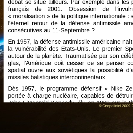
débat se situe ailleurs. Par exemple dans les 
français de 2001. Obsession de l’invulné
« moralisation » de la politique internationale : 
l’éternel retour de la défense antimissile a
consécutives au 11-Septembre ?
En 1957, la défense antimissile américaine naît
la vulnérabilité des Etats-Unis. Le premier S
autour de la planète. Traumatisée par son célè
glas, l’Amérique doit cesser de se penser c
spatial ouvre aux soviétiques la possibilité d’a
missiles balistiques intercontinentaux.
Dès 1957, le programme défensif « Nike Zeu
portée à charge nucléaire, capables de détruire
John Fitzgerald Kennedy, élu en 1960 sur le t
© Geopolintel 2009-2
balistique (le missile gap), est bientôt le pre
à la fois sur un programme de perfectionnement
(2) et sur la voie de la défense antimissile. 
installer autour des villes américaines des silo