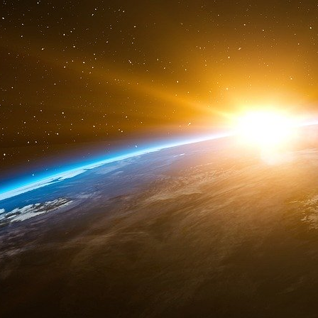
partir de 1995, un Congrès républicain conquéra
lequel s’appuie ce Congrès est la publicati
parlementaire, présidée par M. Rumsfeld, qui 
se fondant non plus sur les intentions des acteu
La même année, les essais nucléaires pakistanai
1 nord-coréen et d’un missile iranien valid
plaçant les démocrates sur la défensive. Capit
2001, le président George W. Bush donne à l
systématisation du concept par les Américai
augmentant les chances d’intercepter les pro
sont, depuis, les signes visibles de cette t
stratégique américaine.
L’idée de la défense antimissile ne date 
L’assurance d’une invulnérabilité de leur territo
le sentiment de sécurité des Etats-Unis, que
assimile très tôt à une Jérusalem terrestre. Da
américain ne constitue pas seulement un affron
de la liberté. Celui qui le commet est sacrilège,