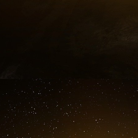
Dans cette éventualité de guerre punitive, la s
dilection pour l’offensive influencée par le 
postulat d’annihilation stratégique de l’adversair
De fait, la triade des moyens nucléaires – 
balistiques intercontinentaux, bombardiers 
toucher virtuellement tout le globe. Mais qu
l’invulnérabilité du sanctuaire – le territoire 
tout juste effacé par le feu nucléaire déclen
Harbor, les Etats-Unis ont vécu, dès les anné
russe – parce qu’elle pouvait atteindre leur
contrariant leur destinée manifeste. Hérésie d
dissuasion à laquelle sont contraints les Et
l’assurance d’une destruction mutuelle, censée
Casuistique nucléaire perverse qui revient, d
manière inacceptable avec le Mal.
A Oskar Morgenstern, cofondateur de la théori
of National Defense, défend encore l’offensive 