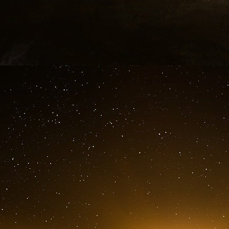
que les téléphones avaient été « formatés et re
Les détracteurs accusent von der Leyen et Sei
puissant exécutif de l’UE, en contrôlant étroit
cabinets des différents commissaires politiques 
Von der Leyen a survécu à un vote de défianc
premier contre un président de la Commissio
convoqué en partie à cause du scandale
l’utilisation abusive présumée des fonds de l
l’ingérence électorale.