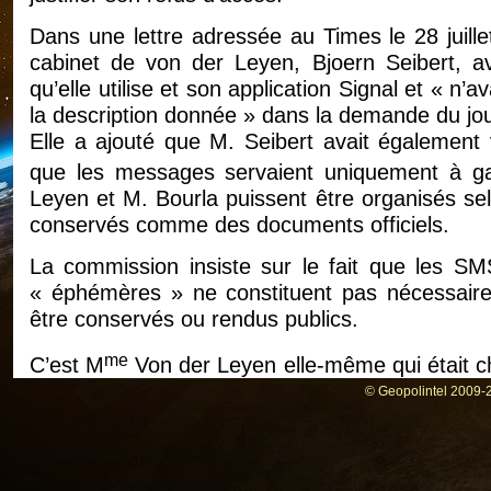
Dans une lettre adressée au Times le 28 juill
cabinet de von der Leyen, Bjoern Seibert, av
qu’elle utilise et son application Signal et « 
la description donnée » dans la demande du jou
Elle a ajouté que M. Seibert avait également 
que les messages servaient uniquement à ga
Leyen et M. Bourla puissent être organisés selo
conservés comme des documents officiels.
La commission insiste sur le fait que les SM
« éphémères » ne constituent pas nécessaire
être conservés ou rendus publics.
me
C’est M
Von der Leyen elle-même qui était c
des documents ayant une valeur et méritant d’
© Geopolintel 2009-2
La commission a également noté dans sa lett
« plusieurs fois » depuis l’échange des messa
2024. Son cabinet a déclaré que les anciens