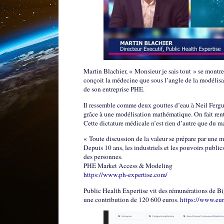
Martin Blachier, « Monsieur je sais tout » se montr
conçoit la médecine que sous l’angle de la modélisat
de son entreprise PHE.
Il ressemble comme deux gouttes d’eau à Neil Fergus
grâce à une modélisation mathématique. On fait rentr
Cette dictature médicale n’est rien d’autre que du m
« Toute discussion de la valeur se prépare par une m
Depuis 10 ans, les industriels et les pouvoirs public
des personnes.
PHE Market Access & Modeling
https://www.ph-expertise.com/
Public Health Expertise vit des rémunérations de B
une contribution de 120 600 euros.
https://www.euro