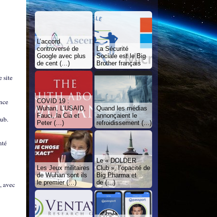
L’accord
controversé de
La Sécurité
Google avec plus
Sociale est le Big
de cent (…)
Brother français
 site
ance
COVID 19 :
Wuhan, L’USAID,
Quand les médias
Fauci, la Cia et
annonçaient le
lub.
Peter (…)
refroidissement (…)
nté
Le « DOLDER
Les Jeux militaires
Club », l’opacité de
de Wuhan sont ils
Big Pharma et
le premier (…)
de (…)
, avec