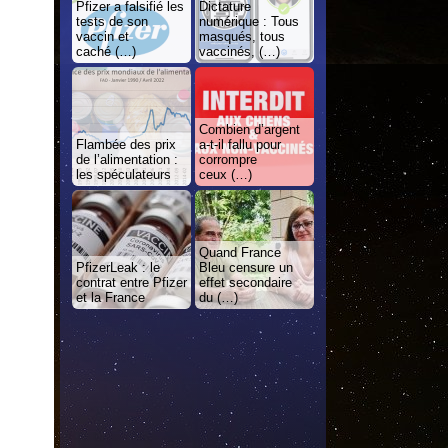
Pfizer a falsifié les
Dictature
tests de son
numérique : Tous
vaccin et
masqués, tous
caché (…)
vaccinés, (…)
Combien d’argent
Flambée des prix
a-t-il fallu pour
de l’alimentation :
corrompre
les spéculateurs
ceux (…)
Quand France
PfizerLeak : le
Bleu censure un
contrat entre Pfizer
effet secondaire
et la France
du (…)