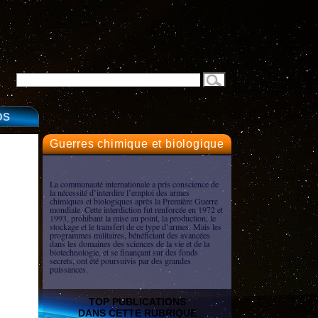
OS
Guerres chimique et biologique
La communauté internationale a pris conscience de
la nécessité d’interdire l’emploi des armes
chimiques et biologiques après la Première Guerre
mondiale. Cette interdiction fut renforcée en 1972 et
1993, prohibant la mise au point, la production, le
stockage et le transfert de ce type d’armes. Mais les
programmes militaires, bénéficiant des avancées
dans les domaines des sciences de la vie et de la
biotechnologie, et se finançant sur des fonds
secrets, ont été poursuivis par des grandes
puissances.
TOP PUBLICATIONS
DANS CETTE RUBRIQUE