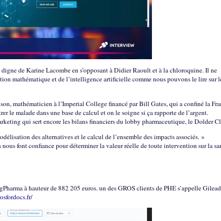
e digne de Karine Lacombe en s’opposant à Didier Raoult et à la chloroquine. Il ne
ion mathématique et de l’intelligence artificielle comme nous pouvons le lire sur le
on, mathématicien à l’Imperial College financé par Bill Gates, qui a confiné la Fr
er le malade dans une base de calcul et on le soigne si ça rapporte de l’argent.
arketing qui sert encore les bilans financiers du lobby pharmaceutique, le Dolder C
odélisation des alternatives et le calcul de l’ensemble des impacts associés. »
s nous font confiance pour déterminer la valeur réelle de toute intervention sur la sa
igPharma à hauteur de 882 205 euros. un des GROS clients de PHE s’appelle Gilead
sfordocs.fr/