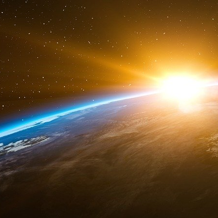
mais aussi de toutes nos équipes en France qui 
premiers en Europe à pouvoir bénéficier de
Président de Gilead France.
Le Groupe Profession Santé, organisateur du 
prix historique, une série de dispositifs cél
INNOVATION & GALIEN.
Le
Groupe Profession Santé
, est sponsorisé pa