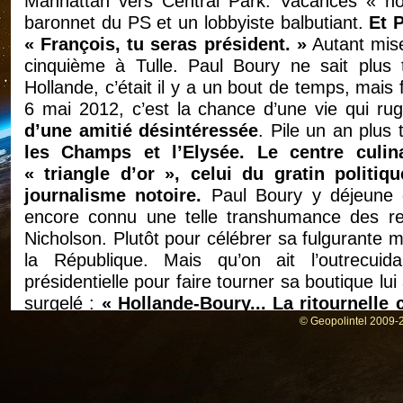
Manhattan vers Central Park. Vacances « nor
baronnet du PS et un lobbyiste balbutiant.
Et 
« François, tu seras président. »
Autant mise
cinquième à Tulle. Paul Boury ne sait plus 
Hollande, c’était il y a un bout de temps, mais 
6 mai 2012, c’est la chance d’une vie qui ru
d’une amitié désintéressée
. Pile un an plus
les Champs et l’Elysée. Le centre culin
« triangle d’or », celui du gratin polit
journalisme notoire.
Paul Boury y déjeune de
encore connu une telle transhumance des re
Nicholson. Plutôt pour célébrer sa fulgurante 
la République. Mais qu’on ait l’outrecuid
présidentielle pour faire tourner sa boutique 
surgelé :
« Hollande-Boury... La ritournelle c
seulement trois de plus depuis la président
© Geopolintel 2009-2
soit élu pour bien travailler. »
Il ne revendiq
L’essentiel, c’est que tout le monde croit savoi
téléphone,
qu’il peut grimper dans les burea