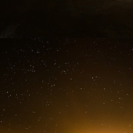
lui fait passer des messages sans lui flanquer 
Jean-Noël Tassez, conseiller de grands pat
progressé. Paul connaît tous les rouages de déc
rendez-vous.
C’est devenu une évidence qu’
humaine... Tout est dans Balzac. Le matin mê
reçu Paul Boury. Un peu paumé, Nonce Pao
bénéfices partent directement au CNC. Il faut 
vie est une forêt de lianes. Paul Boury lui m
Henri Proglio. Il y a un peu plus d’un an, l
souffrance, déjà décapité par un Hollande e
Proglio a finalement misé gros sur le rose, 
Le Monde
Paul Boury a reçu de l’argent du
Laboratoire Gi
Sa société
M et M Conseil
a perçu la somme de
M&M Conseil est spécialisé dans l’organisa
affaires publiques depuis 1990, il a organisé 
débats, forums, assises, opérations caritativ
expositions, voyages de presse, assemblée gé