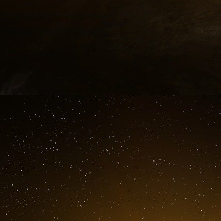
Ces fondations comptent parmi leur membres 
nous interroger sur leur rôle dans la politique 
Pour rafraîchir leur base de données, le
collaborateurs de parlementaires ou de ministr
La pratique ne s’arrête pas aux politiques, ell
« Le directeur général du LEEM (Les Entrepr
est un ancien des cabinets Aubry et Kouchner
notamment conseiller au cabinet de Philippe Ség
On a aussi le « club Hippocrate », qui entr
semaines, Gérard Bapt (PS) et Jean-Pierre Do
Françoise, à côté de l’Assemblée nationale, po
santé. La Générale de santé, Malakoff Médér
question « Traiter les maladies ou soigner les 
Et sans oublier les laboratoires qui sont ré
Galien :
«
Nous sommes fiers d’avoir obtenu ce prix qui 
formidable espoir qu’apportent les CAR T pour l
La mise à disposition de cette innovation est le
équipes de recherche et de production pour d