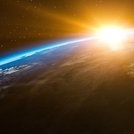
Nous organisons chaque année près d’une vin
«
rendez-vous majeurs où se réunissent les dé
autour de grands enjeux d’actualité et
« réglementaires
».
Quant à Macron il ne se cache pas de sa proxim
contact qui n’a jamais été aussi facile.
«
Emmanuel Macron n’a pas la colonne vertébra
Benoît Hamon 2017
«
Macron n’a qu’un sujet, c’est plaire aux lobby
Macron assume que dans son entourage il y 
monde de l’entreprise et ayant travaillé pour de
La question pour le Coronavirus serait de sav
a des liens avec le Laboratoire Gilead ?
Gilead sponsorise la Fondation Hôpital Saint 
comme la Fondation Paris Diderot et ce ne so
données publiques de l’organisme d’Etat
Base 