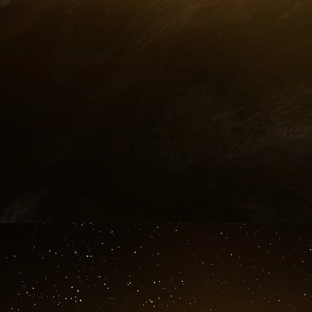
la majorité de la classe politique française ? D
représentant de gauche capable de vaincre la 
national lors de la prochaine présidentiell
moderne, européenne, mondialisée, affranchie 
bobos sans-frontièristes, internationalistes et p
Précisons enfin que le niveau moyen, intellec
brillant, hormis Peillon qui paraît vaguemen
Sous cet angle, malgré son évidente absence 
«
ne pourra jamais construire un pays de Liber
n’est pas gêné pour déclarer que la laïcité e
source dans l’illuminisme et la cabale
», appa
tréteaux.
Bref ces gens, ces prétendus candidats à la
façon éhontée la Liberté et le bien-vivre alors q
de plus asphyxiant, au plan moral comme au plan
bureaucratique de la société a dépassé depuis
vignette jaune, la rouelle à 4 € pour circuler d