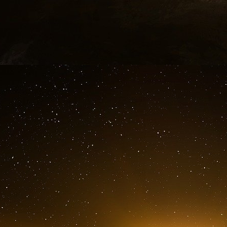
sirènes.
Un mot sur le revenu universel… universel 
C’est la
proposition phare
de Benoît Hamon, 
enfumer. Maintenant restera à savoir si le bo
car comment ne pas voir que le
Revenu pour
fainéants et de travail au noir en sus d’êtr
déshérités extra européens qui campent sous
par le pitre Bennahmias et portée par les Ve
aussi, on l’oublie un peu vite, par la ci-devant
Morizet.
C’est paraît-il l’une des idées neuves de la cam
sans distinction d’âge, sans considération d’act
la recherche d’emploi. Le bonheur quoi. Chaqu
soit le revenu des parents. Si on donne 700 
500 petits milliards par an, à peine un quart du
Maintenant la réalité vraie, nous l’avons en