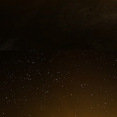
nom, leur ouvre grande les portes sur les onde
Enfin soyons-en assurés que ces gens ne son
totalement déconnectés du réel. Parce que le r
intéresse pas, seul l’empire des mots compte.
notre plus grand bonheur, l’assomption de la s
termites et du Meilleur des mondes d’Huxley. 
meilleur c’est… dernière citation de Daniel C
pouvoir de négociation des gens sur le marché 
Ajoutons à ce projet de revenu universel qui
l’être tout bientôt – en Gironde dès juin 
modeste, l’équivalent de notre RSA soit 560 € -
taxations exorbitantes. Il est vrai que le p
pactole faisant saliver tous les prébendiers qu
Un programme non-dit de spoliation généra
Précisons que cette ouverture au « droit à la 
parfaitement fidélisée, car qui ira voter contr
subsistance mensuelle ? Personne évidemmen