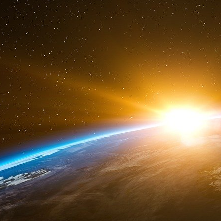
restrictions morales.
Seul l’ancien Premier ministre Emmanuel Val
d’exprimer des opinions assez cafouilleuses a
dossier. À ce propos Valls tranche indéniablem
reste de la brochette à tel point que l’on en 
sont pas une banale comédie, une mise en scè
faire désigner comme candidat unique, sauveur
coq des Asturies. En fait, de tous il est le plus
parce que le plus sauvagement déterminé. Son
qu’ils ne finissent par faire cause commune et 
Macronnade
Très inquiétant le choix d’Emmanuel Macron de s
à l’occasion d’une cérémonie d’hommage aux vi
Breitscheidplatz. Mais chez ce personnage, le 
acte manqué
qu’une véritable faute. Il a dû cr
trait… Selon lui «
l’usage de l’anglais transcend
une citoyenneté globale
». Discours en anglais 