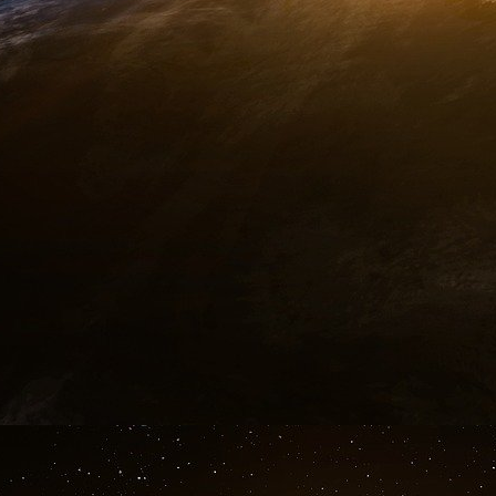
Croissance zéro, fuite des industries, augme
croissance exponentielle de la dette, inva
guerre
, insécurité partout, un terrorisme qui
morts en un an, comment peuvent-ils répétons-
se présenter aux suffrages des électeurs ?
Qui sont-ils d’ailleurs ?
Des politiciens professionnels qui n’ont jamais 
carrière dans un monde virtuel, une dimension 
des parasites de la vie réelle. Plus grave : pe
de vraies réponses aux vrais défis que doit s
Surtout pas les journalistes qui ne leur posen
des gens de presse qui sont d’abord des complic
la soupe.
À l’instar d’Elizabeth Martichoux, ex épouse 
Morelle, conseiller de M. Hollande après avoir 
qui faisait rémunérer son cireur de godasses p