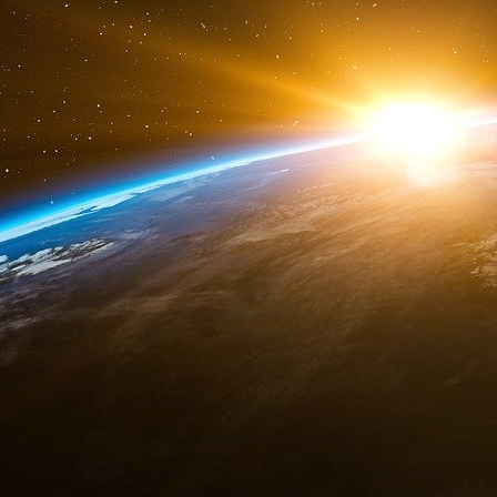
surréaliste le 11 janvier entre l’animateur
homologue, l’économiste Daniel Cohen. Leque
directeur du Département d’économie de l’Écol
Celui-ci du même souffle et en une seule ph
qu’il faut donc une mesure universelle pour tous,
cibler pour ceux qui gagnent moins de 2 000
pour les moins de 2000 € ». C’est une figure d
là, dire une chose pour mieux immédiatement in
Bref, nous avons ici une « universalité » qui r
sont condamnés les pires criminels, une perpét
de réclusion sous forme d’une peine dite
régulièrement des assassins présumés repenti
société, libérés et récidiver aussi sec.
Pas en reste, M. Cohen, formateur de nos élites
«
pour les étrangers : c’est la résidence en Fr
le système
». La messe est dite. Préparons-nous
faux réfugiés ou authentiques crève-la-faim,