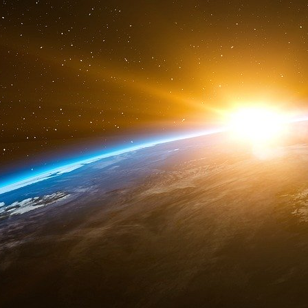
alimentera les caisses publiques si le plus g
l’État providentiel ? Une dépendance à l’égard d
fermer le robinet à sa convenance) qui ressem
servitude sacrément tentante à une époque où i
trouver un emploi ne serait-ce qu’alimentaire.
Quant à nos candidats, ceux-ci passent sous s
programme, en réalité un
non-dit
délibéré : la
c’est-à-dire foncièrement (!) contre l’
égalité 
cousue, le temps de la campagne, nul n’évoque
qu’en réquisitionnant les héritages, l’État se
montants. Cela rappelle les milliards des Cong
volés à l’Église catholique en 1905 lors de la Sé
Reste que ces économistes super diplômé
qu’idéologues messianistes, ne se demandent
confisqués, ni quel sera à ce moment-là l’état
pour se poser des questions aussi triviales.