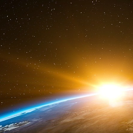
Un seul objectif : « battre l’extrême droite, 
Tous cependant, ces grands tolérants, se trouve
«
battre l’extrême droite, Fillon et la fascist
programme, sans que l’on sache très bien en q
pour des libertés qui de toutes les façons fond
Mais brandir un épouvantail de nuées, évoquer 
le meilleur moyen de rabattre le troupeau
travaillent par suggestion, dans le vague, le 
alouettes… quoiqu’eux-mêmes soient ineffables
ce qu’il aime entendre de la part des politique
sans effort et en se laissant bercer et fas
tentateurs jouant allégrement de la flûte de Ha
En résumé, ces gens nous donnent le spectacl
d’autre. Maintenant il faudrait voir l’envers vé
rien que 160 milliards de déficit pour la sécu
présenter devant leurs concitoyens dans un te
pareille débâcle ?