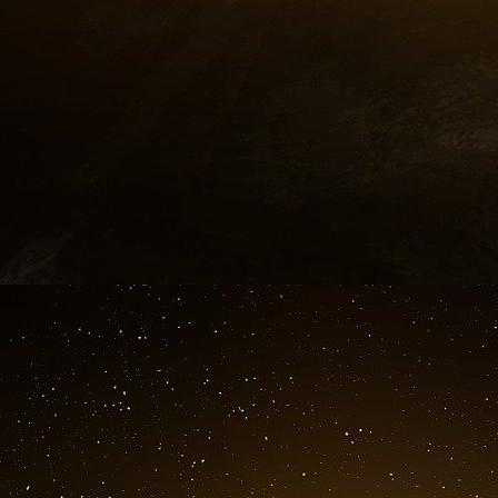
Pour la Gauche qui avance masquée et progres
dispositifs institutionnels (car ce que fait de p
au contraire elle surenchérit), il s’agirait d’un
de « réparer » les inégalités. Ah le joli mot,
Rép
« réparation du monde »,
tikkoun
, étant un con
Peillon et revendiquée par icelui.
Libéraliser/dépénaliser le cannabis
Abordé au cours du second débat tout aussi 
question cruciale dans un pays en pleine r
dépénalisation de la consommation du cannab
Santé publique (la santé à bon dos !). Personne
sachant que ce psychotrope modifie la perce
temps et des distances.
Pour ceux qui l’ignoreraient, le chanvre in
névropathes qui finiront par saturer nos étab
reçoit en attendant les bénédictions de nos 
désinhibées,
fluides
selon l’expression à la mod