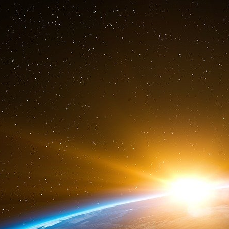
conduit à présent à débiner son ancien patron
son émission « État de santé » diffusée le 26
journaliste n’avait pas hésité à se contredire
senties à propos du droit à l’avortement à qu
grand mépris des téléspectateurs.
Un président normal vraiment démocratiqu
Pour ne pas conclure, affirmons qu’Hollande au
le premier président vraiment
démocratique
… 
n’importe quel abruti de base aura été libre de 
premier boutiquier venu aurait pu, avec un
discours, bredouiller sur le front des troupes 
encore
taper la bise
à Frau Merkel.
Un peu comme lorsque le populo se trouve devan
ne peut qu’apprécier puisqu’il n’y rien à compr
et autres
installations
ne créent en effet pas d
entre l’artiste et l’admirateur. Celui-ci n’est pa
long labeur et d’un don inné, et que par cons