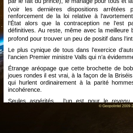
par le fait du prince), le mariage pour tous et l
(voir les dernières dispositions arrêtées p
renforcement de la loi relative à l’avorteme
l’État alors que la contraception ne l’est
définitives. Au reste, même avec la meilleure 
profond pour trouver un peu de positif dans l’i
Le plus cynique de tous dans l’exercice d’aut
l’ancien Premier ministre Valls qui n’a évidemm
Étrange aréopage que cette brochette de bobo
joues rondes il est vrai, à la façon de la Brisé
qui hurlent ordinairement à la parité hommes
incohérence.
Seules aspérités… l’un est pour le
revenu 
© Geopolintel 2009-2
trouvailles avec cette autre coquecigrue, le 
mieux – l’autre est contre, Montebourg. À par
gratis
. Cela fait deux cents ans que l’on res
grande majorité de nos contemporains conti