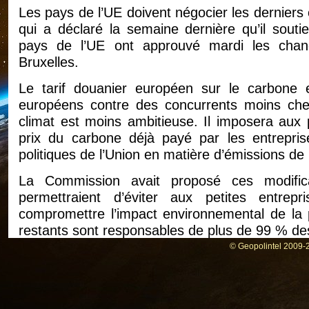
Les pays de l’UE doivent négocier les dernier
qui a déclaré la semaine dernière qu’il soutie
pays de l’UE ont approuvé mardi les chan
Bruxelles.
Le tarif douanier européen sur le carbone 
européens contre des concurrents moins cher
climat est moins ambitieuse. Il imposera aux 
prix du carbone déjà payé par les entrepris
politiques de l’Union en matière d’émissions d
La Commission avait proposé ces modificat
permettraient d’éviter aux petites entrep
compromettre l’impact environnemental de la p
restants sont responsables de plus de 99 % des
© Geopolintel 2009-2
En vertu de ces modifications, le droit de
entreprises qui importent plus de 50 tonn
l’acier, du ciment, de l’aluminium et des engrais
Cette mesure remplace les règles actuelles, en