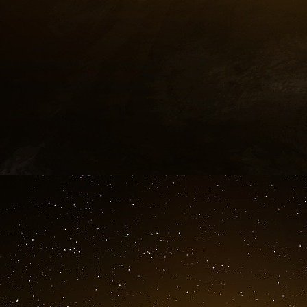
économiques, c’est tout leur entourage qui en
Vanessa Engel, responsable Philanthropie Fr
Denis, les femmes représentent 51 % de la pop
les moteurs clés de la croissance, tels que l’e
défis, nous nous engageons à connecter nos
investissements philanthropiques. C’est l’oppor
démontrer leur impact, ce qui peut les aider 
privés et à influencer les pratiques. »
« Lorsqu’une femme lance une entreprise, la c
financement et l’acquisition de nouveaux cli
responsable France pour WEConnect internat
entreprises dirigées par des femmes à des ache
Une initiative dont le développement en Fra
devons poursuivre nos efforts pour rendre l’e
inclusifs », insiste Laura Valentina Natera.
Annabelle Azoulay, managing director au sei
rappelle le lancement de « Spark France », u