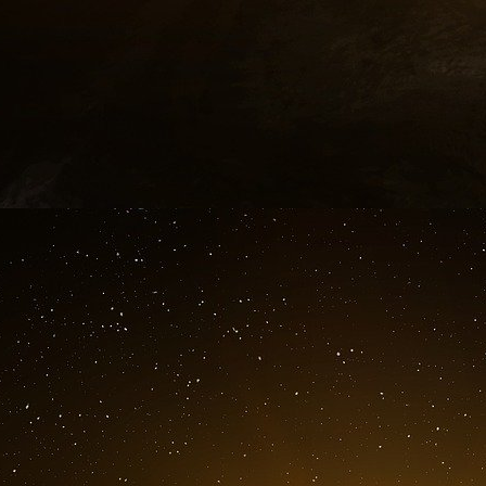
leur croissance, a déclaré Kyril Courboin,
servons la France depuis plus de 150 ans, notr
poursuivons nos engagements pour une économi
Soutenir l’entrepreneuriat inclusif
« Nous avons choisi la Seine-Saint-Denis parce 
la population la plus jeune, affectée par un t
pouvons trouver plus d’une centaine de national
Courboin. JPMorganChase a très vite compris
programmes qui aident les publics en difficulte
de leur territoire. Depuis six ans, la sociéte
notamment permis à plus de 8 700 micro-ent
résilience financière. Cet investissement a ég
– en mettant l’accent sur celles détenues par d
à créer ou conserver plus de 2 400 emplois.
En 2023, la société a réinvesti 70 millions 
France à 100 millions de dollars. Inco est l’une 
collaboration avec JPMorganChase pour soute