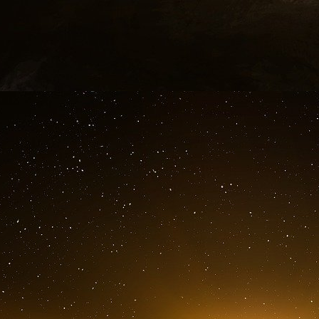
de la banque JP Morgan pour la transformer sur
sociale.
La philanthropie a permis à Bill Gates de s’e
Morgan veut s’emparer de l’aide sociale en
communauté.
Ces deux étapes annoncent le futur de notre 
l’Etat français avec l’aide d’Emmanuel Macron 
Depuis 2018, la JP Morgan a fait de la Seine S
actions philanthropiques hors du pays. En
engagement pour cinq ans, qui portera son aide 
50 millions de dollars supplémentaires ont finan
des femmes » ou « ayant un impact positif sur
Bpifrance, correspond au dispositif que la JP 
La France est le premier bénéficiaire, 
philanthropiques de J.P. Morgan
En 2024, INCO et JP Morgan se sont associés
Saint-Denis Le programme Go Incub accompagn