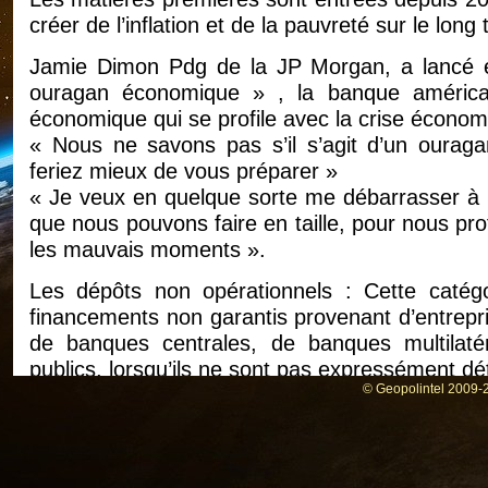
créer de l’inflation et de la pauvreté sur le long
Jamie Dimon Pdg de la JP Morgan, a lancé 
ouragan économique » , la banque américai
économique qui se profile avec la crise économ
« Nous ne savons pas s’il s’agit d’un oura
feriez mieux de vous préparer »
« Je veux en quelque sorte me débarrasser à 
que nous pouvons faire en taille, pour nous prot
les mauvais moments ».
Les dépôts non opérationnels : Cette catég
financements non garantis provenant d’entrepri
de banques centrales, de banques multilat
publics, lorsqu’ils ne sont pas expressément dé
© Geopolintel 2009-2
L’inflation et la pauvreté annoncées et provoq
qu’ils ont généré en 2008 avec les subprimes et 
La Seine Saint Denis est le département le plu