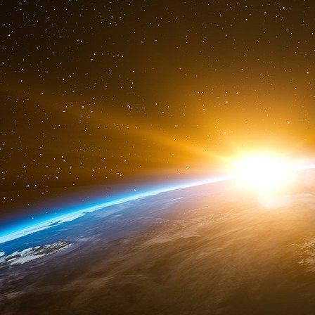
soutenir la diversité et l’inclusion dans les fon
portefeuilles. En partenariat avec Bpifrance, J
de dollars dans des fonds de capital- risque don
partie ou complètement par des femmes. « Notre
pour les femmes entrepreneurs, défend Annabel
un accès à notre réseau, en particulier aux inv
« Seulement 19 % des sociétés de gest
partners/associés féminins », ajoute Rémi Be
de capital développement au sein de la directio
d’investissement de Bpifrance Spark est d’invest
de gestion qui sont détenues pour au moins 33
montre à nouveau que l’engagement de JPMorg
et avec un objectif d’impact toujours plus concr
.