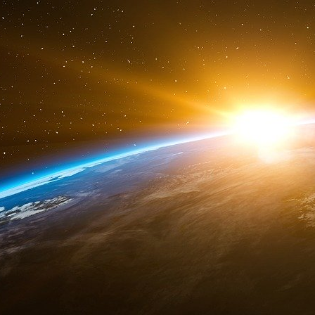
Denis et leur permettre d’accéder aux opportuni
avons aidé plus de 150 entreprises à accéder 
cadre des Jeux olympiques, et nous avons perm
le territoire », soutient Nicolas Hazard, fondateu
( Depuis juillet 2020, Nicolas Hazard, est c
sociale et solidaire à la Commission européen
Leyen et du commissaire chargé de l’emploi et 
Une participante au programme Résilienc
entrepreneurs du 93 dans leur développement,
Sarah Ouattara est fondatrice et directri
développement économique qui mobilise les ta
professionnels et accompagne les grands c
inclusifs. « Mon idée est venue de la frustra
attractif pour les entreprises, mais avec une
problème de l’accès à l’emploi », décrit-elle.
Élargir les opportunités de croissance po
« Nous savons que lorsque plus de femmes