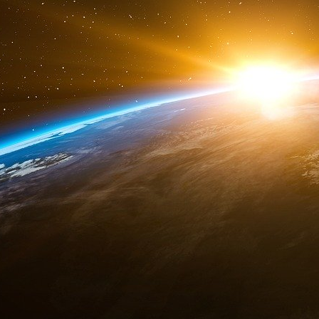
pour le projet pilantropique.
JPMorganChase, un engagement d
croissance inclusive en France
JPMorganChase 18 décembre 2024
Lors du deuxième sommet consacré à la philan
France, JPMorganChase a présenté certaines d
création d’opportunités économiques lors d’un
JPMorganChase cultive une tradition philanth
banque a notamment déployé un programme de 
communautés défavorisées du monde entier af
La première initiative a été déployée à Dét
monde, dont le département de la Seine-Sain
société soutient ainsi en France des associatio
« En collaborant avec le gouvernement françai
ont eu un impact significatif sur le déploieme
des personnes éloignées de l’emploi et l’a