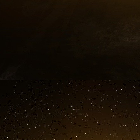
des principes du catholicisme : on les retrouv
entreprises de promotion de la « santé reprod
2030 des Objectifs du développement durable 
Il est temps que le Vatican et le pape retr
sacrifient leur faibles économies pour le Saint 
et le projet wokiste de la transfomation de la j
geopolintel 9 mai 2025