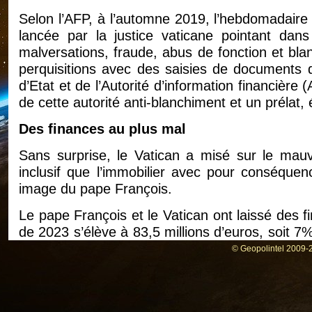
Selon l’AFP, à l’automne 2019, l’hebdomadaire 
lancée par la justice vaticane pointant dan
malversations, fraude, abus de fonction et bla
perquisitions avec des saisies de documents 
d’Etat et de l’Autorité d’information financièr
de cette autorité anti-blanchiment et un prélat,
Des finances au plus mal
Sans surprise, le Vatican a misé sur le mauv
inclusif que l’immobilier avec pour conséqu
image du pape François.
Le pape François et le Vatican ont laissé des fin
de 2023 s’élève à 83,5 millions d’euros, soit 7
d’euros. Ce déficit dure depuis plusieurs ann
© Geopolintel 2009-2
orientations d’investissement.
Les dons pour l’église sont en chute libre d
d’argent du Vatican correspond aussi à une bais