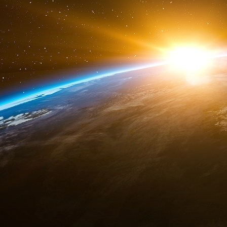
En 2023, le cardinal Angelo Becciu a été cond
financière
Ancien conseiller du pape François, il a été 
d’un immeuble de luxe londonien financé par les
L’AFP rapportait en 2023 que le parquet du Vat
gr
trois mois de prison à l’encontre de M
Becci
euros.
« Nous respectons le verdict mais nous dépos
e
gr
M
Fabio Vignone, l’avocat de M
Becciu.
Dans le cadre des activités d’investissement 
luxe de Londres, représentait un investissem
2018.
Une conversation téléphonique enregistrée ava
Becciu, a révélé qu’il lui demandait de c
financiers confidentiels. Cette opération f
intermédiaires douteux et au final s’est soldée
estimée entre 140 et 190 millions d’euros.