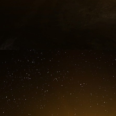
Bill Gates s’est aussi rapproché du Pape p
Les financiers potentiels du Pacte pour l’édu
Sachs : l’ONU, le FMI, l’UE, Bill Gates et que
L’économiste américain, Jeffrey Sachs, parti
annoncé au Vatican le nom de certains partenai
pour l’éducation que le pape François lancera
un « nouvel humanisme ». Sur la liste – prése
Pacte organisé à l’Académie pontificale des sci
le milliardaire américain Bill Gates, le magnat 
Mukesh Ambani, patron de la plus grosse soci
plus riche d’Asie, l’UNESCO et plusieurs autr
Banque islamique de développement.
Sachs et plusieurs de ces bailleurs de fonds p
avant comme un moyen essentiel pour réduire 
que les couples – et surtout les femmes 
comprennent l’avantage matériel qu’il peut y av