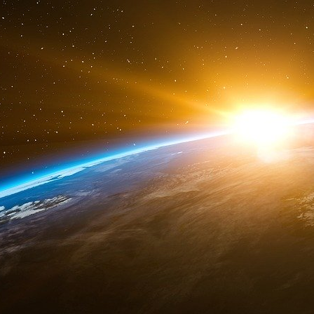
Les ambitions du Pacte mondial pour l’éduc
Sachs a ainsi déclaré qu’il avait « parlé avec
monde » : il se dit convaincu de la possibilité 
hauteur de 26 milliards de dollars par an.
« Voici où nous allons trouver les fonds », a-
intitulée « Partenaires pour le Pacte mondial
l’éducation ». En voici la transcription :
Gouvernements donateurs
L’Union européenne
Les grands philanthropes (Bill Gates, Jack Ma
Banque islamique de développement
UNESCO, UNICEF, autres agences des Nations
Fonds monétaire international
Les promoteurs des ODD du Secrétaire généra
L’ONG Global Citizens
« Youth for the Future »
La plupart de ces financeurs potentiels se disti