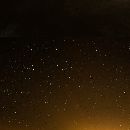
pape s’ingère dans des débats qui sont trop é
placent leur espoir dans l’action du pape.
Si ce cri du peuple a été ignoré, il a été in
inclusif.
Il n’y qu’en 2023 que les recettes du Fonds 
millions de plus qu’en 2022.
N’oublions pas que l’action du pape est caritat
perçus, 48 millions proviennent des dons et 3
dépenses se sont élevées à 109,4 millions d’eu
A cela il faut ajouter le déficit du fonds 
représenterait entre 350 millions et 1 milliard d’
Pour faire rentrer plus d’argent dans les cai
ordonné aux cardinaux et autres hauts dirigeant
bénéficiaient de conditions très avantageuses.
L’inévitable fraude