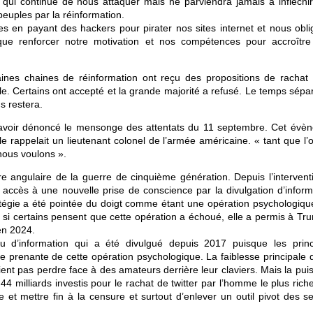
 qui continue de nous attaquer mais ne parviendra jamais à infléchir
 peuples par la réinformation.
 en payant des hackers pour pirater nos sites internet et nous obli
 que renforcer notre motivation et nos compétences pour accroître
taines chaines de réinformation ont reçu des propositions de rachat
ale. Certains ont accepté et la grande majorité a refusé. Le temps sépa
ns restera.
avoir dénoncé le mensonge des attentats du 11 septembre. Cet évè
e rappelait un lieutenant colonel de l’armée américaine. « tant que l’
nous voulons ».
erre angulaire de la guerre de cinquième génération. Depuis l’interven
u accès à une nouvelle prise de conscience par la divulgation d’inform
ratégie a été pointée du doigt comme étant une opération psychologiqu
 si certains pensent que cette opération a échoué, elle a permis à Tr
en 2024.
u d’information qui a été divulgué depuis 2017 puisque les princ
ie prenante de cette opération psychologique. La faiblesse principale 
ent pas perdre face à des amateurs derrière leur claviers. Mais la pui
4 milliards investis pour le rachat de twitter par l’homme le plus rich
 et mettre fin à la censure et surtout d’enlever un outil pivot des se