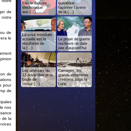
 notre
fraude du vote
quantique :
électronique
façonner l’avenir
ger de
aux (…)
de la (…)
 notre
 ou de
La crise mondiale
rera le
actuelle est la
Le projet de guerre
résultante de
nucléaire ne date
la (…)
pas d’aujourd’hui
nement
opinion
Les attentats du
Carnages, les
tion de
13 novembre et la
grands cimetières
boule de
chrétiens sous la
ations
cristal (…)
Lune
e pour
ump de
ipales
de nos
ssance
e de la
rvices