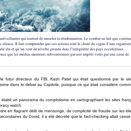
malveillantes qui tentent de museler la réinformation. Le combat ne fait que continu
au silence. Il faut comprendre que ces actions sont le chant du cygne d’une organisa
été élu et qu’un vent de révolte gronde dans l’intégralité des pays occidentaux.
ience que les médias menteurs subventionnés par nos impôts volés par une caste de
le futur directeur du FBI, Kash Patel qui était questionné par le sé
lotisme dans le débat au Capitole, puisque ce qui était considéré comm
 établi un panorama du complotisme en cartographiant les sites franç
piracy watch.
dre en flagrant délit de mensonge, de complicité de fraude sur les éle
econdaires du Covid, il a été décrété que le fact-checking allait cessé