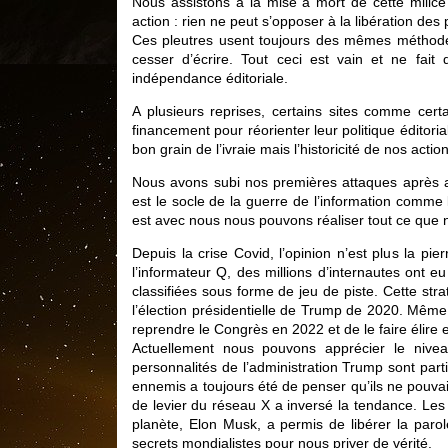
Nous assistons à la mise à mort de cette milice
action : rien ne peut s’opposer à la libération des
Ces pleutres usent toujours des mêmes méthodes
cesser d’écrire. Tout ceci est vain et ne fait
indépendance éditoriale.
A plusieurs reprises, certains sites comme cer
financement pour réorienter leur politique éditori
bon grain de l’ivraie mais l’historicité de nos actio
Nous avons subi nos premières attaques après 
est le socle de la guerre de l’information comme l
est avec nous nous pouvons réaliser tout ce que 
Depuis la crise Covid, l’opinion n’est plus la pi
l’informateur Q, des millions d’internautes ont e
classifiées sous forme de jeu de piste. Cette st
l’élection présidentielle de Trump de 2020. Même
reprendre le Congrès en 2022 et de le faire élire 
Actuellement nous pouvons apprécier le nivea
personnalités de l’administration Trump sont part
ennemis a toujours été de penser qu’ils ne pouvai
de levier du réseau X a inversé la tendance. Les 4
planète, Elon Musk, a permis de libérer la parole
secrets mondialistes pour nous priver de vérité.