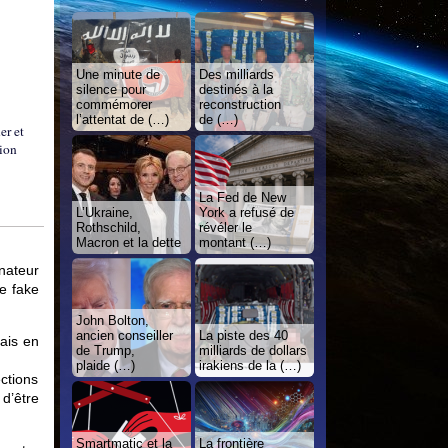
Une minute de
Des milliards
silence pour
destinés à la
commémorer
reconstruction
l’attentat de (…)
de (…)
er et
tion
La Fed de New
L’Ukraine,
York a refusé de
Rothschild,
révéler le
Macron et la dette
montant (…)
nateur
e fake
John Bolton,
ancien conseiller
La piste des 40
ais en
de Trump,
milliards de dollars
plaide (…)
irakiens de la (…)
ctions
 d’être
Smartmatic et la
La frontière