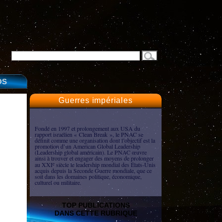
OS
Guerres impériales
Fondé en 1997 et prolongement aux USA du
rapport israélien « Clean Break », le PNAC se
définit comme une organisation dont l’objectif est la
promotion d’un American Global Leadership
(Leadership global américain). Le PNAC œuvre
ainsi à trouver et engager des moyens de prolonger
au XXI
siècle le leadership mondial des États-Unis
e
acquis depuis la Seconde Guerre mondiale, que ce
soit dans les domaines politique, économique,
culturel ou militaire.
TOP PUBLICATIONS
DANS CETTE RUBRIQUE