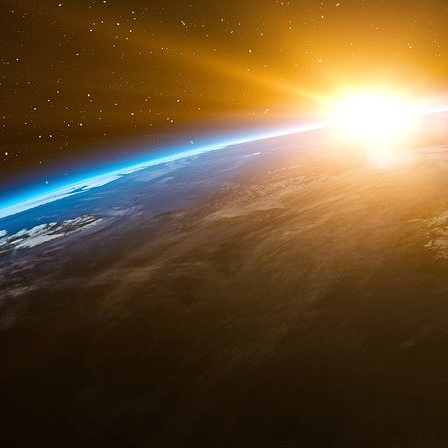
près de 12 % en Russie l’année dernière. 
pays a accumulé des réserves de change.
Les réserves exceptionnellement importantes 
dispose d’options si la crise persiste. Les p
importantes sont plus dépendants des obli
nationaux et de l’aide étrangère pour trouver d
s’est tournée vers l’aide américaine et eur
dollars de réserves.
Entrer dans la mêlée géopolitique
L’interaction entre les banques centrales et le
deux en temps de guerre - n’est pas nouvelle.
Pendant les deux guerres mondiales, la Réserv
un niveau bas pour rendre les emprunts de l’
de contrôle des prix maintiendrait l’inflation à
a été le cas) et que l’inflation chuterait nature
été le cas).