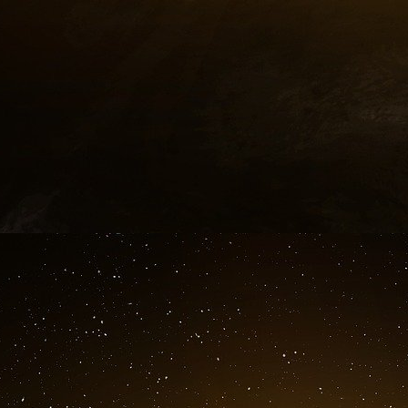
échappent à leur contrôle (comme dans le cas
COVID), et même, comme l’ont montré les c
Nations unies sur le climat la semaine dern
changement climatique.
Aujourd’hui, on demande aux banquiers centraux 
conscience géopolitique que l’on ne demande
militaires. C’est un monde nouveau pour les b
gèrent peut dicter les relations entre les ban
à venir.
Josh Lipsky
est directeur principal du GeoEcono
conseiller du Fonds monétaire international.