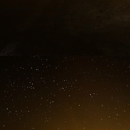
Mais dans la période de l’après-Seconde Guer
l’indépendance des banques centrales et de
nombreuses banques centrales ont essayé de
budgétaires et de leurs dirigeants politiques
banques centrales ont parfois refusé de pren
estimaient qu’elles pouvaient nuire à la san
guerre du Viêt Nam, par exemple, William McC
Réserve fédérale, a exaspéré le président L
d’intérêt alors qu’une baisse de ceux-ci aurai
guerre et des programmes de la « Great Socie
Toutefois, dans cette nouvelle ère de la diplom
plus floues. Certaines banques centrales dev
entière ; si les avoirs de réserve d’un pays 
Russie) constituent une cible acceptable à bl
naturellement à jouer un rôle plus actif da
frappants de l’affaiblissement des fronti
gouvernements qu’elles servent est la nominati
poste de gouverneur adjoint de la banque centr