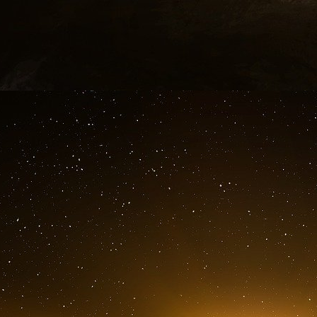
ce qui affaiblit la monnaie nationale. Une par
appelée à participer à l’effort de guerre (au 
été mobilisée), tandis que d’autres peuvent pa
presque certain que l’économie que vous, en ta
est sur le point d’entrer en récession (en Isr
l’économie se contracte d’environ 5 % au cour
arranger, les modèles économiques sur lesque
soudain plus aucun sens face aux chocs de la 
Vous avez donc besoin d’argent pour souteni
gouvernement a besoin d’argent pour financer
comme le fait actuellement Israël avec son ém
coûteux. Les investisseurs internationaux, eff
votre pays : Les obligations ukrainiennes ont pe
suite de l’invasion russe. Parallèlement, les 
fuite des capitaux, par exemple en augmentant l
les coûts d’emprunt nationaux. Bien sûr, vou
mais cela contribuerait à augmenter l’inf
entraînent presque toujours une hausse de l’inflat