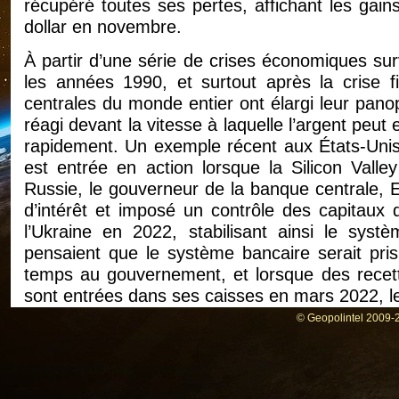
récupéré toutes ses pertes, affichant les gai
dollar en novembre.
À partir d’une série de crises économiques s
les années 1990, et surtout après la crise 
centrales du monde entier ont élargi leur panopl
réagi devant la vitesse à laquelle l’argent peut
rapidement. Un exemple récent aux États-Unis
est entrée en action lorsque la Silicon Vall
Russie, le gouverneur de la banque centrale, El
d’intérêt et imposé un contrôle des capitaux 
l’Ukraine en 2022, stabilisant ainsi le sy
pensaient que le système bancaire serait pri
temps au gouvernement, et lorsque des recett
sont entrées dans ses caisses en mars 2022, l
© Geopolintel 2009-2
Les pompiers de la finance
Mettez-vous un instant dans la peau d’un ban
d’une guerre. Les gens et les entreprises se pr