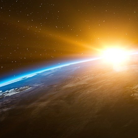
Alors que les banques centrales assument ce 
décisions peuvent indiquer le type d’avenir auqu
plus révélateur est sans doute celui de la 
officielles de la Banque populaire de Chine n’
les banques d’État et d’autres entrepris
d’importantes « réserves fantômes ». Cela ne 
guerre, mais la croissance de la trésoreri
comptabilisée) est l’un des indicateurs financie
années à venir.
Les décisions des banques centrales sont lou
Les enjeux sont encore plus importants en temp
elles sont efficaces, soutiennent la capac
militaires et à maintenir la stabilité de leurs s
Ces dernières années, les gouvernements o
centrales : de stimuler l’économie lorsque le
pas à s’entendre (comme dans le cas de l’as
conséquences de vastes décisions économiques