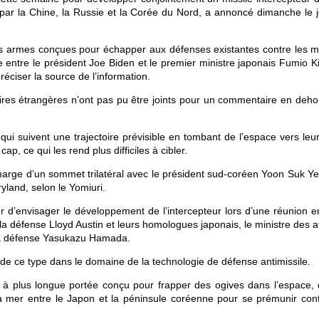
par la Chine, la Russie et la Corée du Nord, a annoncé dimanche le j
 les armes conçues pour échapper aux défenses existantes contre les mi
re entre le président Joe Biden et le premier ministre japonais Fumio K
réciser la source de l’information.
aires étrangères n’ont pas pu être joints pour un commentaire en deho
ui suivent une trajectoire prévisible en tombant de l’espace vers leur
p, ce qui les rend plus difficiles à cibler.
marge d’un sommet trilatéral avec le président sud-coréen Yoon Suk Yeo
yland, selon le Yomiuri.
r d’envisager le développement de l’intercepteur lors d’une réunion en
 la défense Lloyd Austin et leurs homologues japonais, le ministre des a
 la défense Yasukazu Hamada.
 de ce type dans le domaine de la technologie de défense antimissile.
 à plus longue portée conçu pour frapper des ogives dans l’espace, 
a mer entre le Japon et la péninsule coréenne pour se prémunir cont