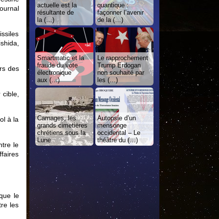
actuelle est la
quantique :
ournal
résultante de
façonner l’avenir
la (…)
de la (…)
ssiles
ishida,
Smartmatic et la
Le rapprochement
fraude du vote
Trump Erdogan
rs des
électronique
non souhaité par
aux (…)
les (…)
 cible,
Carnages, les
Autopsie d’un
l à la
grands cimetières
mensonge
chrétiens sous la
occidental – Le
Lune
théâtre du (…)
tre le
ffaires
que le
re les