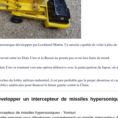
hypersonique développée par Lockheed Martin. Ce missile capable de voler à plus de
uvert entre les Etats Unis et la Russie ne pourra pas avoir lieu faute de retard
ats Unis se tournent vers une option défensive avec la participation du Japon, où 
oches du lobby militaro-industriel, il est peu probable que le projet aboutisse et c
blics américains pour financer la future guerre contre la Chine.
évelopper un intercepteur de missiles hypersoniq
ercepteur de missiles hypersoniques - Yomiuri
cette semaine pour développer conjointement un missile intercepteur d