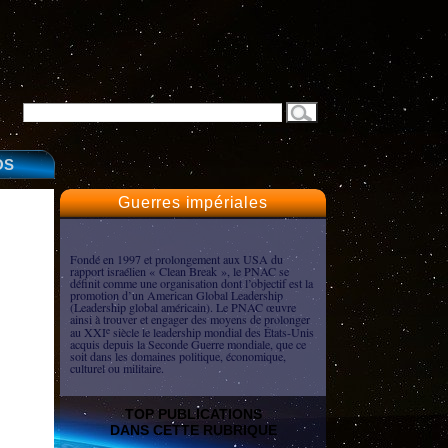
OS
Guerres impériales
Fondé en 1997 et prolongement aux USA du
rapport israélien « Clean Break », le PNAC se
définit comme une organisation dont l’objectif est la
promotion d’un American Global Leadership
(Leadership global américain). Le PNAC œuvre
ainsi à trouver et engager des moyens de prolonger
au XXI
siècle le leadership mondial des États-Unis
e
acquis depuis la Seconde Guerre mondiale, que ce
soit dans les domaines politique, économique,
culturel ou militaire.
TOP PUBLICATIONS
DANS CETTE RUBRIQUE