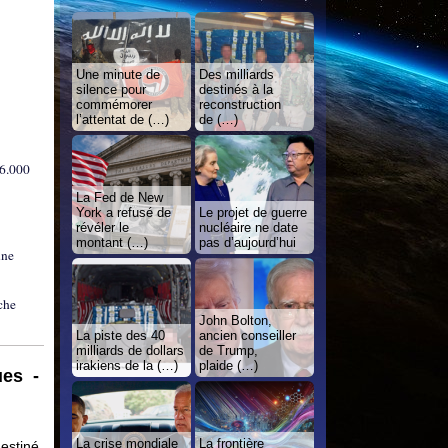
Une minute de
Des milliards
silence pour
destinés à la
commémorer
reconstruction
l’attentat de (…)
de (…)
 6.000
La Fed de New
York a refusé de
Le projet de guerre
révéler le
nucléaire ne date
montant (…)
pas d’aujourd’hui
une
ache
John Bolton,
La piste des 40
ancien conseiller
milliards de dollars
de Trump,
irakiens de la (…)
plaide (…)
ues -
La crise mondiale
La frontière
estiné