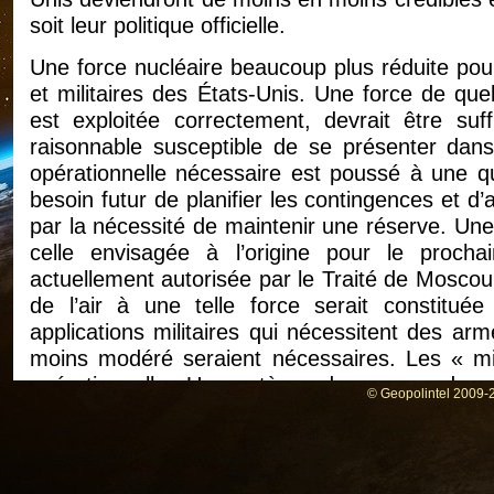
soit leur politique officielle.
Une force nucléaire beaucoup plus réduite pour
et militaires des États-Unis. Une force de que
est exploitée correctement, devrait être su
raisonnable susceptible de se présenter dans
opérationnelle nécessaire est poussé à une qu
besoin futur de planifier les contingences et d
par la nécessité de maintenir une réserve. Une 
celle envisagée à l’origine pour le proch
actuellement autorisée par le Traité de Moscou.
de l’air à une telle force serait constitué
applications militaires qui nécessitent des a
moins modéré seraient nécessaires. Les « min
opérationnelle. Un système de commandemen
© Geopolintel 2009-2
survivre serait une condition préalable à toute 
La réduction du risque de guerre nucléaire 
encore plus importante que par le passé.
Pe