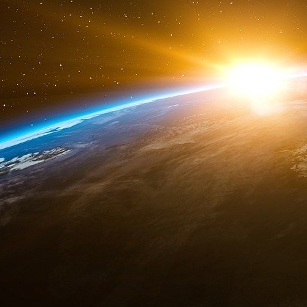
Rand Corporation
Un missile nord-coréen survole le Jap
Le gouvernement japonais affirme qu’un missi
tombé dans l’océan.
Les autorités pensent que le missile balistiq
avant de tomber en dehors de la zone économi
Ils affirment que le missile a volé pendant env
600 kilomètres. Il s’agit d’une distance record 
Il a pu tomber dans les eaux à environ 3 200 km
d’un missile balistique de portée intermédiaire.
Les autorités ont déclaré qu’il avait été lancé
22, heure du Japon.
Le gouvernement japonais a lancé une alerte par
a demandé aux habitants des zones concernées
ou sous terre.
Les habitants du nord du Japon ont été alertés