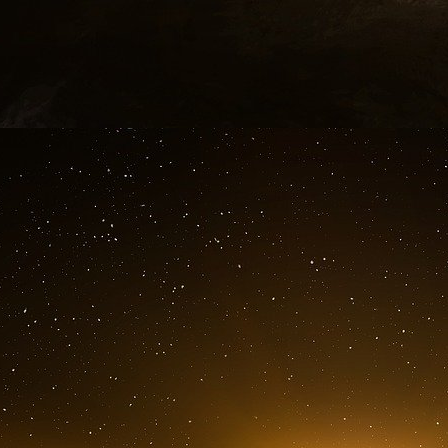
l’Union soviétique ont dû faire face à la 
certaines de leurs forces nucléaires étaie
commandement et de contrôle étaient fragiles.
Cette menace était considérée comme plus 
accidentel dû à une erreur humaine ou techn
leurs forces nucléaires stratégiques en état d’
d’alerte crédible d’une attaque de l’autre partie.
Aujourd’hui, le risque de lancement accidentel
désarmante.
Une stratégie de dissuasion fond
des représailles rapides, mais des représailles 
obliger les États-Unis à envisager l’utilisat
prendre un certain temps à se développer.
Les États-Unis devraient éliminer tous les sy
« utilisés ou perdus ».
Ils doivent égale
commandement, de contrôle et de renseig
performants pour permettre aux décideurs de 
une décision raisonnée sur la manière de réagir