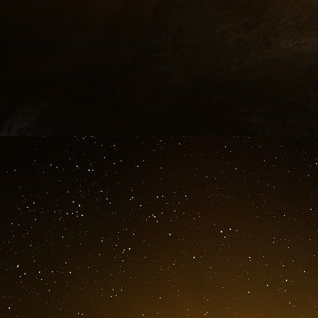
le lancement, les autorités ont déclaré que l
Pacifique.
Le gouvernement affirme que les forces de dé
pour détruire le missile.
Les autorités n’ont pas signalé de dégâts au Ja
survole le pays, et la première fois en cinq ans.
e
Selon le ministère de la défense,
c’est la 23
fo
des missiles
. Le premier ministre japonais a cri
Kisihda Fumio a déclaré : « Nous condamnons
acte scandaleux. En réponse à cela, j’ai d
éventuels dommages causés par la chute 
minutieusement les informations, et de coopérer
Le plus grand opérateur ferroviaire du Japon 
trains à grande vitesse dans le nord du Jap
transports ont également émis un avertissement 