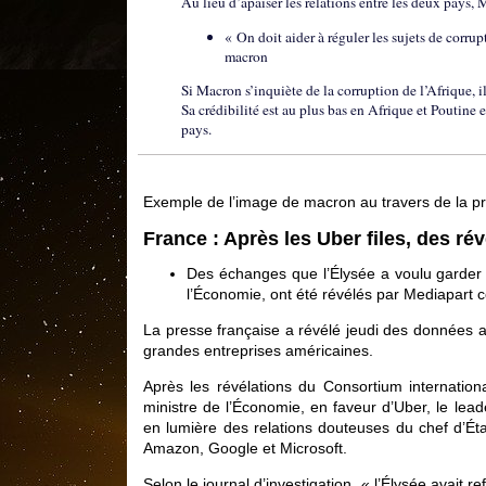
Au lieu d’apaiser les relations entre les deux pays, M
« On doit aider à réguler les sujets de corru
macron
Si Macron s’inquiète de la corruption de l’Afrique, il
Sa crédibilité est au plus bas en Afrique et Poutine
pays.
Exemple de l’image de macron au travers de la pre
France : Après les Uber files, des r
Des échanges que l’Élysée a voulu garder 
l’Économie, ont été révélés par Mediapart c
La presse française a révélé jeudi des données 
grandes entreprises américaines.
Après les révélations du Consortium internationa
ministre de l’Économie, en faveur d’Uber, le lea
en lumière des relations douteuses du chef d’Ét
Amazon, Google et Microsoft.
Selon le journal d’investigation, « l’Élysée avait