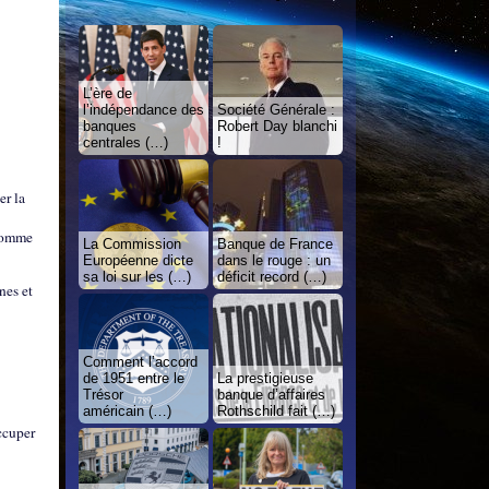
L’ère de
l’indépendance des
Société Générale :
banques
Robert Day blanchi
centrales (…)
!
er la
 comme
La Commission
Banque de France
Européenne dicte
dans le rouge : un
sa loi sur les (…)
déficit record (…)
nes et
Comment l’accord
de 1951 entre le
La prestigieuse
Trésor
banque d’affaires
américain (…)
Rothschild fait (…)
ccuper