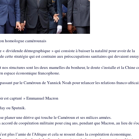
 son homologue camérounais
e « dividende démographique » qui consiste à baisser la natalité pour avoir de la
 cette stratégie qui est contraire aux préoccupations sanitaires qui devaient enray
et nos structures sont les deux mamelles du bonheur, le doute s’installe et la Chine
cien espace économique francophone.
assant par le Caméroun de Yannick Noah pour relancer les relations franco-africai
voir est capturé » Emmanuel Macron
oday ou Sputnik.
isse planer une dérive qui touche le Caméroun et ses milices armées.
 accord de coopération militaire pour cinq ans, pendant que Macron, au lieu de s’o
est plus l’amie de l’Afrique et cela se ressent dans la coopération économique.