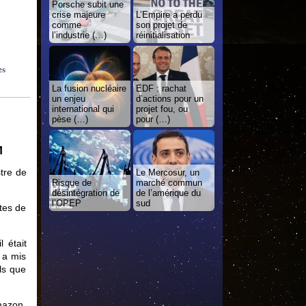
Porsche subit une
crise majeure
L’Empire a perdu
comme
son projet de
l’industrie (…)
réinitialisation
es
La fusion nucléaire
EDF : rachat
un enjeu
d’actions pour un
international qui
projet fou, ou
pèse (…)
pour (…)
M
tre de
Le Mercosur, un
Risque de
marché commun
désintégration de
de l’amérique du
l’OPEP
sud
tes de
 était
 a mis
ls que
Amazon,