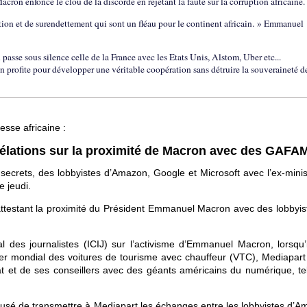
acron enfonce le clou de la discorde en rejetant la faute sur la corruption africaine.
ption et de surendettement qui sont un fléau pour le continent africain. » Emmanuel
 passe sous silence celle de la France avec les Etats Unis, Alstom, Uber etc...
 en profite pour développer une véritable coopération sans détruire la souveraineté d
sse africaine :
évélations sur la proximité de Macron avec des GAFA
secrets, des lobbyistes d’Amazon, Google et Microsoft avec l’ex-minis
e jeudi.
attestant la proximité du Président Emmanuel Macron avec des lobbyis
l des journalistes (ICIJ) sur l’activisme d’Emmanuel Macron, lorsqu’il
der mondial des voitures de tourisme avec chauffeur (VTC), Mediapart
at et de ses conseillers avec des géants américains du numérique, te
 refusé de transmettre à Mediapart les échanges entre les lobbyistes d’