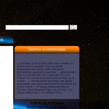
OS
Guerre économique
« La France ne le sait pas, mais nous sommes en
guerre avec l’Amérique. Oui, une guerre
permanente, une guerre vitale, une guerre
économique, une guerre sans mort… apparemment.
Oui, ils sont très durs les Américains, ils sont
voraces, ils veulent un pouvoir sans partage sur le
monde… C’est une guerre inconnue, une guerre
permanente, sans mort apparemment et pourtant une
guerre à mort ! » François Mitterrand cité par
Georges-Marc Benamou dans son ouvrage « Le
dernier Mitterrand » aux éditions Plon.
TOP PUBLICATIONS
DANS CETTE RUBRIQUE