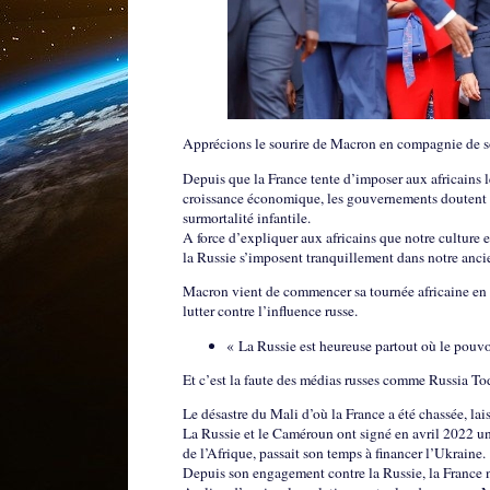
Apprécions le sourire de Macron en compagnie de
Depuis que la France tente d’imposer aux africains l
croissance économique, les gouvernements doutent de
surmortalité infantile.
A force d’expliquer aux africains que notre culture 
la Russie s’imposent tranquillement dans notre an
Macron vient de commencer sa tournée africaine en p
lutter contre l’influence russe.
« La Russie est heureuse partout où le pou
Et c’est la faute des médias russes comme Russia T
Le désastre du Mali d’où la France a été chassée, la
La Russie et le Caméroun ont signé en avril 2022 un
de l’Afrique, passait son temps à financer l’Ukraine.
Depuis son engagement contre la Russie, la France n’