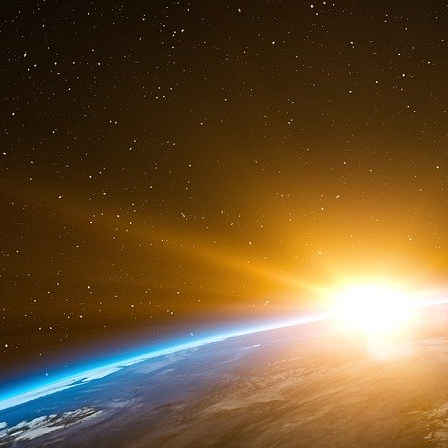
désordre social est en hausse.
Les gouvernements, pris dans une « course v
services, augmenté les impôts et vendu des bi
d’or de nos pays, à des prix dérisoires. (Le de
détenteurs officiels d’or dans le monde est le 
Aruba ! Nous étions autrefois dans les six prem
Ils ont permis à l’eau potable de devenir une « 
pouvoir sur le génie génétique - les éléments c
qui contrôlent maintenant nos finances et notr
notre époque, de la pollution de l’environnemen
criminalisation de la dissidence, en pa
l’abrutissement de nos enfants, trouvent leur
de l’argent.
L’agenda mondial est maintenant rédigé non
les prêteurs privés représentés par le F
règlements internationaux et les ON
Bilderbergers, la Commission trilatérale, le