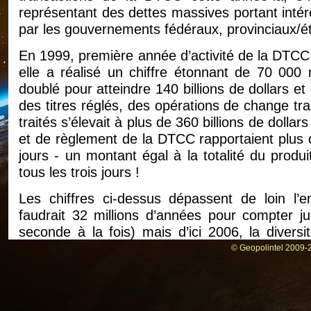
représentant des dettes massives portant intér
par les gouvernements fédéraux, provinciaux/ét
En 1999, première année d’activité de la DTCC 
elle a réalisé un chiffre étonnant de 70 000 m
doublé pour atteindre 140 billions de dollars e
des titres réglés, des opérations de change t
traités s’élevait à plus de 360 billions de doll
et de règlement de la DTCC rapportaient plus de
jours - un montant égal à la totalité du produi
tous les trois jours !
Les chiffres ci-dessus dépassent de loin l’e
faudrait 32 millions d’années pour compter ju
seconde à la fois) mais d’ici 2006, la diversi
nature de plus en plus centralisée de la fina
© Geopolintel 2009-2
d’affaires prévu de la DTCC bien au-delà de 1,
presque entièrement de dettes électronique
privées à un coût pratiquement nul, mais p