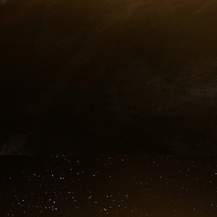
tant privés que publics - était donc de l’ordre 
000 $), ce qui représente un montant stu
transactions, une entrée et une sortie. Cela r
des activités mondiales de la DTCC.
ALORS, OÙ EST PASSÉ TOUT NOTRE ARGE
Nous vivons dans un monde de richesses infin
ressources de la planète. Nos matières p
essentiellement gratuitement. Nous disposon
la sagesse et de la technologie nécessaire
assurer une bonne vie à tous les habitants de 
des millions de personnes dans le monde ont p
de personnes travaillent dur mais vivent da
pauvreté tout en vivant dans l’abondance. De 
Unis et en Europe font faillite, ferment des us
alors qu’elles exportent des emplois, des c
comme la Chine, la Corée du Sud et l’Indonésie
personnes âgées, de propriétaires, d’entrepri