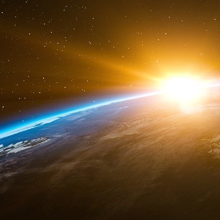
autre intermédiaire. En conséquence, jusqu’
« compensées » par le système et, en 20
nécessaire avec la société de compensation.
Le processus de contrôle monétaire a une longu
années, les banquiers privés (« marchands »)
sans précédent entre les banques, les courti
principales compagnies d’assurance, les interm
gouvernement, tant nationaux qu’étrangers. Da
généralisée ?
Eh bien, lorsque la DTCC a décidé de pr
placement puis les « produits dérivés », toute
ont fait de l’hypocrisie
et leurs mauvaises
l’épargne de millions de personnes tout en r
Lorsqu’en 2003, la DTCC a lancé une promoti
avons été submergés de publicités et de prom
relâche jusqu’à ce jour, au profit des « march
projets indispensables ne sont pas lancés pour
l’assurance la rend non viable.