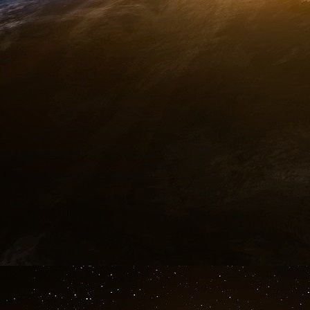
Depuis le début des années 60, les réform
suivante : "Si chaque nation de la planète e
remboursable, où est tout l’argent ? La simpl
bancaire lui-même, mais ce n’est que mai
pleinement comment le jeu se joue et à quel p
sur de nombreuses générations, ont été détourn
FTT (TAXE SUR LES TRANSACTIONS FI
SIMPLE
Les taxes ont été conçues à l’origine pour fo
avaient besoin pour « gérer le pays ». Aujour
impôts principalement pour garantir les c
publique accumulée et due aux banques privées.
de dollars dépensés par Ottawa au titre des
importants de toutes les dépenses de notre go
que cette dette est presque entièrement consti
prêteurs, de façon inconstitutionnelle, à un coû