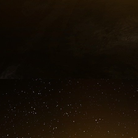
En 2002, les banquiers privés de la DTCC étai
services d’investissement à l’étranger et leu
deviendraient d’ici la fin 2005 « le fournisseu
de 100 nations étrangères, de l’Argentine à
Royaume-Uni, qui peut douter qu’ils aient atteint
CANADIAN DEPOSITORY FOR SECURITIES L
Rapport annuel 2004 du CDS
La CDS est décrite comme le « dépositaire n
règlement » du Canada. En tant que sociét
conformer aux exigences de déclaration e
publiques. En conséquence, les statistiques d
de la DTCC, sont étroitement détenues pa
d’investissement - sont au mieux sommair
directe avec la DTCC « en raison des différen
Nous savons que sur les 62 millions de transa