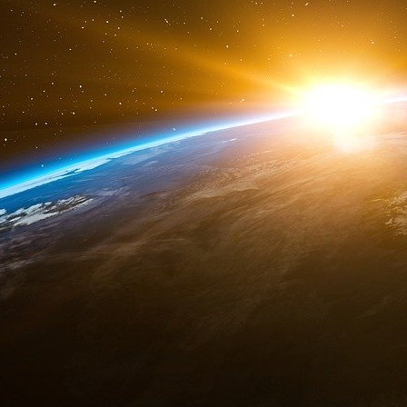
La raison d’être officielle de la DTCC est de
règlement et d’information pour les actions, le
les titres d’État et les titres adossés à des c
de crédit de gré à gré. Son dépositaire assure 
deux millions de titres provenant des États-Un
outre, la DTCC est le principal processe
transactions d’assurance, reliant les fonds
distribution dans le monde entier.
En termes simples, l’objectif premier de la 
centralisé sur tous les services finan
banquiers internationaux est que l’argent ne 
Il est maintenant prouvé que les dépositair
CDS (Canadian Depository Securities) du Can
acquérir des intérêts majeurs dans un lar
commerciales et de ressources naturelles, de
l’Afrique. (Equinox Minerals Ltd d’Australie est
CDS, leur principal actionnaire, en juillet 2