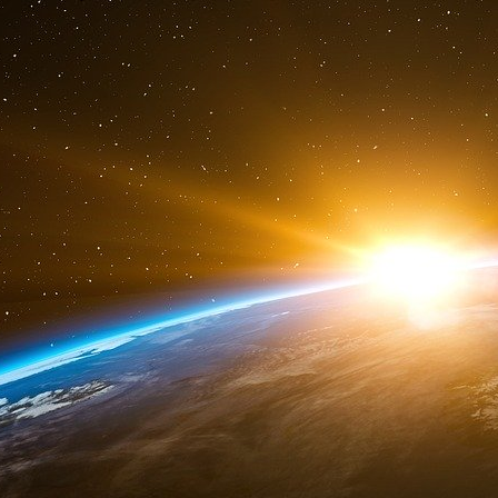
(77%) étaient des transactions nationales - 
dollars canadiens. La valeur en dolla
« transfrontalières » américaines (disons, 2
révélée mais, par extrapolation, elle serai
canadiens, pour un total de transactions priv
canadiens !
Aucun chiffre détaillé n’est disponible au
gouvernement canadien (municipal, provincial
Canada montrent qu’en 2004, la dette accu
500 milliards de dollars, (« réduite » par une
des sociétés d’État au prix de la vente au r
réserves nationales d’or). Si l’on ajoute à ce
milliards de dollars et les dettes municipales d
l’ensemble du gouvernement canadien s’élève 
milliards de dollars (97%) de cette somme ont
Canada et des États-Unis. Et aucune de ces d
notre système actuel de remboursement de la d
La valeur totale des titres canadiens négocié