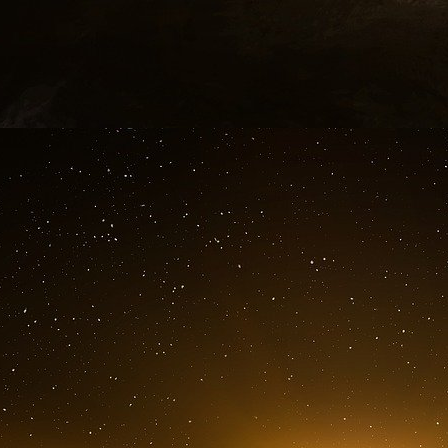
usure.
Le classement Fortune 500 indique que la pl
Wal-Mart, avec un chiffre d’affaires d’environ 3
Forbe des 200 premières entreprises privées en
plus gros chiffre d’affaires. Elle vend des pro
différents, avec un chiffre d’affaires de près de 
Il n’est cependant pas fait mention de l
Corporation), une société dont les actions s
privées et dont le chiffre d’affaires en 2004 
quatre milliards (un million de milliards) de doll
produit national brut du monde entier n’est que d
d’être précisé :
Ce serait assez d’argent pour couvrir toute la
de miles carrés, avec des billets de 100 dollars
En réalité, ce n’est guère plus qu’un « blip-o
électronique du monde, mais il est clair que l
Qui est DTCC ?