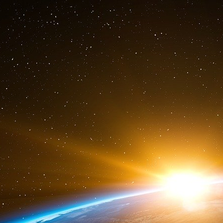
Comme un débiteur désespéré qui essaie d’em
d’une grande collection qui, autrement, aurait
brute est, de façon réaliste, non remboursa
hypothéqué nos biens et ceux de nos enf
« vente, emprunt, imposition et dépense ».
Non seulement une taxe sur les opérations de
véritable taxe de 0,1 % sur chaque transactio
endetté, de fournir tous les fonds nécessai
restaurer notre économie nationale. En tant que
juridique », n’autorisant aucune exception ni
superflues toutes les autres formes d’imposition
Qui est mieux équipé que les banques elles-
les transactions financières (TTF) à verser d
sous le regard attentif du public (et de l’ARC
fiscales actuelles, la technologie sophistiqu
bancaire et financier est bien capable de gé
chaque transaction bancaire. La capacité de
aux provinces deviendrait une partie importan