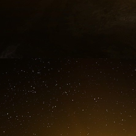
pousse à l’acquisition mondiale de sociét
aériennes nationales, des chemins de fer, des
télécommunication et postaux, sous l’ingénieux p
Cela a commencé de manière assez innocente.
pour un prêt hypothécaire ou automobile, sou
ligne de crédit, ou si vous avez investi dans 
dérivés, des matières premières, des con
« instrument » financier parmi une gamme in
documents en jeu.
À la fin des années 60, avec l’arrivée de notr
devenu si grave qu’il a menacé de faire coul
« éliminer le mouvement des titres physiq
tout d’abord remplacé les certificats ph
électroniques (connues sous le nom de «
démat
stockage. Enfin, grâce à un processus appelé «
même titre pouvaient être compensées en une se
des dizaines de milliers de chèques toutes les
reçu pour l’ensemble de la journée de négoci