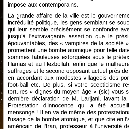
impose aux contemporains.
La grande affaire de la ville est le gouvernem
incrédulité politique, les gens semblant se so
qui leur semble précisément se confondre avec
jusqu’à l’extravagante assertion que le prés
épouvantables, des « vampires de la société »,
promettent une bombe atomique pour telle date
sommes fabuleuses extorquées sous le prétexte
Hamas et au Hezbollah, enfin que le malheureu
suffrages et le second opposant actuel près de 
en accordant aux modestes villageois des po
foot-ball etc. De plus, si votre scepticisme r
tortures « dignes du moyen âge » (sic) vous s
dernière déclaration de M. Larijani, lavant la
Protestation d’innocence qui a été accuei
mensonge ! Il en va de même des protestation
l’usage de la bombe atomique, et que cite en l’a
américain de l’Iran, professeur à l’université d