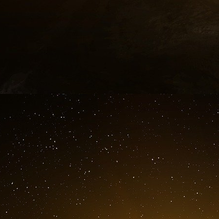
admirait l’ancien Empire ottoman musulman, a 
l’avait entrevu Nasser, un peuple musulman pa
révolution islamique a pris un tour inattendu
dualisme islamique qu’ils pussent difficilement
d’un contre- pouvoir, comme ils s’y emploien
monisme, la réduction à l’unité, des pays arabe
Mais le ver reste dans le fruit et le régime
décomposition dans les assises dirigeant
audacieuse.
L’instruction philosophique suit la mode occiden
ton, autrement dit n’alimente pas l’appétit d
incapable. La France est présente, mais elle
anglophiles et américanisés, entraînés sur la 
de soutien culturel français est connu dans to
La crédulité va de pair avec la défiance envers
modifier cet état d’esprit et telle personne vou
ni Israël ne menacent le pays, sauf les t
personnage de Lorenzaccio de Musset portait