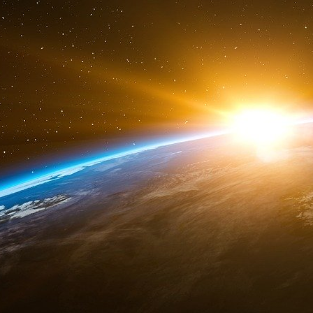
d’adolescent aspirant à s’imposer. On reste
exemple chez des femmes, qui ici seraien
incapables de juger.
J’ai pu visiter un musée d’art religieux, avec l
solitude était aussi inquiétante, et il n’est pas
comte Gobineau qui a aimé l’Iran, à savoir que 
motifs s’effacent avec les paroles et son œuv
éternels parasites de ce grand pays « voisin
empiètements des Anglo-saxons » suivant la p
de de Gaulle qui visita deux fois le pays dans s
Gobineau a en effet écrit en substance le 2
social de la Perse actuelle, conservé aux Arch
Etudes gobiniennes 1973, que l’Iran qu’il
convictions » et un passage est à relever touch
louangeurs du temps passé n’ont pour eux ni la
peuple qui approche de près ou de loin les Eur
aller à espérer que de bons salaires, des gain