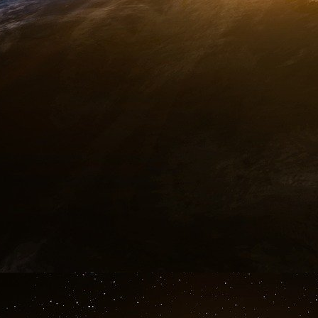
actuel qui sont visés par ces suspicions outre-
mars 1975 du quotidien, cité dans le livre d
secrète de la Révolution iranienne
, Denoël.
« Le trait prédominant des Iraniens en politiqu
self-interest) joint au refus d’assumer
désastreusement étouffé de l’Iran de la décad
considérable de la faible vénalité du sommet, 
délibérés par des masses d’Iraniens d’un agra
national. Des conversations avec des industr
fonctionnaires, des ouvriers et des professi
constater généralement qu’ils savaient que leu
l’Iran, mais du moment que chacun s’y livrait…
l’action politique et la révolution. Le soutien
exemple des constitutionalistes soutenant un
irréligieuse du drapeau de la religion etc.. 
processus, puis obtenir le pouvoir, je corrigera
de l’Ambassade américaine de Téhéran, sur Int