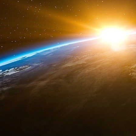
période ; c’est un honnête Persan qui rend ju
notre orateur sacré. Elle convient à la situation
différente de la mienne, qui avait un idéal, alla
t-il, au contact des nouveaux enrichis, ses aise
la naïveté que cela comporte : chacun a son 
nombreuses maisons de Téhéran ont, verrez-vo
et il est pessimiste à long terme, comme tout h
Je pense que son inquiétude est justifiée. M. l’
président Carter, Zbigniew Brzeziński, qui guide 
ayant dirigé la campagne du candidat Obama, a
son intervention au repas de la New America Fo
des mollahs, selon l’expression reçue, est le p
Je ne dirais pas que la religion s’effrite, bien
mais il y a une carence très forte en connais
non des familles dévouées à leurs enfants, m
insouciants, surtout à l’Université m’a assuré
sensuels ou avares et paresseux que bornés. L
observait Goethe à propos d’Hafez. L’imam