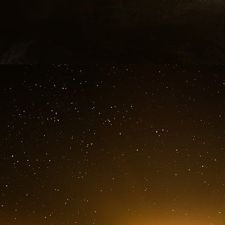
l’université de Téhéran, formé le tissu indu
nombreux intellectuels de Téhéran étaient com
de lui et ne voit point loin. Ce sera l’idée la 
mon hôte partageait cet avis !
Un diplomate ami, membre de l’Université m’a p
médecin pédiatre, et sa mère, sa sœur et so
campagne avec son jardin parcouru de canaux, 
électeurs du Président. J’ai entendu dire de mo
menteur, mais je l’estime et sais qu’il est vé
Ceux qui m’ont parlé en sa présence sont sincè
Il a fait ses études juridiques dans ma ville 
dans mon estime. Je lui citais la phrase : « Le 
croire les choses parce qu’on veut qu’elles soi
effet. » C’est un sujet de dissertation, tiré 
connaissance de Dieu et de soi-même
datant d
pour notre chef élu, que le peuple lise le liv
de Clèves, mais mon hôte, qui me traite en am