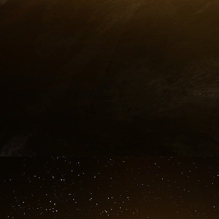
iranien et demeure son conseiller, quoiqu’il
poste de vice-président, pourrait s’éclaircir pl
scie la branche sur laquelle il se juche, qu’en es
Il y a un Iran inconnu en France et générale
Europe inconnue en Iran. Le pont de l’Eur
programmée de l’Empire ottoman et son cœur t
par nos guerres ayant enrichi les Etats-Unis, et 
les uns et séduit les autres. Les maladies cep
aussi redoutables importés de la même m
iraniennes, il faut citer l’influence marxiste
les membres, vite séduits par le pouvoir, se
formé sous l’autorité du Shah, en même te
Sharif Emami, le leader des maçons iraniens »
l’Ambassade américaine, recueilli, le 22 octob
Bakhtiari. « Bakthiari avait oublié les autres no
Nombreux sont ceux qui fondent leur assuran
l’enracinement de la foi. Il se pourrait qu’ils
repos dans et par la religion serait aussi une 