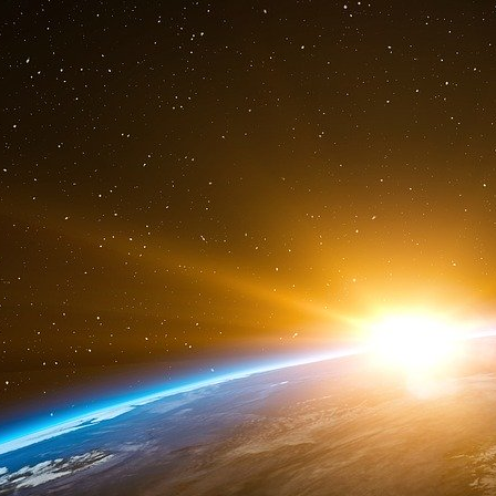
à parler théologie, d’abandon à la charge
hommes, et à cet égard une lecture des papiers
des Etats-Unis peut annoncer ce qui sera pou
une apparente surprise, un « événement », et
mêmes forces qui nous détruisent, pour ainsi d
l’anémient, et demeurent redoutables pour les
propagande états-uniennes budgétisée ann
dollars !
Cette propagande est-elle payante ? Oui ! L’
Unis, ni la Grande-Bretagne, ni Israël qui me
étudiante passionnée, mais le gouvernement. E
ils mettraient en cause la structure étatique r
dans leur tête. Il ne viendrait à l’esprit d’a
futures victimes du piège des proxénètes de
veulent se délasser dans leur bain conforta
« L’Iran veut-il simplement générer de l’élect
l’appauvrissement progressif de ses réserves p
l’arme nucléaire ? », en précisant que ce n’e