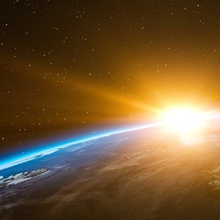
Il serait pourtant facile à un gouvernement dé
de ses propres adversaires qui reconnaissent q
élections, au point que l’on se demande si le 
pas l’institution en place ? Les assesseurs de l
plus nombreux que ceux du tyran présumé ?
Machaï père du gendre du Président, qui vanta