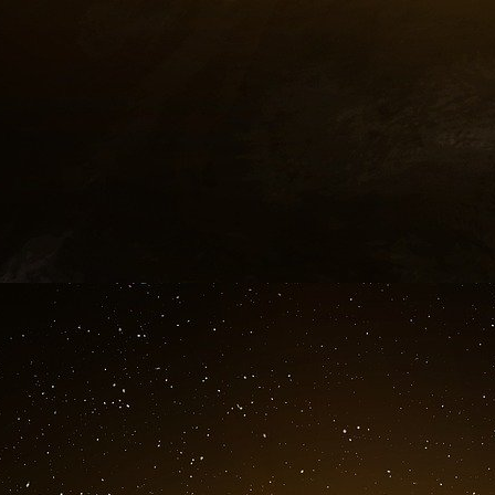
oppressifs seront les résultats inévitables des i
Ce gouvernement est-il aussi méchant qu’on le 
ne sont-ils pas réalisés en Iran ? Ce pays n’
internationale et sa force militaire avec 
Singapour ? Nous sommes conduits ici en O
constatons la crainte de ses adversaires. Mais l
médias étrangers et les spéculateurs locaux b
devraient les combattre. Il n’y a aucune propag
et à la télévision pour éclairer le monde et
dominateur, ce qu’Obama appelle le leadersh
véritable démonstration, comme par routine ! M
vieilli par manque de ressort et de curiosité, 
par une religion accueillante et maternelle, d
nous nommons ici le « nihilisme » et il serait 
peuple, qu’on répète plusieurs fois millénair
démons étrangers jaloux de lui.