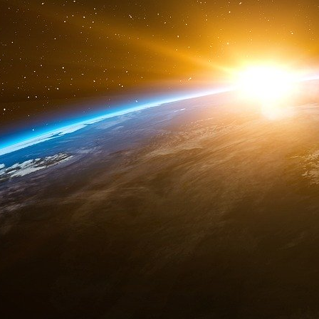
gouvernement irakien ont menacé de poursuivre
fonds disparus, arguant que le gouvernement a
place des contrôles financiers appropriés et qu’
Si cette action venait à surmonter les nombr
heurterait, l’argent perdu devrait être r
américains.
CNBC