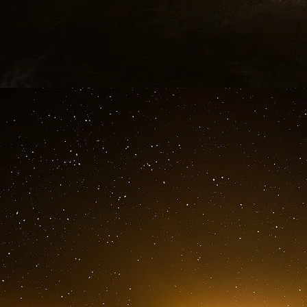
de la base aérienne d’Andrews, près de Washi
Une fois sur place, l’argent a été transfér
acheminé par avion jusqu’à Bagdad.
Ce transfert d’espèces, effectué en une seule j
envois de devises vers l’Irak, et l’inspecteur 
qui a été expédié, ainsi que la somme qui a été 
« Nous n’avons pas accès au compte de la
d’argent est réellement sorti de la Fed », a 
l’inspecteur général. « Ils ne veulent pas nous l
M. Venner a indiqué que l’inspecteur général p
au gouvernement irakien afin qu’il communique 
d’une réunion qui se tiendra la semaine p
international de conseil et de suivi, l’org
développement destinés à l’Irak.
Déterminer le montant total des fonds disparus
perte — va bien au-delà d’une simple quest