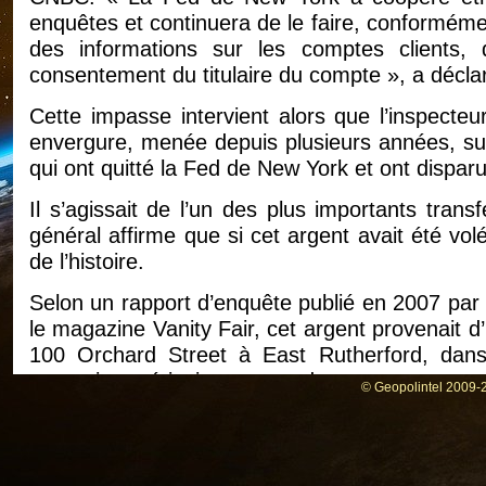
enquêtes et continuera de le faire, conformément
des informations sur les comptes clients, q
consentement du titulaire du compte », a déclar
Cette impasse intervient alors que l’inspecte
envergure, menée depuis plusieurs années, sur 
qui ont quitté la Fed de New York et ont dispar
Il s’agissait de l’un des plus importants transf
général affirme que si cet argent avait été vol
de l’histoire.
Selon un rapport d’enquête publié en 2007 par 
le magazine Vanity Fair, cet argent provenait d
100 Orchard Street à East Rutherford, dan
monnaie américaine au monde.
© Geopolintel 2009-2
Le mardi 22 juin 2004, selon le rapport du du
semi-remorque de palettes de billets de 100 d
de 2,4 milliards de dollars — et ce camion a p